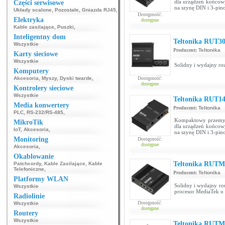
dla urządzeń końcow
Części serwisowe
na szynę DIN i 3-pin
Układy scalone
,
Pozostałe
,
Gniazda RJ45
,
Dostępność:
Elektryka
dostępne
Kable zasilające
,
Puszki
,
Inteligentny dom
Teltonika RUT30
Wszystkie
Producent:
Teltonika
Karty sieciowe
Wszystkie
Solidny i wydajny ro
Komputery
Akcesoria
,
Myszy
,
Dyski twarde
,
Dostępność:
dostępne
Kontrolery sieciowe
Wszystkie
Teltonika RUT14
Media konwertery
Producent:
Teltonika
PLC
,
RS-232/RS-485
,
Kompaktowy przemysło
MikroTik
dla urządzeń końcow
IoT
,
Akcesoria
,
na szynę DIN i 3-pin
Monitoring
Dostępność:
dostępne
Akcesoria
,
Okablowanie
Teltonika RUTM
Patchcordy
,
Kable Zasilające
,
Kable
Telefoniczne
,
Producent:
Teltonika
Platformy WLAN
Solidny i wydajny ro
Wszystkie
procesor MediaTek o
Radiolinie
Dostępność:
Wszystkie
dostępne
Routery
Wszystkie
Teltonika RUTM