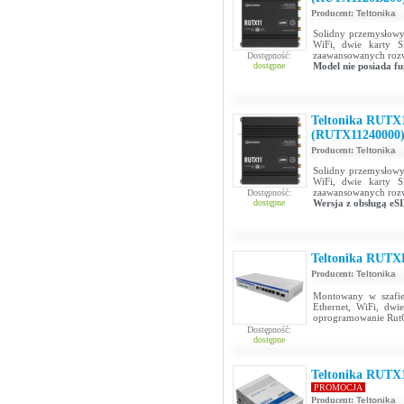
Producent:
Teltonika
Solidny przemysłowy
WiFi, dwie karty 
zaawansowanych rozw
Dostępność:
dostępne
Model nie posiada fu
Teltonika RUTX
(RUTX11240000
Producent:
Teltonika
Solidny przemysłowy
WiFi, dwie karty 
zaawansowanych rozw
Dostępność:
dostępne
Wersja z obsługą eS
Teltonika RUTX
Producent:
Teltonika
Montowany w szafie
Ethernet, WiFi, dwi
oprogramowanie RutO
Dostępność:
dostępne
Teltonika RUTX
PROMOCJA
Producent:
Teltonika