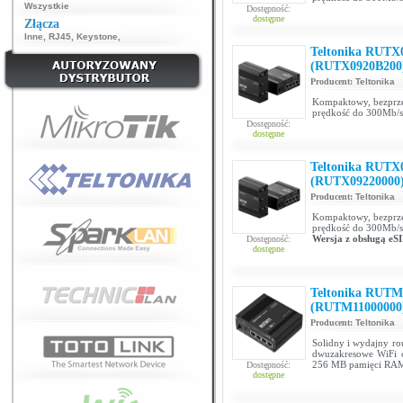
Wszystkie
Dostępność:
dostępne
Złącza
Inne
,
RJ45
,
Keystone
,
Teltonika RUTX
(RUTX0920B200
Producent:
Teltonika
Kompaktowy, bezprzew
prędkość do 300Mb/s
Dostępność:
dostępne
Teltonika RUTX
(RUTX09220000
Producent:
Teltonika
Kompaktowy, bezprzew
prędkość do 300Mb/s
Wersja z obsługą eS
Dostępność:
dostępne
Teltonika RUTM
(RUTM11000000
Producent:
Teltonika
Solidny i wydajny ro
dwuzakresowe WiFi 
256 MB pamięci RAM
Dostępność:
dostępne