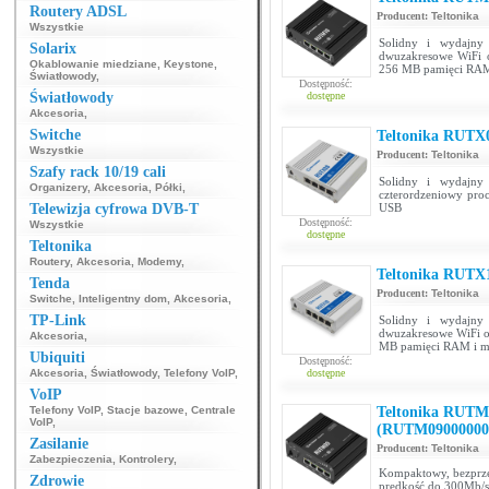
Routery ADSL
Producent:
Teltonika
Wszystkie
Solidny i wydajny
Solarix
dwuzakresowe WiFi 
Okablowanie miedziane
,
Keystone
,
256 MB pamięci RAM
Światłowody
,
Dostępność:
Światłowody
dostępne
Akcesoria
,
Switche
Teltonika RUTX
Wszystkie
Producent:
Teltonika
Szafy rack 10/19 cali
Solidny i wydajny
Organizery
,
Akcesoria
,
Półki
,
czterordzeniowy pr
Telewizja cyfrowa DVB-T
USB
Dostępność:
Wszystkie
dostępne
Teltonika
Routery
,
Akcesoria
,
Modemy
,
Teltonika RUTX
Tenda
Producent:
Teltonika
Switche
,
Inteligentny dom
,
Akcesoria
,
TP-Link
Solidny i wydajny
dwuzakresowe WiFi o
Akcesoria
,
MB pamięci RAM i m
Ubiquiti
Dostępność:
Akcesoria
,
Światłowody
,
Telefony VoIP
,
dostępne
VoIP
Telefony VoIP
,
Stacje bazowe
,
Centrale
Teltonika RUTM
VoIP
,
(RUTM09000000
Zasilanie
Producent:
Teltonika
Zabezpieczenia
,
Kontrolery
,
Kompaktowy, bezprzew
Zdrowie
prędkość do 300Mb/s