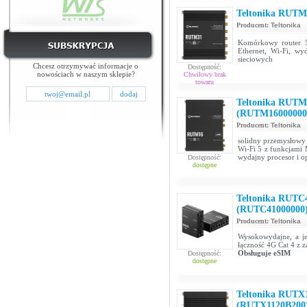
Teltonika RUTM
Producent:
Teltonika
Komórkowy router 5
Ethernet, Wi-Fi, w
sieciowych
Chcesz otrzymywać informacje o
Dostępność:
nowościach w naszym sklepie?
Chwilowy brak
towaru
Teltonika RUTM
(RUTM16000000
Producent:
Teltonika
solidny przemysłowy 
Wi-Fi 5 z funkcjami 
wydajny procesor i 
Dostępność:
dostępne
Teltonika RUTC4
(RUTC41000000
Producent:
Teltonika
Wysokowydajne, a je
łączność 4G Cat 4 z
Obsługuje eSIM
Dostępność:
dostępne
Teltonika RUTX1
(RUTX1120B200