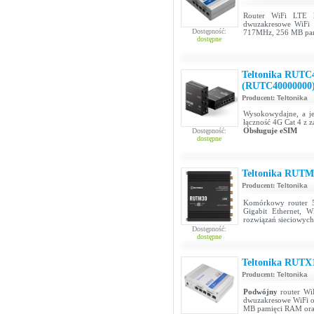
Router WiFi LTE k
dwuzakresowe WiFi 
Dostępność:
717MHz, 256 MB pam
dostępne
Teltonika RUTC4
(RUTC40000000
Producent:
Teltonika
Wysokowydajne, a je
łączność 4G Cat 4 z
Obsługuje eSIM
Dostępność:
dostępne
Teltonika RUTM
Producent:
Teltonika
Komórkowy router 5
Gigabit Ethernet, 
rozwiązań sieciowych
Dostępność:
dostępne
Teltonika RUTX
Producent:
Teltonika
Podwójny
router Wi
dwuzakresowe WiFi o
MB pamięci RAM oraz