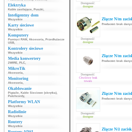
Dostępność:
Elektryka
dostępne
Kable zasilające
,
Puszki
,
Inteligentny dom
Złącze N/m zaci
Wszystkie
Producent:
brak dany
Karty sieciowe
Wszystkie
Komputery
Dostępność:
Pamięci RAM
,
Akcesoria
,
Przedłużacze
dostępne
USB
,
Kontrolery sieciowe
Wszystkie
Złącze N/m zaci
Media konwertery
Producent:
brak dany
2WIRE
,
PLC
,
MikroTik
Akcesoria
,
Dostępność:
Chwilowy brak
Monitoring
towaru
Akcesoria
,
Okablowanie
Pigtaile
,
Kable Sieciowe (skrętka)
,
Złącze N/m zac
Patchcordy
,
Producent:
brak dany
Platformy WLAN
Wszystkie
Radiolinie
Dostępność:
Wszystkie
dostępne
Routery
Wszystkie
Złącze N/ż zacis
Routery ADSL