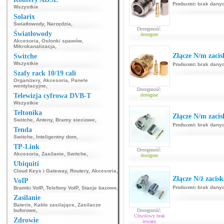
Producent:
brak dany
Wszystkie
Solarix
Światłowody
,
Narzędzia
,
Dostępność:
Światłowody
dostępne
Akcesoria
,
Osłonki spawów
,
Mikrokanalizacja
,
Złącze N/m zacis
Switche
Wszystkie
Producent:
brak dany
Szafy rack 10/19 cali
Organizery
,
Akcesoria
,
Panele
wentylacyjne
,
Dostępność:
Telewizja cyfrowa DVB-T
dostępne
Wszystkie
Teltonika
Złącze N/m zac
Switche
,
Anteny
,
Bramy sieciowe
,
Producent:
brak dany
Tenda
Switche
,
Inteligentny dom
,
TP-Link
Dostępność:
Akcesoria
,
Zasilanie
,
Switche
,
dostępne
Ubiquiti
Cloud Keys i Gateway
,
Routery
,
Akcesoria
,
Złącze N/ż zaci
VoIP
Producent:
brak dany
Bramki VoIP
,
Telefony VoIP
,
Stacje bazowe
,
Zasilanie
Baterie
,
Kable zasilające
,
Zasilacze
buforowe
,
Dostępność:
Chwilowy brak
Zdrowie
towaru