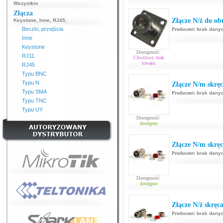
Wszystkie
Złącza
Złącze N/ż do o
Keystone
,
Inne
,
RJ45
,
Beczki, przejścia
Producent:
brak dany
Inne
Keystone
Dostępność:
RJ11
Chwilowy brak
towaru
RJ45
Typu BNC
Typu N
Złącze N/m skr
Typu SMA
Producent:
brak dany
Typu TNC
Typu UY
Dostępność:
dostępne
Złącze N/m skr
Producent:
brak dany
Dostępność:
dostępne
Złącze N/ż skrę
Producent:
brak dany