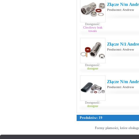
Złącze N/m Andr
Producent:
Andrew
Dostępność:
Chwilowy brak
towaru
Złącze N/ż Andr
Producent:
Andrew
Dostępność:
dostępne
Złącze N/m Andr
Producent:
Andrew
Dostępność:
dostępne
Produktów: 19
Formy płatności, które obsług