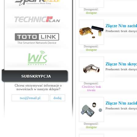
Dostępność:
dostępne
Złącze N/m zaci
Producent:
brak dany
Dostępność:
dostępne
Złącze N/m skrę
Producent:
brak dany
Dostępność:
Chcesz otrzymywać informacje o
Chwilowy brak
nowościach w naszym sklepie?
towaru
Złącze N/m zaci
Producent:
brak dany
Dostępność:
dostępne