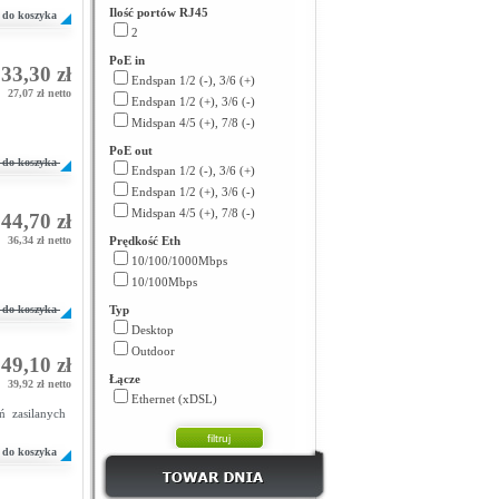
Ilość portów RJ45
do koszyka
2
PoE in
33,30 zł
Endspan 1/2 (-), 3/6 (+)
27,07 zł netto
Endspan 1/2 (+), 3/6 (-)
Midspan 4/5 (+), 7/8 (-)
PoE out
do koszyka
Endspan 1/2 (-), 3/6 (+)
Endspan 1/2 (+), 3/6 (-)
Midspan 4/5 (+), 7/8 (-)
44,70 zł
36,34 zł netto
Prędkość Eth
10/100/1000Mbps
10/100Mbps
do koszyka
Typ
Desktop
Outdoor
49,10 zł
Łącze
39,92 zł netto
Ethernet (xDSL)
 zasilanych
do koszyka