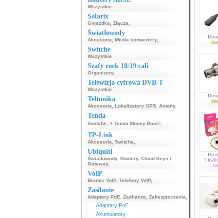
Wszystkie
Solarix
Gniazdka
,
Złącza
,
Światłowody
Dost
Akcesoria
,
Media konwertery
,
dos
Switche
Wszystkie
Szafy rack 10/19 cali
Organizery
,
Telewizja cyfrowa DVB-T
Wszystkie
Dost
Teltonika
dos
Akcesoria
,
Lokalizatory GPS
,
Anteny
,
Tenda
Switche
,
⚡ Tenda Money Back!
,
TP-Link
Akcesoria
,
Switche
,
Ubiquiti
Dost
Światłowody
,
Routery
,
Cloud Keys i
Chwil
Gateway
,
to
VoIP
Bramki VoIP
,
Telefony VoIP
,
Zasilanie
Adaptery PoE
,
Zasilacze
,
Zabezpieczenia
,
Adaptery PoE
Akumulatory