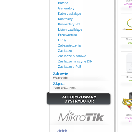
Dost
Baterie
Chwil
to
Generatory
Kable zasilające
Kontrolery
Konwertery PoE
Listwy zasilające
Przetwornice
Dost
UPSy
dos
Zabezpieczenia
Zasilacze
Zasilacze buforowe
Zasilacze na szynę DIN
Zasilacze z PoE
Zdrowie
Dost
Wszystkie
dos
Złącza
Typu BNC
,
Inne
,
Dost
Chwil
to