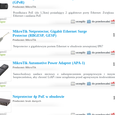
(GPeR)
Producent:
MikroTik
Przedłużacz PoE (do 1,5km) posiadający 2 gigabitowe porty Ethernet. Zwiększa 
Ethernet i zasilania PoE
ępność:
szczegóły
do przechowalni
tępne
MikroTik Netprotector, Gigabit Ethernet Surge
1
Protector (RBGESP, GESP)
Producent:
MikroTik
Netprotector z gigabitowym portem Ethernet w obudowie zewnętrznej IP67
ępność:
szczegóły
do przechowalni
tępne
MikroTik Automotive Power Adapter (APA-1)
1
Producent:
MikroTik
Samochodowy zasilacz sieciowy z zabezpieczeniem przepięciowym i innym
bezpieczeństwa, aby chronić LtAP i inne urządzenia przed agresywnym środowiskie
ępność:
szczegóły
do przechowalni
tępne
Netprotector 4p PoE w obudowie
1
Producent:
brak danych
ępność:
szczegóły
do przechowalni