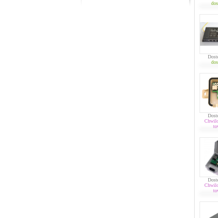
dos
Dost
dos
Dost
Chwil
to
Dost
Chwil
to