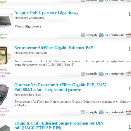
tępne
Adapter PoE 6-portowy Gigabitowy
1
Producent:
ZhangQing
Wersja
Gigabitowa
ępność:
szczegóły
do przechowalni
tępne
Netprotector AirFiber Gigabit Ethernet PoE
1
Producent:
brak danych
Netprotektor do Airfiber Outdoor zapewnia ochronę przed przepięciami, wy
atmosferycznymi sieci 10/100/1000 Base-T.
ępność:
owy brak
szczegóły
do przechowalni
waru
Outdoor Net Protector AirFiber Gigabit PoE, 30kV,
1
PoE 802.3 af/at - bezpieczniki gazowe
Producent:
EverStar
Netprotector AirFiber jest Netprotectorem Gigabit Ethernet wyposażonym w obudow
z klapką.
ępność:
owy brak
szczegóły
do przechowalni
waru
Ubiquiti UniFi Ethernet Surge Protection for DIN
1
rail (UACC-ETH-SP-DIN)