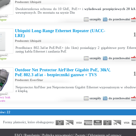
Producent:
Ubiquiti
Dwukierunkowa ochrona do 10 GbE, PoE++ i
wyładowań przepięciowych 20 kA
wewnętrznych. Do montażu na szynie Din
ępność:
szczegóły
do przechowalni
tępne
Ubiquiti Long-Range Ethernet Repeater (UACC-
1
LRE)
Producent:
Ubiquiti
Przedłużacz 802.3af/at PoE/PoE+ (do 1km) posiadający 2 gigabitowe porty Ethern
zasięg kabla Ethernet i zasilania PoE
ępność:
szczegóły
do przechowalni
tępne
Outdoor Net Protector AirFiber Gigabit PoE, 30kV,
1
PoE 802.3 af/at - bezpieczniki gazowe + TVS
Producent:
EverStar
Netprotector AirFiber jest Netprotectorem Gigabit Ethernet wyposażonym w obudow
z klapką.
ępność:
owy brak
szczegóły
do przechowalni
waru
tów: 22
Formy płatności, które obsługujemy:
FAQ
|
Regulamin
|
Polityka prywatności
|
Zwroty
|
Odstąpienie od umowy