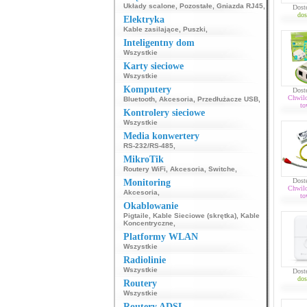
Układy scalone
,
Pozostałe
,
Gniazda RJ45
,
Dost
dos
Elektryka
Kable zasilające
,
Puszki
,
Inteligentny dom
Wszystkie
Karty sieciowe
Wszystkie
Komputery
Dost
Chwil
Bluetooth
,
Akcesoria
,
Przedłużacze USB
,
to
Kontrolery sieciowe
Wszystkie
Media konwertery
RS-232/RS-485
,
MikroTik
Routery WiFi
,
Akcesoria
,
Switche
,
Dost
Monitoring
Chwil
Akcesoria
,
to
Okablowanie
Pigtaile
,
Kable Sieciowe (skrętka)
,
Kable
Koncentryczne
,
Platformy WLAN
Wszystkie
Radiolinie
Wszystkie
Dost
dos
Routery
Wszystkie
Routery ADSL