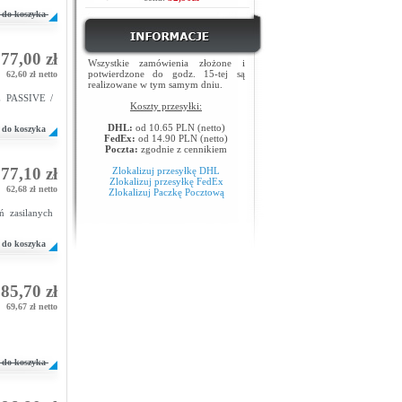
do koszyka
77,00 zł
Wszystkie zamówienia złożone i
potwierdzone do godz. 15-tej są
62,60 zł netto
realizowane w tym samym dniu.
oE PASSIVE /
Koszty przesyłki:
DHL:
od 10.65 PLN (netto)
do koszyka
FedEx:
od 14.90 PLN (netto)
Poczta:
zgodnie z cennikiem
77,10 zł
Zlokalizuj przesyłkę DHL
Zlokalizuj przesyłkę FedEx
62,68 zł netto
Zlokalizuj Paczkę Pocztową
 zasilanych
do koszyka
85,70 zł
69,67 zł netto
do koszyka