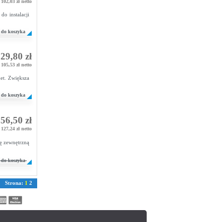
102,03 zł netto
do instalacji
do koszyka
29,80 zł
105,53 zł netto
et. Zwiększa
do koszyka
56,50 zł
127,24 zł netto
ę zewnętrzną
do koszyka
Strona:
1
2