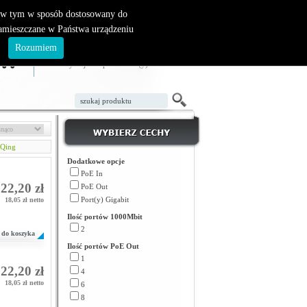
, w tym w sposób dostosowany do
zamieszczane w Państwa urządzeniu
ZAŁÓŻ KONTO
LOGOWANIE
.
Rozumiem
TWÓJ KOSZYK
W koszyku jest 0 produktów(y)
Qing
Dodatkowe opcje
PoE In
22,20 zł
PoE Out
Port(y) Gigabit
18,05 zł netto
Ilość portów 1000Mbit
2
do koszyka
Ilość portów PoE Out
1
22,20 zł
4
18,05 zł netto
6
8