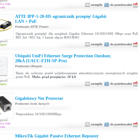
ępność:
owy brak
szczegóły
do przechowalni
waru
ATTE IPP-1-20-HS ogranicznik przepięć Gigabit
LAN + PoE
Producent:
ATTE Power
Ogranicznik przepięć dla urządzeń Gigabit Ethernet 10/100/1000 Mbps oraz P
802.3af / 802.3at, 1 kanał, złącza RJ45/RJ45
ępność:
szczegóły
do przechowalni
tępne
Ubiquiti UniFi Ethernet Surge Protection Outdoor,
20kA (UACC-ETH-SP-Pro)
Producent:
Ubiquiti
Służy do ochrony przed wyładowaniami atmosferycznymi zewnętrznych urządzeń
przez PoE.
Maks. prąd przepięcia: 20 kA
ępność:
szczegóły
do przechowalni
tępne
Gigabitowy Net Protector
Producent:
brak danych
Netprotektor 10/100/1000Mbps
ępność:
owy brak
szczegóły
do przechowalni
waru
MikroTik Gigabit Passive Ethernet Repeater