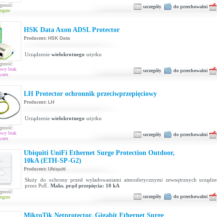
ępność:
szczegóły
do przechowalni
tępne
HSK Data Axon ADSL Protector
Producent:
HSK Data
Urządzenie
wielokrotnego
użytku
ępność:
owy brak
szczegóły
do przechowalni
waru
LH Protector ochronnik przeciwprzepięciowy
Producent:
LH
Urządzenie
wielokrotnego
użytku
ępność:
owy brak
szczegóły
do przechowalni
waru
Ubiquiti UniFi Ethernet Surge Protection Outdoor,
10kA (ETH-SP-G2)
Producent:
Ubiquiti
Służy do ochrony przed wyładowaniami atmosferycznymi zewnętrznych urządzeń
przez PoE.
Maks. prąd przepięcia: 10 kA
ępność:
szczegóły
do przechowalni
tępne
MikroTik Netprotector, Gigabit Ethernet Surge