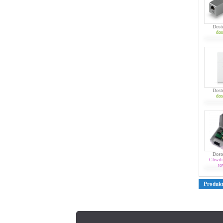
Dost
dos
Dost
dos
Dost
Chwil
to
Produk