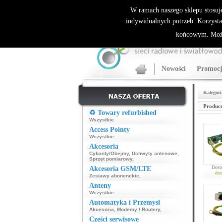
ALLNET.PL Sieci bezprzewodowe - generalny dyst
W ramach naszego sklepu stosuj
indywidualnych potrzeb. Korzysta
końcowym. Może
Nowości
Promocj
Kategori
Produce
♻️ Towary refurbished
Wszystkie
Access Pointy
Wszystkie
Akcesoria
Cybanty/Obejmy
,
Uchwyty antenowe
,
Sprzęt pomiarowy
,
Dost
Akcesoria GSM/LTE
dos
Zestawy abonenckie
,
Anteny
Wszystkie
Automatyka i Przemysł
Akcesoria
,
Modemy / Routery
,
Części serwisowe