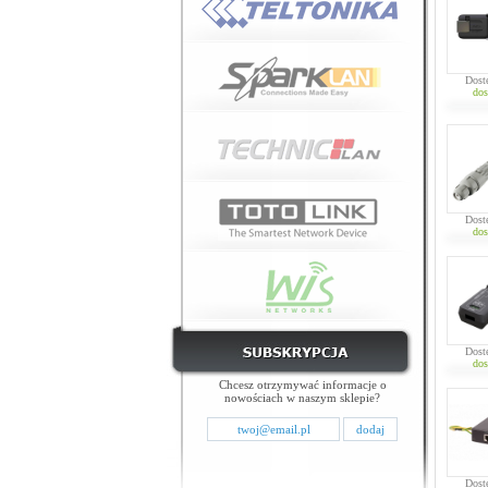
Dost
dos
Dost
dos
Dost
dos
Chcesz otrzymywać informacje o
nowościach w naszym sklepie?
Dost