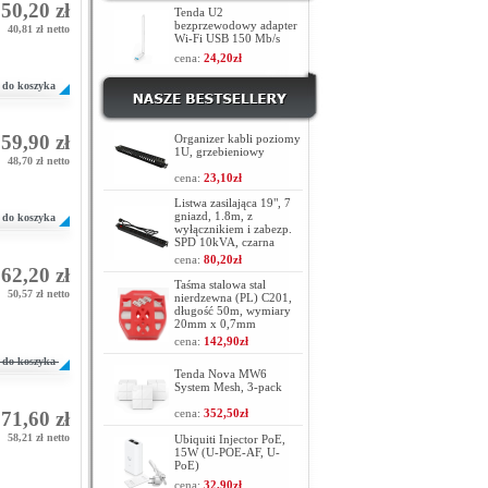
50,20 zł
Tenda U2
bezprzewodowy adapter
40,81 zł netto
Wi-Fi USB 150 Mb/s
cena:
24,20zł
do koszyka
59,90 zł
Organizer kabli poziomy
1U, grzebieniowy
48,70 zł netto
cena:
23,10zł
Listwa zasilająca 19", 7
gniazd, 1.8m, z
do koszyka
wyłącznikiem i zabezp.
SPD 10kVA, czarna
cena:
80,20zł
62,20 zł
Taśma stalowa stal
50,57 zł netto
nierdzewna (PL) C201,
długość 50m, wymiary
20mm x 0,7mm
cena:
142,90zł
do koszyka
Tenda Nova MW6
System Mesh, 3-pack
cena:
352,50zł
71,60 zł
58,21 zł netto
Ubiquiti Injector PoE,
15W (U-POE-AF, U-
PoE)
cena:
32,90zł