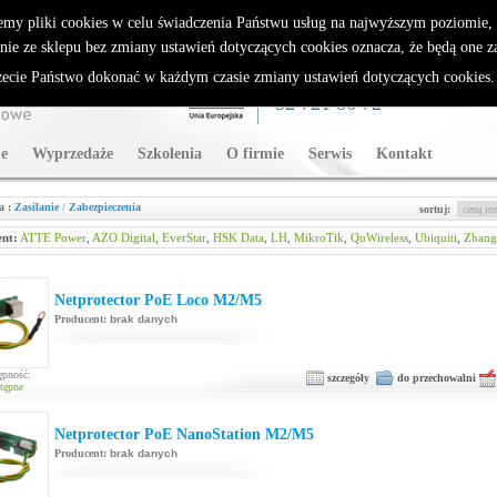
rybutor Sparklan
emy pliki cookies w celu świadczenia Państwu usług na najwyższym poziomie
nie ze sklepu bez zmiany ustawień dotyczących cookies oznacza, że będą one 
cie Państwo dokonać w każdym czasie zmiany ustawień dotyczących cookies
WSPARCIE TECHNICZNE
32 721 86 72
e
Wyprzedaże
Szkolenia
O firmie
Serwis
Kontakt
a :
Zasilanie
/
Zabezpieczenia
sortuj:
nt:
ATTE Power
,
AZO Digital
,
EverStar
,
HSK Data
,
LH
,
MikroTik
,
QuWireless
,
Ubiquiti
,
Zhang
Netprotector PoE Loco M2/M5
Producent:
brak danych
ępność:
szczegóły
do przechowalni
tępne
Netprotector PoE NanoStation M2/M5
Producent:
brak danych