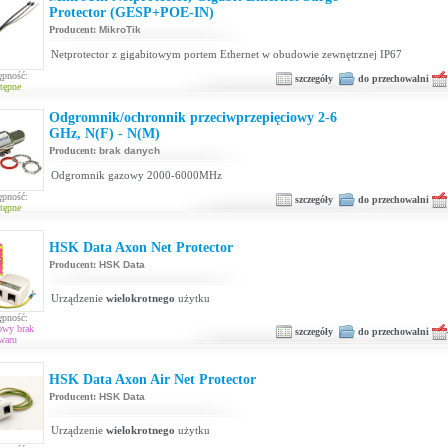
Protector (GESP+POE-IN)
Producent:
MikroTik
Netprotector z gigabitowym portem Ethernet w obudowie zewnętrznej IP67
ępność:
szczegóły
do przechowalni
tępne
Odgromnik/ochronnik przeciwprzepięciowy 2-6
GHz, N(F) - N(M)
Producent:
brak danych
Odgromnik gazowy 2000-6000MHz
ępność:
szczegóły
do przechowalni
tępne
HSK Data Axon Net Protector
Producent:
HSK Data
Urządzenie
wielokrotnego
użytku
ępność:
owy brak
szczegóły
do przechowalni
waru
HSK Data Axon Air Net Protector
Producent:
HSK Data
Urządzenie
wielokrotnego
użytku