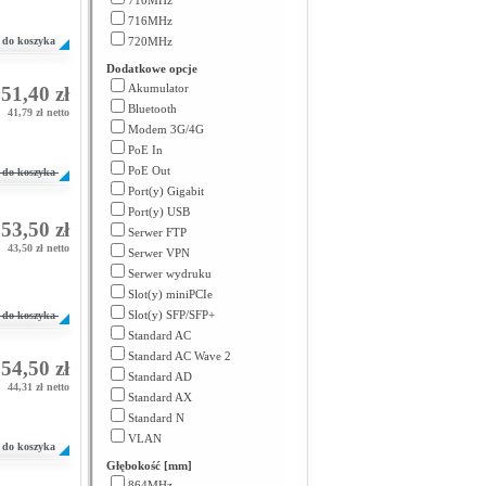
710MHz
716MHz
do koszyka
720MHz
Dodatkowe opcje
Akumulator
51,40 zł
Bluetooth
41,79 zł netto
Modem 3G/4G
PoE In
PoE Out
do koszyka
Port(y) Gigabit
Port(y) USB
53,50 zł
Serwer FTP
43,50 zł netto
Serwer VPN
Serwer wydruku
Slot(y) miniPCIe
Slot(y) SFP/SFP+
do koszyka
Standard AC
Standard AC Wave 2
54,50 zł
Standard AD
44,31 zł netto
Standard AX
Standard N
VLAN
do koszyka
Głębokość [mm]
864MHz