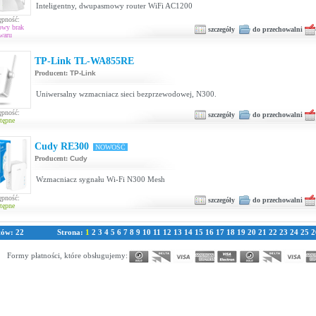
Inteligentny, dwupasmowy router WiFi AC1200
ępność:
owy brak
szczegóły
do przechowalni
waru
TP-Link TL-WA855RE
Producent:
TP-Link
Uniwersalny wzmacniacz sieci bezprzewodowej, N300.
ępność:
szczegóły
do przechowalni
tępne
Cudy RE300
NOWOŚĆ
Producent:
Cudy
Wzmacniacz sygnału Wi-Fi N300 Mesh
ępność:
szczegóły
do przechowalni
tępne
tów: 22
Strona:
1
2
3
4
5
6
7
8
9
10
11
12
13
14
15
16
17
18
19
20
21
22
23
24
25
2
Formy płatności, które obsługujemy: