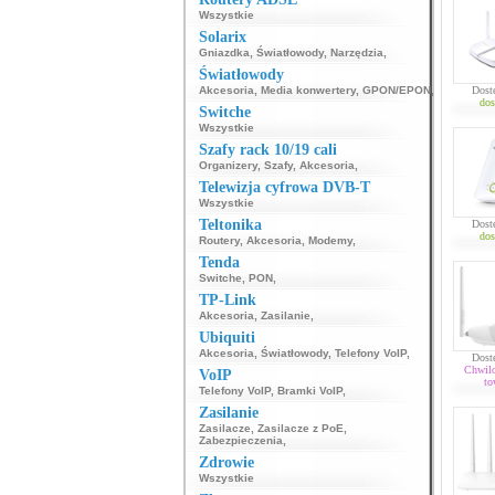
Wszystkie
Solarix
Gniazdka
,
Światłowody
,
Narzędzia
,
Światłowody
Akcesoria
,
Media konwertery
,
GPON/EPON
,
Dost
dos
Switche
Wszystkie
Szafy rack 10/19 cali
Organizery
,
Szafy
,
Akcesoria
,
Telewizja cyfrowa DVB-T
Wszystkie
Teltonika
Dost
dos
Routery
,
Akcesoria
,
Modemy
,
Tenda
Switche
,
PON
,
TP-Link
Akcesoria
,
Zasilanie
,
Ubiquiti
Akcesoria
,
Światłowody
,
Telefony VoIP
,
Dost
Chwil
VoIP
to
Telefony VoIP
,
Bramki VoIP
,
Zasilanie
Zasilacze
,
Zasilacze z PoE
,
Zabezpieczenia
,
Zdrowie
Wszystkie