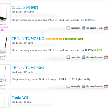
TotoLink N300RT
Producent:
TotoLink
Router pracujący w standardzie 802.11n, prędkość transmisji do 300Mb/s.
ępność:
owy brak
szczegóły
do przechowalni
waru
TP-Link TL-WR841N
BESTSELLER
PRODUKT DNIA
Producent:
TP-Link
Router pracujący w standardzie 802.11n, prędkość transmisji do
300Mb/s
DEMO
ępność:
szczegóły
do przechowalni
tępne
TP-Link TL-WR850N
Producent:
TP-Link
Bezprzewodowy router N300 z funkcją
TR-069, IPTV i Agile Config
ępność:
szczegóły
do przechowalni
tępne
Tenda AC5
Producent:
Tenda