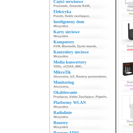
Części serwisowe
Pozostałe
,
Gniazda RJ45
,
Dost
Elektryka
dos
Puszki
,
Kable zasilające
,
Inteligentny dom
Wszystkie
Karty sieciowe
Wszystkie
Komputery
KVM
,
Bluetooth
,
Dyski twarde
,
Dost
nied
Kontrolery sieciowe
Wszystkie
Media konwertery
VDSL
,
xCOAX
,
BNC
,
MikroTik
Akcesoria
,
IoT
,
Routery przewodowe
,
Monitoring
Dost
Chwil
Akcesoria
,
to
Okablowanie
Przyłącza
,
Kable Zasilające
,
Pigtaile
,
Platformy WLAN
Wszystkie
Radiolinie
Wszystkie
Dost
Routery
dos
Wszystkie
Routery ADSL