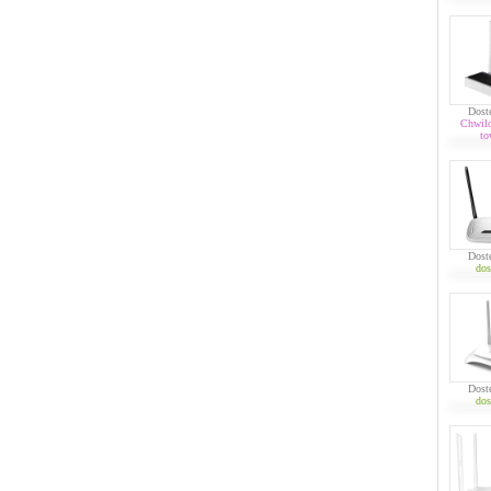
Dost
Chwil
to
Dost
dos
Dost
dos