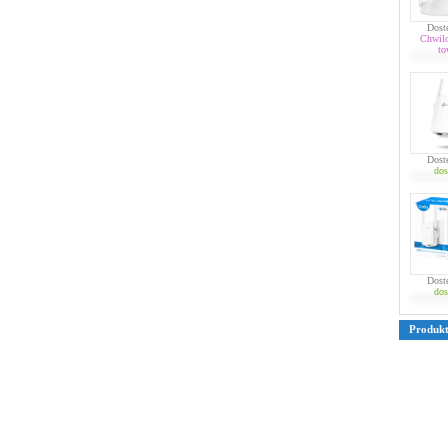
Dost
Chwil
to
Dost
dos
Dost
dos
Produk