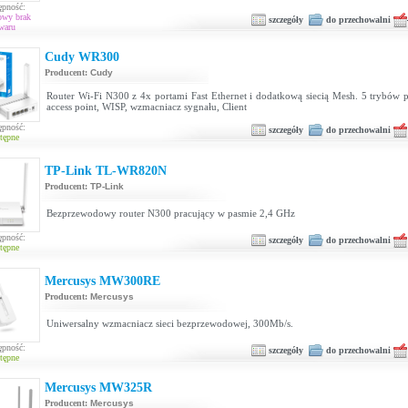
ępność:
owy brak
szczegóły
do przechowalni
waru
Cudy WR300
Producent:
Cudy
Router Wi-Fi N300 z 4x portami Fast Ethernet i dodatkową siecią Mesh. 5 trybów p
access point, WISP, wzmacniacz sygnału, Client
ępność:
szczegóły
do przechowalni
tępne
TP-Link TL-WR820N
Producent:
TP-Link
Bezprzewodowy router N300 pracujący w pasmie 2,4 GHz
ępność:
szczegóły
do przechowalni
tępne
Mercusys MW300RE
Producent:
Mercusys
Uniwersalny wzmacniacz sieci bezprzewodowej, 300Mb/s.
ępność:
szczegóły
do przechowalni
tępne
Mercusys MW325R
Producent:
Mercusys