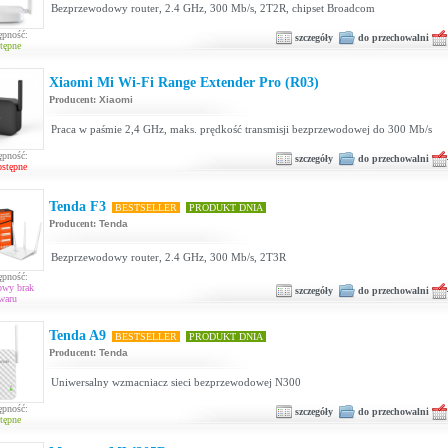
Bezprzewodowy router, 2.4 GHz, 300 Mb/s, 2T2R, chipset Broadcom
ępność:
szczegóły
do przechowalni
tępne
Xiaomi Mi Wi-Fi Range Extender Pro (R03)
Producent:
Xiaomi
Praca w paśmie 2,4 GHz, maks. prędkość transmisji bezprzewodowej do 300 Mb/s
ępność:
szczegóły
do przechowalni
ostępne
Tenda F3
BESTSELLER
PRODUKT DNIA
Producent:
Tenda
Bezprzewodowy router, 2.4 GHz, 300 Mb/s, 2T3R
ępność:
owy brak
szczegóły
do przechowalni
waru
Tenda A9
BESTSELLER
PRODUKT DNIA
Producent:
Tenda
Uniwersalny wzmacniacz sieci bezprzewodowej N300
ępność:
szczegóły
do przechowalni
tępne