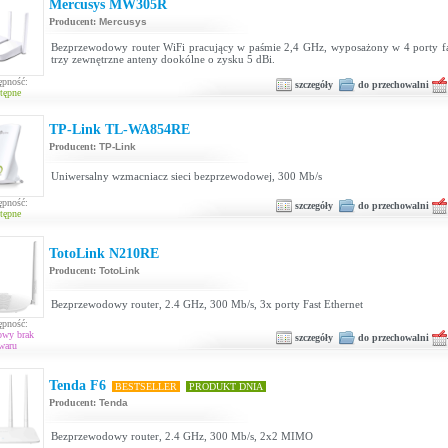
Mercusys MW305R
Producent:
Mercusys
Bezprzewodowy router WiFi pracujący w paśmie 2,4 GHz, wyposażony w 4 porty fas
trzy zewnętrzne anteny dookólne o zysku 5 dBi.
ępność:
szczegóły
do przechowalni
tępne
TP-Link TL-WA854RE
Producent:
TP-Link
Uniwersalny wzmacniacz sieci bezprzewodowej, 300 Mb/s
ępność:
szczegóły
do przechowalni
tępne
TotoLink N210RE
Producent:
TotoLink
Bezprzewodowy router, 2.4 GHz, 300 Mb/s, 3x porty Fast Ethernet
ępność:
owy brak
szczegóły
do przechowalni
waru
Tenda F6
BESTSELLER
PRODUKT DNIA
Producent:
Tenda
Bezprzewodowy router, 2.4 GHz, 300 Mb/s, 2x2 MIMO