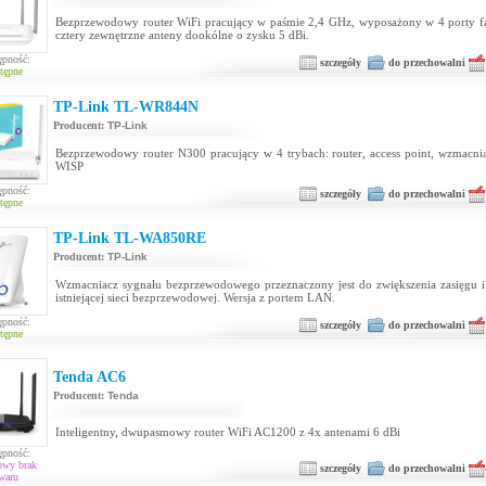
Bezprzewodowy router WiFi pracujący w paśmie 2,4 GHz, wyposażony w 4 porty fas
cztery zewnętrzne anteny dookólne o zysku 5 dBi.
ępność:
szczegóły
do przechowalni
tępne
TP-Link TL-WR844N
Producent:
TP-Link
Bezprzewodowy router N300 pracujący w 4 trybach: router, access point, wzmacnia
WISP
ępność:
szczegóły
do przechowalni
tępne
TP-Link TL-WA850RE
Producent:
TP-Link
Wzmacniacz sygnału bezprzewodowego przeznaczony jest do zwiększenia zasięgu i 
istniejącej sieci bezprzewodowej. Wersja z portem LAN.
ępność:
szczegóły
do przechowalni
tępne
Tenda AC6
Producent:
Tenda
Inteligentny, dwupasmowy router WiFi AC1200 z 4x antenami 6 dBi
ępność:
owy brak
szczegóły
do przechowalni
waru