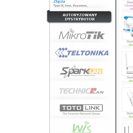
Złącza
Dost
Typu N
,
Inne
,
Keystone
,
Chwil
to
Dost
dos
Dost
dos
Dost
dos