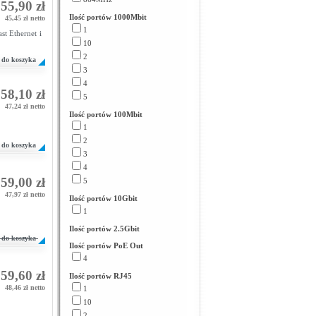
55,90 zł
Ilość portów 1000Mbit
45,45 zł netto
1
t Ethernet i
10
2
do koszyka
3
4
58,10 zł
5
47,24 zł netto
Ilość portów 100Mbit
1
2
do koszyka
3
4
59,00 zł
5
47,97 zł netto
Ilość portów 10Gbit
1
Ilość portów 2.5Gbit
do koszyka
Ilość portów PoE Out
4
59,60 zł
Ilość portów RJ45
48,46 zł netto
1
10
2