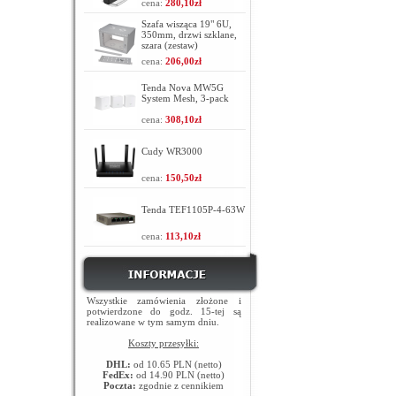
cena:
280,10zł
Szafa wisząca 19" 6U,
350mm, drzwi szklane,
szara (zestaw)
cena:
206,00zł
Tenda Nova MW5G
System Mesh, 3-pack
cena:
308,10zł
Cudy WR3000
cena:
150,50zł
Tenda TEF1105P-4-63W
cena:
113,10zł
Wszystkie zamówienia złożone i
potwierdzone do godz. 15-tej są
realizowane w tym samym dniu.
Koszty przesyłki:
DHL:
od 10.65 PLN (netto)
FedEx:
od 14.90 PLN (netto)
Poczta:
zgodnie z cennikiem