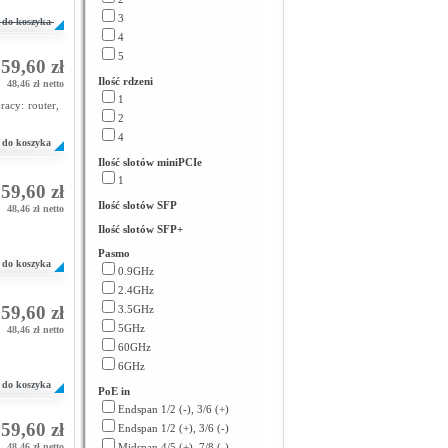
3
do koszyka
4
5
59,60 zł
Ilość rdzeni
48,46 zł netto
1
racy: router,
2
4
do koszyka
Ilość slotów miniPCIe
1
59,60 zł
Ilość slotów SFP
48,46 zł netto
Ilość slotów SFP+
Pasmo
do koszyka
0.9GHz
2.4GHz
59,60 zł
3.5GHz
5GHz
48,46 zł netto
60GHz
6GHz
do koszyka
PoE in
Endspan 1/2 (-), 3/6 (+)
59,60 zł
Endspan 1/2 (+), 3/6 (-)
48,46 zł netto
Midspan 4/5 (+), 7/8 (-)