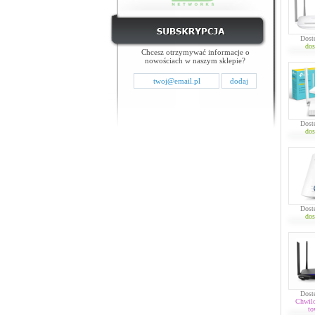
Dost
dos
Chcesz otrzymywać informacje o
nowościach w naszym sklepie?
Dost
dos
Dost
dos
Dost
Chwil
to