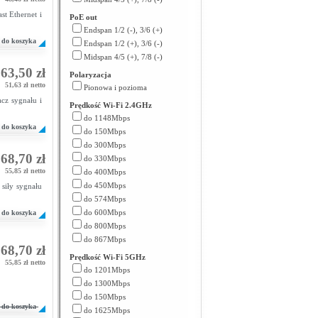
t Ethernet i
PoE out
Endspan 1/2 (-), 3/6 (+)
do koszyka
Endspan 1/2 (+), 3/6 (-)
Midspan 4/5 (+), 7/8 (-)
63,50 zł
Polaryzacja
51,63 zł netto
Pionowa i pozioma
cz sygnału i
Prędkość Wi-Fi 2.4GHz
do 1148Mbps
do koszyka
do 150Mbps
do 300Mbps
68,70 zł
do 330Mbps
55,85 zł netto
do 400Mbps
do 450Mbps
siły sygnału
do 574Mbps
do 600Mbps
do koszyka
do 800Mbps
do 867Mbps
68,70 zł
Prędkość Wi-Fi 5GHz
55,85 zł netto
do 1201Mbps
do 1300Mbps
do 150Mbps
do koszyka
do 1625Mbps