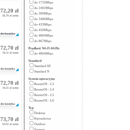
do 1733Mbps
do 2402Mbps
72,20 zł
do 300Mbps
58,70 zł netto
do 3466Mbps
do 433Mbps
do 450Mbps
do koszyka
do 4804Mbps
do 867Mbps
72,70 zł
Prędkość Wi-Fi 6GHz
59,11 zł netto
do 4804Mbps
Standard
Standard AY
do koszyka
Standard N
System operacyjny
72,70 zł
RouterOS - L3
59,11 zł netto
RouterOS - L4
RouterOS - L5
RouterOS - L6
do koszyka
Typ
Desktop
73,70 zł
Kierunkowa
Outdoor
59,92 zł netto
Ścienny