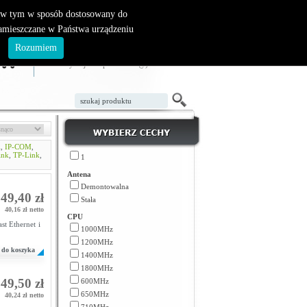
, w tym w sposób dostosowany do
zamieszczane w Państwa urządzeniu
ZAŁÓŻ KONTO
LOGOWANIE
.
Rozumiem
TWÓJ KOSZYK
W koszyku jest 0 produktów(y)
i
,
IP-COM
,
ink
,
TP-Link
,
1
Antena
Demontowalna
49,40 zł
Stała
40,16 zł netto
CPU
t Ethernet i
1000MHz
1200MHz
do koszyka
1400MHz
1800MHz
49,50 zł
600MHz
650MHz
40,24 zł netto