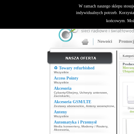
ALLNET.PL Sieci bezprzewodowe - generalny dyst
W ramach naszego sklepu stosuj
indywidualnych potrzeb. Korzysta
końcowym. Może
Nowości
Promocj
Kategori
Produce
♻️ Towary refurbished
Mercus
Ubiquiti
Wszystkie
Access Pointy
Wszystkie
Akcesoria
Cybanty/Obejmy
,
Uchwyty antenowe
,
Zaciskarki
,
Akcesoria GSM/LTE
Zestawy abonenckie
,
Anteny wewnętrzne
,
Dost
Anteny
dos
Wszystkie
Automatyka i Przemysł
Media konwertery
,
Modemy / Routery
,
Akcesoria
,