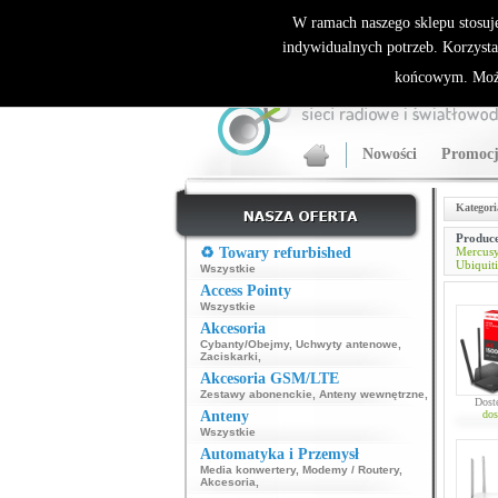
ALLNET.PL Sieci bezprzewodowe - generalny dyst
W ramach naszego sklepu stosuj
indywidualnych potrzeb. Korzysta
końcowym. Może
Nowości
Promocj
Kategori
Produce
♻️ Towary refurbished
Mercus
Ubiquiti
Wszystkie
Access Pointy
Wszystkie
Akcesoria
Cybanty/Obejmy
,
Uchwyty antenowe
,
Zaciskarki
,
Akcesoria GSM/LTE
Zestawy abonenckie
,
Anteny wewnętrzne
,
Dost
Anteny
dos
Wszystkie
Automatyka i Przemysł
Media konwertery
,
Modemy / Routery
,
Akcesoria
,