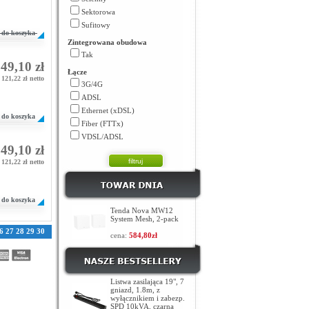
Sektorowa
Sufitowy
do koszyka
Zintegrowana obudowa
Tak
49,10 zł
Łącze
121,22 zł netto
3G/4G
ADSL
Ethernet (xDSL)
do koszyka
Fiber (FTTx)
VDSL/ADSL
49,10 zł
121,22 zł netto
do koszyka
Tenda Nova MW12
System Mesh, 2-pack
6
27
28
29
30
cena:
584,80zł
Listwa zasilająca 19", 7
gniazd, 1.8m, z
wyłącznikiem i zabezp.
SPD 10kVA, czarna