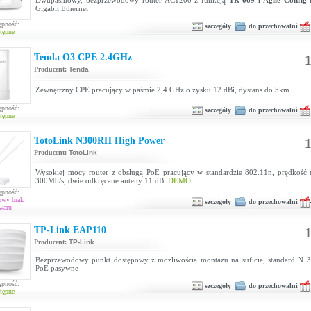
Dwupasmowy, bezprzewodowy router AC1200 z funkcją
TR-069 i Agile Config
i
Gigabit Ethernet
ępność:
szczegóły
do przechowalni
tępne
Tenda O3 CPE 2.4GHz
1
Producent:
Tenda
Zewnętrzny CPE pracujący w paśmie 2,4 GHz o zysku 12 dBi, dystans do 5km
ępność:
szczegóły
do przechowalni
tępne
TotoLink N300RH High Power
1
Producent:
TotoLink
Wysokiej mocy router z obsługą PoE pracujący w standardzie 802.11n, prędkość t
300Mb/s, dwie odkręcane anteny 11 dBi
DEMO
ępność:
owy brak
szczegóły
do przechowalni
waru
TP-Link EAP110
1
Producent:
TP-Link
Bezprzewodowy punkt dostępowy z możliwością montażu na suficie, standard N 
PoE pasywne
ępność:
szczegóły
do przechowalni
tępne