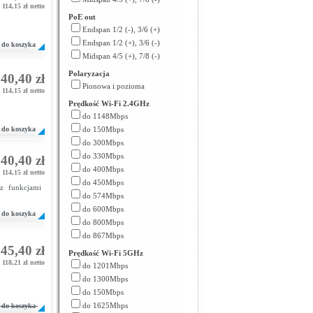
114,15 zł netto
PoE out
Endspan 1/2 (-), 3/6 (+)
Endspan 1/2 (+), 3/6 (-)
do koszyka
Midspan 4/5 (+), 7/8 (-)
Polaryzacja
40,40 zł
Pionowa i pozioma
114,15 zł netto
Prędkość Wi-Fi 2.4GHz
do 1148Mbps
do koszyka
do 150Mbps
do 300Mbps
do 330Mbps
40,40 zł
do 400Mbps
114,15 zł netto
do 450Mbps
z funkcjami
do 574Mbps
do 600Mbps
do koszyka
do 800Mbps
do 867Mbps
45,40 zł
Prędkość Wi-Fi 5GHz
118,21 zł netto
do 1201Mbps
do 1300Mbps
do 150Mbps
do 1625Mbps
do koszyka