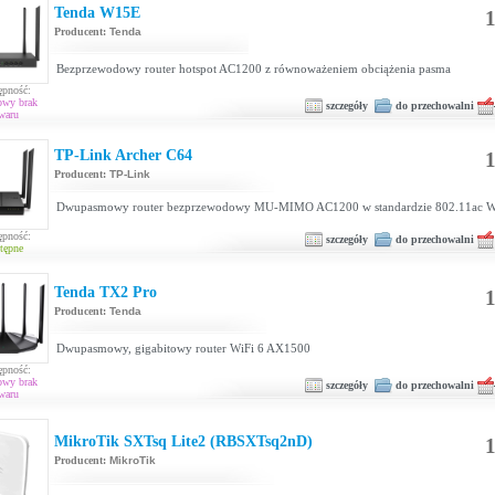
Tenda W15E
1
Producent:
Tenda
Bezprzewodowy router hotspot AC1200 z równoważeniem obciążenia pasma
ępność:
owy brak
szczegóły
do przechowalni
waru
TP-Link Archer C64
1
Producent:
TP-Link
Dwupasmowy router bezprzewodowy MU-MIMO AC1200 w standardzie 802.11ac 
ępność:
szczegóły
do przechowalni
tępne
Tenda TX2 Pro
1
Producent:
Tenda
Dwupasmowy, gigabitowy router WiFi 6 AX1500
ępność:
owy brak
szczegóły
do przechowalni
waru
MikroTik SXTsq Lite2 (RBSXTsq2nD)
1
Producent:
MikroTik