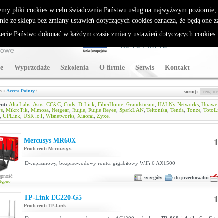
rybutor Sparklan
emy pliki cookies w celu świadczenia Państwu usług na najwyższym poziomie
nie ze sklepu bez zmiany ustawień dotyczących cookies oznacza, że będą one 
cie Państwo dokonać w każdym czasie zmiany ustawień dotyczących cookies
WSPARCIE TECHNICZNE
32 721 86 72
e
Wyprzedaże
Szkolenia
O firmie
Serwis
Kontakt
a :
Access Pointy
/
sortuj:
nt:
Alta Labs
,
Asus
,
CC&C
,
Cudy
,
D-Link
,
FiberHome
,
Grandstream
,
HALNy Networks
,
Huawe
ys
,
MikroTik
,
Mimosa
,
Netgear
,
Ruijie
,
Ruijie Reyee
,
SparkLAN
,
Teltonika
,
Tenda
,
Tonze
,
TotoL
,
UPLink
,
USR IoT
,
Wisnetworks
,
Xiaomi
,
Zyxel
Mercusys MR60X
1
Producent:
Mercusys
Dwupasmowy, bezprzewodowy router gigabitowy WiFi 6 AX1500
ępność:
szczegóły
do przechowalni
tępne
TP-Link EC220-G5
1
Producent:
TP-Link