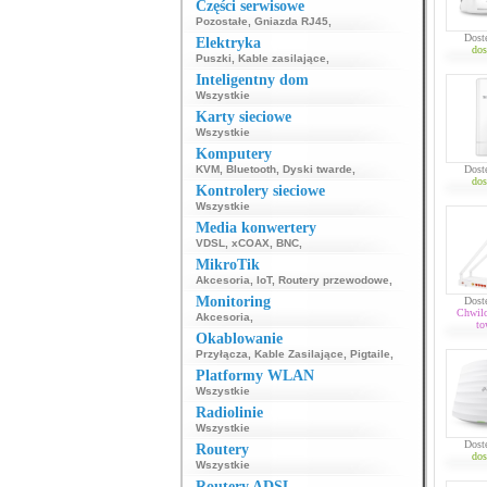
Części serwisowe
Pozostałe
,
Gniazda RJ45
,
Dost
Elektryka
dos
Puszki
,
Kable zasilające
,
Inteligentny dom
Wszystkie
Karty sieciowe
Wszystkie
Komputery
KVM
,
Bluetooth
,
Dyski twarde
,
Dost
dos
Kontrolery sieciowe
Wszystkie
Media konwertery
VDSL
,
xCOAX
,
BNC
,
MikroTik
Akcesoria
,
IoT
,
Routery przewodowe
,
Monitoring
Dost
Chwil
Akcesoria
,
to
Okablowanie
Przyłącza
,
Kable Zasilające
,
Pigtaile
,
Platformy WLAN
Wszystkie
Radiolinie
Wszystkie
Dost
Routery
dos
Wszystkie
Routery ADSL