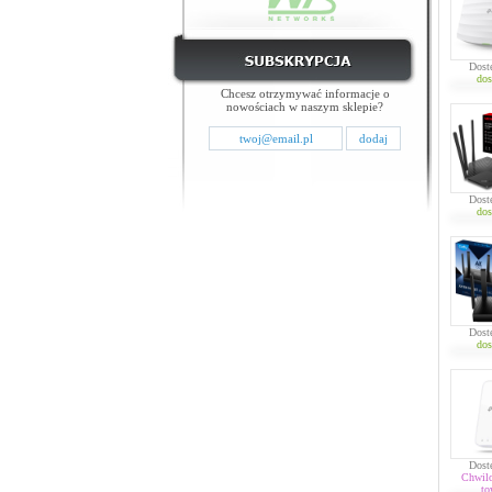
Dost
dos
Chcesz otrzymywać informacje o
nowościach w naszym sklepie?
Dost
dos
Dost
dos
Dost
Chwil
to