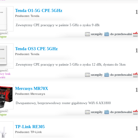
Tenda O1-5G CPE 5GHz
1
Producent:
Tenda
Zewnętrzny CPE pracujący w paśmie 5 GHz o zysku 9 dBi
ępność:
szczegóły
do przechowalni
tępne
Tenda OS3 CPE 5GHz
1
Producent:
Tenda
Zewnętrzny CPE pracujący w paśmie 5 GHz o zysku 12 dBi, dystans do 5km
ępność:
owy brak
szczegóły
do przechowalni
waru
Mercusys MR70X
1
Producent:
Mercusys
Dwupasmowy, bezprzewodowy router gigabitowy WiFi 6 AX1800
ępność:
szczegóły
do przechowalni
tępne
TP-Link RE305
1
Producent:
TP-Link