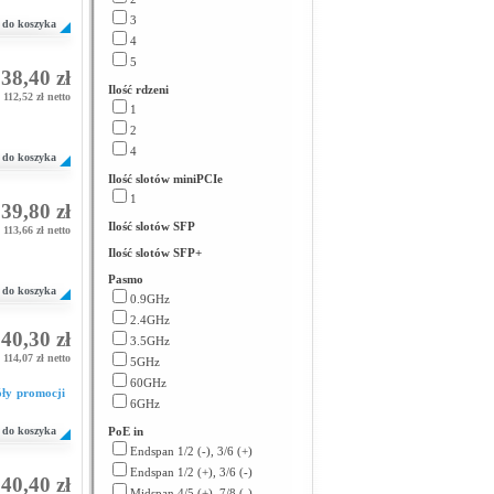
3
do koszyka
4
5
38,40 zł
Ilość rdzeni
112,52 zł netto
1
2
4
do koszyka
Ilość slotów miniPCIe
1
39,80 zł
Ilość slotów SFP
113,66 zł netto
Ilość slotów SFP+
Pasmo
do koszyka
0.9GHz
2.4GHz
40,30 zł
3.5GHz
114,07 zł netto
5GHz
60GHz
óły promocji
6GHz
do koszyka
PoE in
Endspan 1/2 (-), 3/6 (+)
Endspan 1/2 (+), 3/6 (-)
40,40 zł
Midspan 4/5 (+), 7/8 (-)