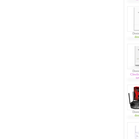
Dost
dos
Dost
Chwil
to
Dost
dos