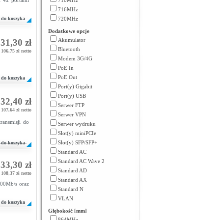
 4x portami
710MHz
716MHz
do koszyka
720MHz
Dodatkowe opcje
Akumulator
31,30 zł
Bluetooth
106,75 zł netto
Modem 3G/4G
PoE In
PoE Out
do koszyka
Port(y) Gigabit
Port(y) USB
32,40 zł
Serwer FTP
107,64 zł netto
Serwer VPN
ransmisji do
Serwer wydruku
Slot(y) miniPCIe
Slot(y) SFP/SFP+
do koszyka
Standard AC
Standard AC Wave 2
33,30 zł
Standard AD
108,37 zł netto
Standard AX
300Mb/s oraz
Standard N
VLAN
do koszyka
Głębokość [mm]
864MHz