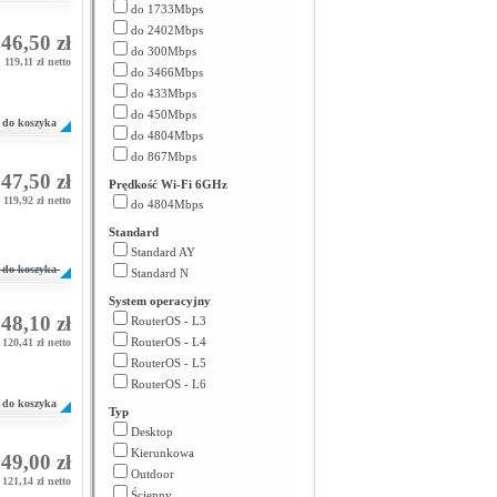
do 1733Mbps
do 2402Mbps
46,50 zł
do 300Mbps
119,11 zł netto
do 3466Mbps
do 433Mbps
do 450Mbps
do koszyka
do 4804Mbps
do 867Mbps
47,50 zł
Prędkość Wi-Fi 6GHz
119,92 zł netto
do 4804Mbps
Standard
Standard AY
do koszyka
Standard N
System operacyjny
48,10 zł
RouterOS - L3
RouterOS - L4
120,41 zł netto
RouterOS - L5
RouterOS - L6
do koszyka
Typ
Desktop
Kierunkowa
49,00 zł
Outdoor
121,14 zł netto
Ścienny