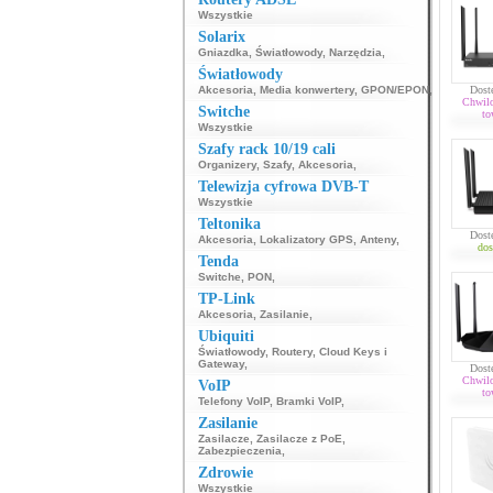
Wszystkie
Solarix
Gniazdka
,
Światłowody
,
Narzędzia
,
Światłowody
Akcesoria
,
Media konwertery
,
GPON/EPON
,
Dost
Chwil
Switche
to
Wszystkie
Szafy rack 10/19 cali
Organizery
,
Szafy
,
Akcesoria
,
Telewizja cyfrowa DVB-T
Wszystkie
Teltonika
Dost
Akcesoria
,
Lokalizatory GPS
,
Anteny
,
dos
Tenda
Switche
,
PON
,
TP-Link
Akcesoria
,
Zasilanie
,
Ubiquiti
Światłowody
,
Routery
,
Cloud Keys i
Gateway
,
Dost
Chwil
VoIP
to
Telefony VoIP
,
Bramki VoIP
,
Zasilanie
Zasilacze
,
Zasilacze z PoE
,
Zabezpieczenia
,
Zdrowie
Wszystkie