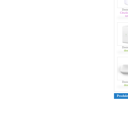
Dost
Chwil
to
Dost
dos
Dost
dos
Produk