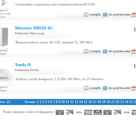
Uniwersalny wzmacniacz sieci bezprzewodowej AC1200
ępność:
owy brak
szczegóły
do przechowalni
waru
Mercusys MB110-4G
1
Producent:
Mercusys
Bezprzewodowy router 4G LTE, standard N, 300 Mb/s
ępność:
szczegóły
do przechowalni
tępne
Tenda i9
1
Producent:
Tenda
Sufitowy punkt dostępowy 2,4 GHz 300 Mb/s, do 25 klientów
ępność:
szczegóły
do przechowalni
tępne
tów: 22
Strona:
1
2
3
4
5
6
7
8
9
10
11
12
13
14
15
16
17
18
19
20
21
22
23
24
25
2
Formy płatności, które obsługujemy: