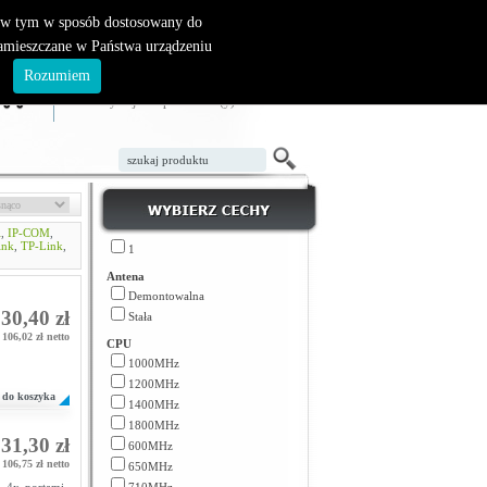
, w tym w sposób dostosowany do
zamieszczane w Państwa urządzeniu
ZAŁÓŻ KONTO
LOGOWANIE
.
Rozumiem
TWÓJ KOSZYK
W koszyku jest 0 produktów(y)
i
,
IP-COM
,
ink
,
TP-Link
,
1
Antena
Demontowalna
30,40 zł
Stała
106,02 zł netto
CPU
1000MHz
1200MHz
do koszyka
1400MHz
1800MHz
31,30 zł
600MHz
106,75 zł netto
650MHz