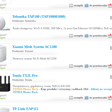
ępność:
szczegóły
do przechowalni
tępne
Teltonika TAP100 (TAP100001000)
1
Producent:
Teltonika
Punkt dostępowy Wi-Fi 4 N300, 300 Mb/s, 1x port Fast Ethernet 10/100Mb/s, PoE-in
ępność:
szczegóły
do przechowalni
tępne
Xiaomi Mesh System AC1200
1
Producent:
Xiaomi
Domowy system Wi-Fi Mesh AC1200
ępność:
szczegóły
do przechowalni
tępne
Tenda TX2L Pro
1
Producent:
Tenda
Dwupasmowy, gigabitowy router WiFi 6 AX1500
TENDA Money Back
- Kup produkt i otrzymaj cashback 20zł -
kliknij po szczeg
TENDA Money Back
ępność:
szczegóły
do przechowalni
tępne
TP-Link EAP115
1