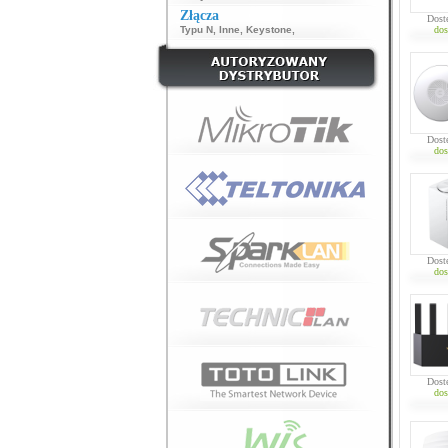
Złącza
Dost
Typu N
,
Inne
,
Keystone
,
dos
Dost
dos
Dost
dos
Dost
dos