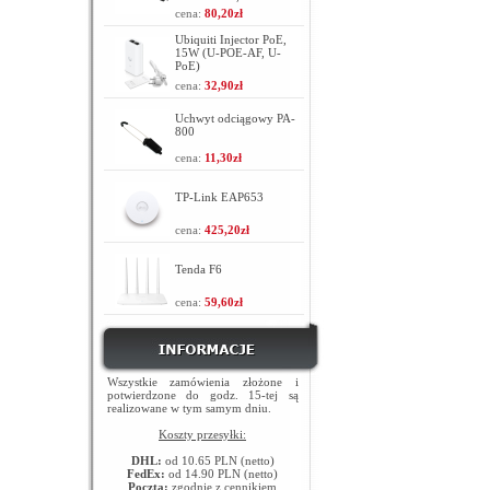
cena:
80,20zł
Ubiquiti Injector PoE,
15W (U-POE-AF, U-
PoE)
cena:
32,90zł
Uchwyt odciągowy PA-
800
cena:
11,30zł
TP-Link EAP653
cena:
425,20zł
Tenda F6
cena:
59,60zł
Wszystkie zamówienia złożone i
potwierdzone do godz. 15-tej są
realizowane w tym samym dniu.
Koszty przesyłki:
DHL:
od 10.65 PLN (netto)
FedEx:
od 14.90 PLN (netto)
Poczta:
zgodnie z cennikiem