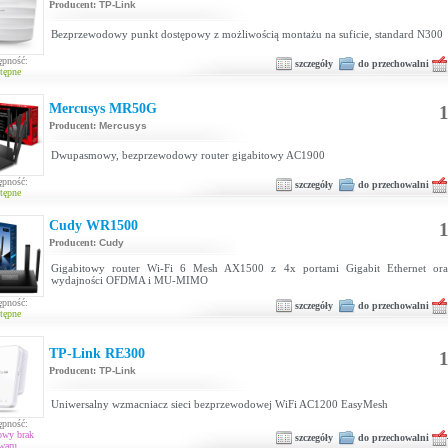
Producent:
TP-Link
Bezprzewodowy punkt dostępowy z możliwością montażu na suficie, standard N300
ępność:
szczegóły
do przechowalni
tępne
Mercusys MR50G
1
Producent:
Mercusys
Dwupasmowy, bezprzewodowy router gigabitowy AC1900
ępność:
szczegóły
do przechowalni
tępne
Cudy WR1500
1
Producent:
Cudy
Gigabitowy router Wi-Fi 6 Mesh AX1500 z 4x portami Gigabit Ethernet ora
wydajności OFDMA i MU-MIMO
ępność:
szczegóły
do przechowalni
tępne
TP-Link RE300
1
Producent:
TP-Link
Uniwersalny wzmacniacz sieci bezprzewodowej WiFi AC1200 EasyMesh
ępność:
owy brak
szczegóły
do przechowalni
waru