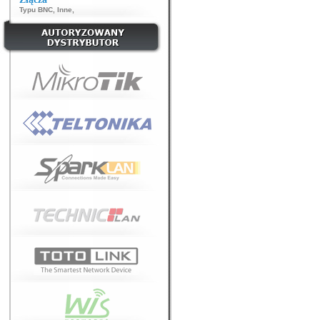
Typu BNC
,
Inne
,