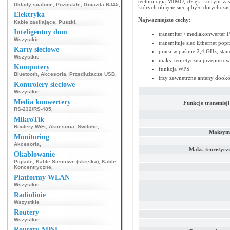
technologią MIMO, dzięki którym zasi
Układy scalone
,
Pozostałe
,
Gniazda RJ45
,
których objęcie siecią było dotychcza
Elektryka
Najważniejsze cechy:
Kable zasilające
,
Puszki
,
Inteligentny dom
transmiter / mediakonwerter 
Wszystkie
transmituje sieć Ethernet popr
Karty sieciowe
praca w paśmie 2,4 GHz, stan
Wszystkie
maks. teoretyczna przepustow
Komputery
funkcja WPS
Bluetooth
,
Akcesoria
,
Przedłużacze USB
,
trzy zewnętrzne anteny dook
Kontrolery sieciowe
Wszystkie
Media konwertery
Funkcje transmisj
RS-232/RS-485
,
MikroTik
Routery WiFi
,
Akcesoria
,
Switche
,
Maksyma
Monitoring
Akcesoria
,
Maks. teoretycz
Okablowanie
Pigtaile
,
Kable Sieciowe (skrętka)
,
Kable
Koncentryczne
,
Platformy WLAN
Wszystkie
Radiolinie
Wszystkie
Routery
Wszystkie
Routery ADSL