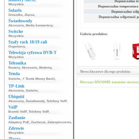
Dopuszczalna t
Wszystkie
Dopuszczalna temperatura
Solarix
Dopuszczalna wilg
Gniazdka
,
Złącza
,
Dopuszczalna wilgotność p
Światłowody
Akcesoria
,
Media konwertery
,
Switche
Galeria produktu:
Wszystkie
Szafy rack 10/19 cali
Organizery
,
Telewizja cyfrowa DVB-T
Wszystkie
Teltonika
Routery
,
Akcesoria
,
Modemy
,
Słowa kluczowe dla tego produktu:
Tenda
Switche
,
⚡ Tenda Money Back!
,
Mercusys
MW300RE
transmiter sieciow
TP-Link
Akcesoria
,
Switche
,
Ubiquiti
Akcesoria
,
Światłowody
,
Telefony VoIP
,
VoIP
Bramki VoIP
,
Telefony VoIP
,
Zasilanie
Adaptery PoE
,
Zasilacze
,
Zabezpieczenia
,
Zdrowie
Wszystkie
Złącza