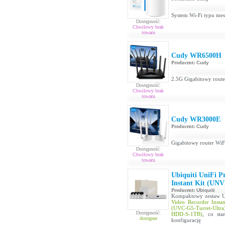
System Wi-Fi typu me
Dostępność:
Chwilowy brak
towaru
Cudy WR6500H
Producent:
Cudy
2.5G Gigabitowy rout
Dostępność:
Chwilowy brak
towaru
Cudy WR3000E
Producent:
Cudy
Gigabitowy router Wi
Dostępność:
Chwilowy brak
towaru
Ubiquiti UniFi P
Instant Kit (UNV
Producent:
Ubiquiti
Kompaktowy zestaw Un
Video Recorder Insta
(UVC-G5-Turret-Ultra
Dostępność:
HDD-S-1TB)
, co sta
dostępne
konfigurację