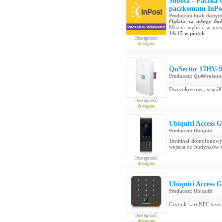
Sobota - Paczka 
paczkomatu InPos
Producent:
brak danyc
Opłata za usługę d
Można wybrać w prz
14:15 w piątek
Dostępność:
dostępne
QuSector 17HV-9
Producent:
QuWireless
Dwuzakresowa, współb
Dostępność:
dostępne
Ubiquiti Access 
Producent:
Ubiquiti
Terminal domofonowy 
wejścia do budynków m
Dostępność:
dostępne
Ubiquiti Access 
Producent:
Ubiquiti
Czytnik kart NFC trzeci
Dostępność:
dostępne