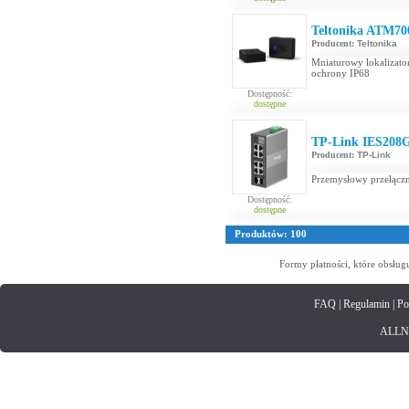
Teltonika ATM70
Producent:
Teltonika
Mniaturowy lokalizato
ochrony IP68
Dostępność:
dostępne
TP-Link IES208
Producent:
TP-Link
Przemysłowy przełącz
Dostępność:
dostępne
Produktów: 100
Formy płatności, które obsług
FAQ
|
Regulamin
|
Po
ALLNET