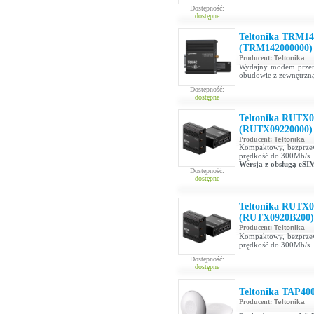
Dostępność:
dostępne
Teltonika TRM1
(TRM142000000)
Producent:
Teltonika
Wydajny modem przem
obudowie z zewnętrzną
Dostępność:
dostępne
Teltonika RUTX0
(RUTX09220000)
Producent:
Teltonika
Kompaktowy, bezprzew
prędkość do 300Mb/s
Wersja z obsługą eSI
Dostępność:
dostępne
Teltonika RUTX0
(RUTX0920B200)
Producent:
Teltonika
Kompaktowy, bezprzew
prędkość do 300Mb/s
Dostępność:
dostępne
Teltonika TAP40
Producent:
Teltonika