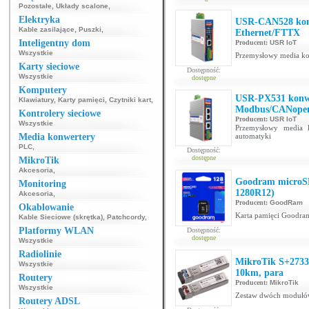
Pozostałe
,
Układy scalone
,
Elektryka
USR-CAN528 konw
Kable zasilające
,
Puszki
,
Ethernet/FTTX
Inteligentny dom
Producent:
USR IoT
Wszystkie
Przemysłowy media ko
Karty sieciowe
Dostępność:
Wszystkie
dostępne
Komputery
USR-PX531 konw
Klawiatury
,
Karty pamięci
,
Czytniki kart
,
Modbus/CANope
Kontrolery sieciowe
Producent:
USR IoT
Wszystkie
Przemysłowy media 
Media konwertery
automatyki
PLC
,
Dostępność:
dostępne
MikroTik
Akcesoria
,
Goodram microS
Monitoring
1280R12)
Akcesoria
,
Producent:
GoodRam
Okablowanie
Karta pamięci Goodra
Kable Sieciowe (skrętka)
,
Patchcordy
,
Platformy WLAN
Dostępność:
dostępne
Wszystkie
Radiolinie
MikroTik S+273
Wszystkie
10km, para
Routery
Producent:
MikroTik
Wszystkie
Zestaw dwóch modułów
Routery ADSL