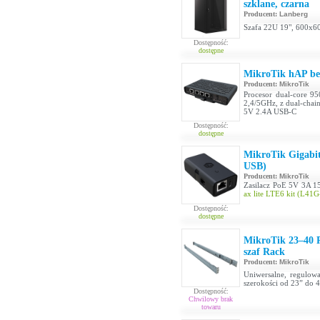
szklane, czarna
Producent:
Lanberg
Szafa 22U 19", 600x6
Dostępność:
dostępne
MikroTik hAP be
Producent:
MikroTik
Procesor dual-core 
2,4/5GHz, z dual-chain
5V 2.4A USB-C
Dostępność:
dostępne
MikroTik Gigabi
USB)
Producent:
MikroTik
Zasilacz PoE 5V 3A 1
ax lite LTE6 kit (L
Dostępność:
dostępne
MikroTik 23–40 R
szaf Rack
Producent:
MikroTik
Uniwersalne, regulow
szerokości od 23” do 
Dostępność:
Chwilowy brak
towaru