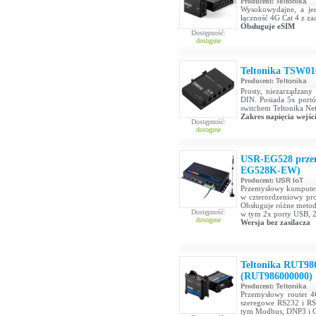
Producent:
Teltonika
Wysokowydajne, a jed
łączność 4G Cat 4 z 
Obsługuje eSIM
Dostępność:
dostępne
Teltonika TSW01
Producent:
Teltonika
Prosty, niezarządzan
DIN. Posiada 5x portó
switchem Teltonika Ne
Zakres napięcia wejś
Dostępność:
dostępne
USR-EG528 prze
EG528K-EW)
Producent:
USR IoT
Przemysłowy komputer 
w czterordzeniowy pr
Obsługuje różne metody
Dostępność:
w tym 2x porty USB, 
dostępne
Wersja bez zasilacza
Teltonika RUT98
(RUT986000000)
Producent:
Teltonika
Przemysłowy router 4
szeregowe RS232 i RS
tym Modbus, DNP3 i O