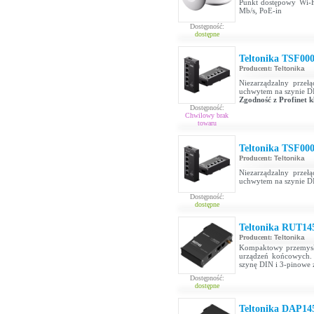
Punkt dostępowy Wi-F
Mb/s, PoE-in
Dostępność:
dostępne
Teltonika TSF00
Producent:
Teltonika
Niezarządzalny przełą
uchwytem na szynie D
Zgodność z Profinet k
Dostępność:
Chwilowy brak
towaru
Teltonika TSF00
Producent:
Teltonika
Niezarządzalny przełą
uchwytem na szynie D
Dostępność:
dostępne
Teltonika RUT14
Producent:
Teltonika
Kompaktowy przemysłow
urządzeń końcowych. 
szynę DIN i 3-pinowe 
Dostępność:
dostępne
Teltonika DAP14