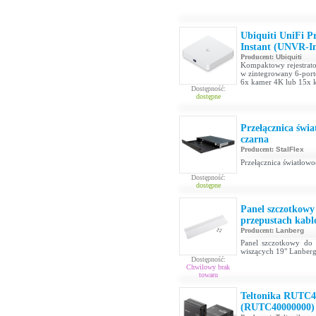
Ubiquiti UniFi P
Instant (UNVR-In
Producent:
Ubiquiti
Kompaktowy rejestrato
w zintegrowany 6-port
6x kamer 4K lub 15x 
Dostępność:
dostępne
Przełącznica świ
czarna
Producent:
StalFlex
Przełącznica światłow
Dostępność:
dostępne
Panel szczotkow
przepustach kabl
Producent:
Lanberg
Panel szczotkowy do 
wiszących 19" Lanber
Dostępność:
Chwilowy brak
towaru
Teltonika RUTC4
(RUTC40000000)