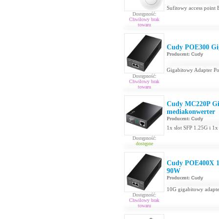
Sufitowy access point
Dostępność:
Chwilowy brak
towaru
Cudy POE300 Gig
Producent:
Cudy
Gigabitowy Adapter Po
Dostępność:
Chwilowy brak
towaru
Cudy MC220P Gig
mediakonwerter
Producent:
Cudy
1x slot SFP 1.25G i 1x
Dostępność:
dostępne
Cudy POE400X 10
90W
Producent:
Cudy
10G gigabitowy adapte
Dostępność:
Chwilowy brak
towaru