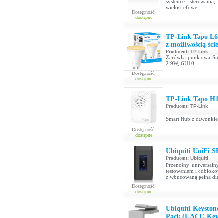
systemie sterowania
wielostrefowe
Dostępność:
dostępne
TP-Link Tapo L6
z możliwością ści
Producent:
TP-Link
Żarówka punktowa Smar
2.9W, GU10
Dostępność:
dostępne
TP-Link Tapo H1
Producent:
TP-Link
Smart Hub z dzwonkie
Dostępność:
dostępne
Ubiquiti UniFi 
Producent:
Ubiquiti
Przenośny uniwersal
testowaniem i odblok
z wbudowaną pełną dia
Dostępność:
dostępne
Ubiquiti Keyston
Pack (UACC-Keys