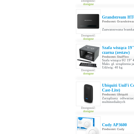
Dostępność:
dostępne
Grandstream HT
Producent:
Grandstre
Zaawansowana bramka 
Dostępność:
dostępne
Szafa wisząca 19
czarna (zestaw)
Producent:
StalFlex
Szafa wisząca 6U 19" 
Maks. gł. urządzenia
Udźwig: 40 kg
Dostępność:
dostępne
Ubiquiti UniFi C
Cast-Lite)
Producent:
Ubiquiti
Zarządzany odtwarza
multimedialnych
Dostępność:
dostępne
Cudy AP3600
Producent:
Cudy