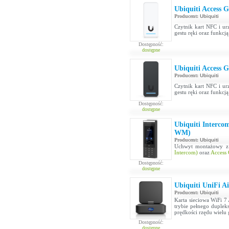
Ubiquiti Access
Producent:
Ubiquiti
Czytnik kart NFC i u
gestu ręki oraz funkcj
Dostępność:
dostępne
Ubiquiti Access 
Producent:
Ubiquiti
Czytnik kart NFC i u
gestu ręki oraz funkcj
Dostępność:
dostępne
Ubiquiti Interc
WM)
Producent:
Ubiquiti
Uchwyt montażowy z 
Intercom)
oraz
Access
Dostępność:
dostępne
Ubiquiti UniFi A
Producent:
Ubiquiti
Karta sieciowa WiFi 
trybie pełnego dupleks
prędkości rzędu wielu
Dostępność:
dostępne