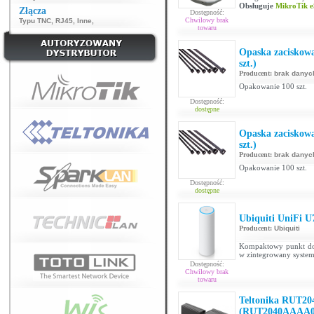
Obsługuje
MikroTik 
Złącza
Dostępność:
Chwilowy brak
Typu TNC
,
RJ45
,
Inne
,
towaru
Opaska zaciskow
szt.)
Producent:
brak danyc
Opakowanie 100 szt.
Dostępność:
dostępne
Opaska zaciskow
szt.)
Producent:
brak danyc
Opakowanie 100 szt.
Dostępność:
dostępne
Ubiquiti UniFi 
Producent:
Ubiquiti
Kompaktowy punkt do
w zintegrowany system
Dostępność:
Chwilowy brak
towaru
Teltonika RUT20
(RUT2040AAAA0