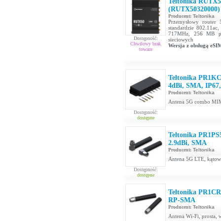
Teltonika RUTX5
(RUTX50320000)
Producent:
Teltonika
Przemysłowy router
standardzie 802.11ac
717MHz, 256 MB pa
Dostępność:
sieciowych
Chwilowy brak
Wersja z obsługą eSI
towaru
Teltonika PR1K
4dBi, SMA, IP67
Producent:
Teltonika
Antena 5G combo MIM
Dostępność:
dostępne
Teltonika PR1PS
2.9dBi, SMA
Producent:
Teltonika
Antena 5G LTE, kątow
Dostępność:
dostępne
Teltonika PR1CRF
RP-SMA
Producent:
Teltonika
Antena Wi-Fi, prosta,