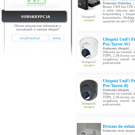
Producent:
Teltonika
Router CAN bus LTE z
w sobie natywny sprz
bezpośrednią i bezpi
Dostępność:
konwerterów. Obsługa
dostępne
opartymi na sieci CAN
Chcesz otrzymywać informacje o
nowościach w naszym sklepie?
Ubiquiti UniFi P
Pro-Turret-W)
Producent:
Ubiquiti
Odporna na warunki a
TOPS, 2,36-krotny zo
wyjątkową ostrość o
Dostępność:
podczerwień
dostępne
Ubiquiti UniFi P
Pro-Turret-B)
Producent:
Ubiquiti
Odporna na warunki a
TOPS, 2,36-krotny zo
wyjątkową ostrość o
Dostępność:
podczerwień
dostępne
Dystans do stela
Producent:
brak danyc