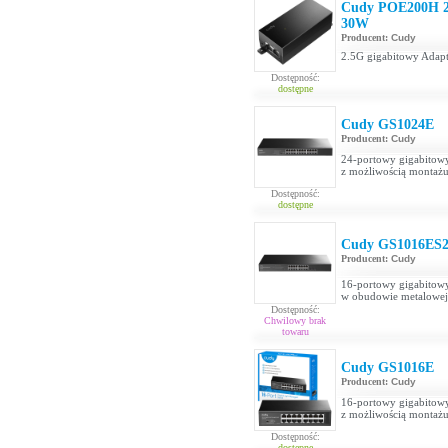
Cudy POE200H 2.
30W
Producent:
Cudy
2.5G gigabitowy Adapt
Dostępność:
dostępne
Cudy GS1024E
Producent:
Cudy
24-portowy gigabitow
z możliwością montażu
Dostępność:
dostępne
Cudy GS1016ES
Producent:
Cudy
16-portowy gigabitowy
w obudowie metalowej 
Dostępność:
Chwilowy brak
towaru
Cudy GS1016E
Producent:
Cudy
16-portowy gigabitow
z możliwością montażu
Dostępność:
dostępne