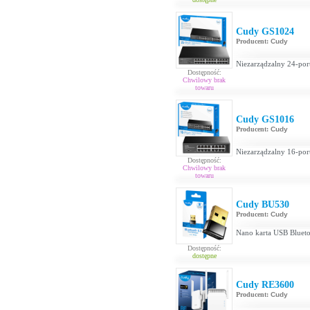
Cudy GS1024
Producent:
Cudy
Niezarządzalny 24-por
Dostępność:
Chwilowy brak
towaru
Cudy GS1016
Producent:
Cudy
Niezarządzalny 16-por
Dostępność:
Chwilowy brak
towaru
Cudy BU530
Producent:
Cudy
Nano karta USB Blueto
Dostępność:
dostępne
Cudy RE3600
Producent:
Cudy