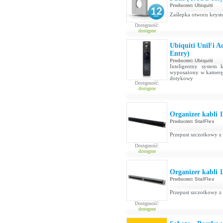
Producent:
Ubiquiti
Zaślepka otworu keyst
Dostępność:
dostępne
Ubiquiti UniFi A
Entry)
Producent:
Ubiquiti
Inteligentny system 
wyposażony w kamerę 
dotykowy
Dostępność:
dostępne
Organizer kabli 
Producent:
StalFlex
Przepust szczotkowy z
Dostępność:
dostępne
Organizer kabli 1
Producent:
StalFlex
Przepust szczotkowy z
Dostępność:
dostępne