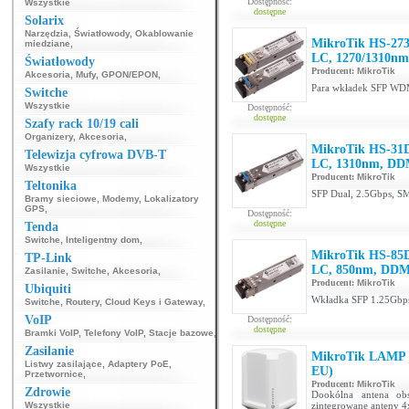
Dostępność:
Wszystkie
dostępne
Solarix
Narzędzia
,
Światłowody
,
Okablowanie
MikroTik HS-27
miedziane
,
LC, 1270/1310nm
Światłowody
Producent:
MikroTik
Akcesoria
,
Mufy
,
GPON/EPON
,
Para wkładek SFP WD
Switche
Wszystkie
Dostępność:
dostępne
Szafy rack 10/19 cali
Organizery
,
Akcesoria
,
MikroTik HS-31
Telewizja cyfrowa DVB-T
LC, 1310nm, DD
Wszystkie
Producent:
MikroTik
Teltonika
SFP Dual, 2.5Gbps, 
Bramy sieciowe
,
Modemy
,
Lokalizatory
GPS
,
Dostępność:
dostępne
Tenda
Switche
,
Inteligentny dom
,
MikroTik HS-85
TP-Link
LC, 850nm, DDM
Zasilanie
,
Switche
,
Akcesoria
,
Producent:
MikroTik
Ubiquiti
Wkładka SFP 1.25Gbps
Switche
,
Routery
,
Cloud Keys i Gateway
,
VoIP
Dostępność:
dostępne
Bramki VoIP
,
Telefony VoIP
,
Stacje bazowe
,
Zasilanie
MikroTik LAMP
Listwy zasilające
,
Adaptery PoE
,
EU)
Przetwornice
,
Producent:
MikroTik
Zdrowie
Dookólna antena ob
Wszystkie
zintegrowane anteny 4