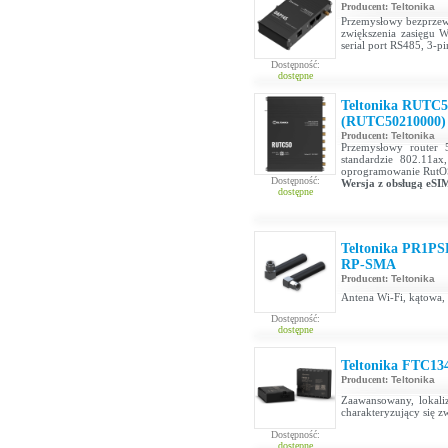
Producent:
Teltonika
Przemysłowy bezprzew
zwiększenia zasięgu W
serial port RS485, 3-p
Dostępność:
dostępne
Teltonika RUTC5
(RUTC50210000)
Producent:
Teltonika
Przemysłowy router
standardzie 802.11
oprogramowanie RutOS
Dostępność:
Wersja z obsługą eSI
dostępne
Teltonika PR1PSF
RP-SMA
Producent:
Teltonika
Antena Wi-Fi, kątowa
Dostępność:
dostępne
Teltonika FTC13
Producent:
Teltonika
Zaawansowany, lokali
charakteryzujący się 
Dostępność:
dostępne