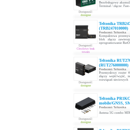
Bezobsługowy akumul
Terminal / złącze: Fast
Dostępność:
dostępne
Teltonika TRB247
(TRB247010000)
Producent:
Teltonika
Kompaktowa przemysło
blok złączy zawiera
oprogramowanie RutOS
Dostępność:
Chwilowy brak
towaru
Teltonika RUT27
(RUT276000000)
Producent:
Teltonika
Przemysłowy router 
złączy wejść/wyjść,
rozwiązań sieciowych
Dostępność:
dostępne
Teltonika PR1K
mobile/GNSS, SM
Producent:
Teltonika
Antena 5G combo MI
Dostępność:
dostępne