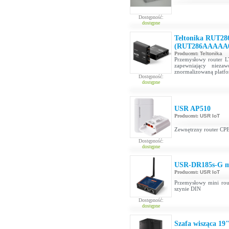
Dostępność:
dostępne
Teltonika RUT28
(RUT286AAAAA
Producent:
Teltonika
Przemysłowy router L
zapewniający niez
znormalizowaną platf
Dostępność:
dostępne
USR AP510
Producent:
USR IoT
Zewnętrzny router CP
Dostępność:
dostępne
USR-DR185s-G mi
Producent:
USR IoT
Przemysłowy mini rou
szynie DIN
Dostępność:
dostępne
Szafa wisząca 19