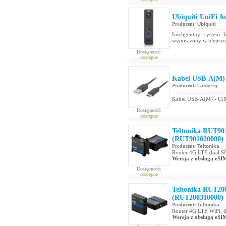
Ubiquiti UniFi A
Producent:
Ubiquiti
Inteligentny system 
wyposażony w ulepszo
Dostępność:
dostępne
Kabel USB-A(M) 
Producent:
Lanberg
Kabel USB-A(M) - C(M
Dostępność:
dostępne
Teltonika RUT90
(RUT901020000)
Producent:
Teltonika
Router 4G LTE dual S
Wersja z obsługą eSI
Dostępność:
dostępne
Teltonika RUT20
(RUT200310000)
Producent:
Teltonika
Router 4G LTE WiFi, 
Wersja z obsługą eSI