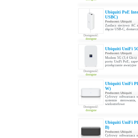
Ubiquiti PoE In
USBC)
Producent:
Ubiquiti
Zasilacz sieciowy AC
złącze USB-C, dostarc
Dostępność:
dostępne
Ubiquiti UniFi 
Producent:
Ubiquiti
Modem 5G (3,4 Gb/s) d
portu UniFi PoE; zape
przełączanie awaryjne
Dostępność:
dostępne
Ubiquiti UniFi P
W)
Producent:
Ubiquiti
Cyfrowy odtwarzacz st
systemie sterowania
wielostrefowe
Dostępność:
dostępne
Ubiquiti UniFi P
B)
Producent:
Ubiquiti
Cyfrowy odtwarzacz st