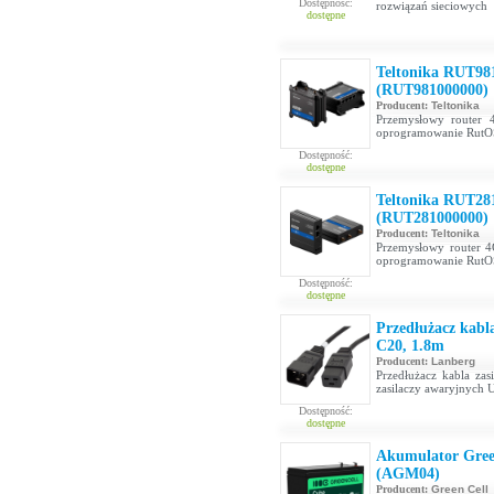
Dostępność:
rozwiązań sieciowych
dostępne
Teltonika RUT98
(RUT981000000)
Producent:
Teltonika
Przemysłowy router 
oprogramowanie RutOS
Dostępność:
dostępne
Teltonika RUT28
(RUT281000000)
Producent:
Teltonika
Przemysłowy router 4
oprogramowanie RutOS
Dostępność:
dostępne
Przedłużacz kabl
C20, 1.8m
Producent:
Lanberg
Przedłużacz kabla za
zasilaczy awaryjnych 
Dostępność:
dostępne
Akumulator Gre
(AGM04)
Producent:
Green Cell