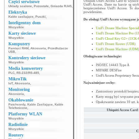
Ubiquiti UniFi Access Card to wysoc
Części serwisowe
UniFi Access. Dane na karcie są sz
Układy scalone
,
Pozostałe
,
Gniazda RJ45
,
bezpieczeństwa UniFi Access. Te do
Elektryka
powieleniem.
Kable zasilające
,
Puszki
,
Do obsługi UniFi Access wymagane je
Inteligentny dom
Wszystkie
UniFi Dream Machine Specia
Karty sieciowe
UniFi Dream Machine Pro (
Wszystkie
UniFi Cloud Key G2+ (UCK-G
Komputery
UniFi Dream Router (UDR)
Pamięci RAM
,
Akcesoria
,
Przedłużacze
UniFi Dream Machine (UDM
USB
,
Obsługiwane technologie:
Kontrolery sieciowe
Wszystkie
ISO/IEC 14443 Type A
Media konwertery
MIFARE DESFire
PLC
,
RS-232/RS-485
,
UniFi Access Proprietary Secu
MikroTik
Najważniejsze cechy:
IoT
,
Akcesoria
,
Monitoring
Zastrzeżony protokół bezpiec
Akcesoria
,
Karty mogą być wręczane pr
Okablowanie
Opakowanie zawiera 10 szt. k
Patchcordy
,
Kable Zasilające
,
Kable
Telefoniczne
,
Ubiquiti Access Car
Platformy WLAN
Wszystkie
Radiolinie
Wszystkie
C
Routery