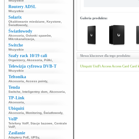
Wszystkie
Routery ADSL
Wszystkie
Solarix
Galeria produktu:
Okablowanie miedziane
,
Keystone
,
Światłowody
,
Światłowody
Akcesoria
,
Osłonki spawów
,
Mikrokanalizacja
,
Switche
Wszystkie
Szafy rack 10/19 cali
Słowa kluczowe dla tego produktu:
Organizery
,
Akcesoria
,
Półki
,
Telewizja cyfrowa DVB-T
Ubiquiti
UniFi
Access
Access Card
Card
Wszystkie
Teltonika
Akcesoria
,
Access pointy
,
Tenda
Switche
,
Inteligentny dom
,
Akcesoria
,
TP-Link
Akcesoria
,
Ubiquiti
Akcesoria
,
Monitoring
,
Światłowody
,
VoIP
Telefony VoIP
,
Stacje bazowe
,
Centrale
VoIP
,
Zasilanie
Adaptery PoE
,
UPSy
,