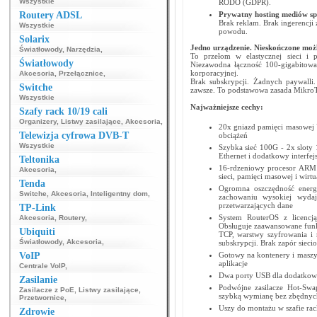
Wszystkie
RODO (GDPR).
Routery ADSL
Prywatny hosting mediów sp
Brak reklam. Brak ingerencji 
Wszystkie
powodu.
Solarix
Jedno urządzenie. Nieskończone możl
Światłowody
,
Narzędzia
,
To przełom w elastycznej sieci i 
Światłowody
Niezawodna łączność 100-gigabitow
korporacyjnej.
Akcesoria
,
Przełącznice
,
Brak subskrypcji. Żadnych paywalli.
Switche
zawsze. To podstawowa zasada MikroT
Wszystkie
Najważniejsze cechy:
Szafy rack 10/19 cali
Organizery
,
Listwy zasilające
,
Akcesoria
,
20x gniazd pamięci masowej 
Telewizja cyfrowa DVB-T
obciążeń
Wszystkie
Szybka sieć 100G - 2x sloty
Ethernet i dodatkowy interfej
Teltonika
16-rdzeniowy procesor ARM
Akcesoria
,
sieci, pamięci masowej i wirtua
Tenda
Ogromna oszczędność energi
Switche
,
Akcesoria
,
Inteligentny dom
,
zachowaniu wysokiej wydaj
przetwarzających dane
TP-Link
System RouterOS z licencją
Akcesoria
,
Routery
,
Obsługuje zaawansowane fun
Ubiquiti
TCP, warstwy szyfrowania i 
Światłowody
,
Akcesoria
,
subskrypcji. Brak zapór siec
VoIP
Gotowy na kontenery i maszyn
aplikacje
Centrale VoIP
,
Dwa porty USB dla dodatkowy
Zasilanie
Podwójne zasilacze Hot-Swa
Zasilacze z PoE
,
Listwy zasilające
,
szybką wymianę bez zbędnych
Przetwornice
,
Uszy do montażu w szafie rac
Zdrowie