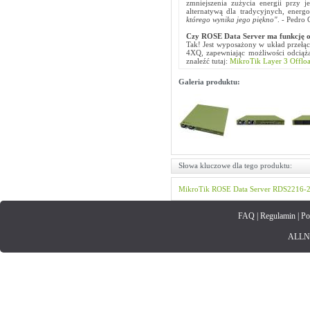
zmniejszenia zużycia energii przy
alternatywą dla tradycyjnych, ener
którego wynika jego piękno"
. - Pedro 
Czy R
OSE Data Server
ma funkcję 
Tak! Jest wyposażony w układ przeł
4XQ, zapewniając możliwości odciąż
znaleźć tutaj:
MikroTik Layer 3 Offlo
Galeria produktu:
Słowa kluczowe dla tego produktu:
MikroTik
ROSE
Data Server
RDS2216-
FAQ
|
Regulamin
|
Po
ALLNET