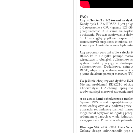
FAQ:
Czy PCIe Gen3 z 1-2 torami na dysk 
Każdy dysk U.2 w RDS2216 jest połącz
3.0 połączenie z CPU (łącznie 128 Gb
przepustowość PCIe stanie się wąsk
obciążenia. Podczas zapisywania du
50 Gb/s ciągłej prędkości zapisu. 
teoretycznych prędkości interfejsu z
klasy dyski Gen4 nie zawsze będą mia
Czy procesor poradzi sobie z siecią
RDS2216 to nie tylko pamięć masowa 
wirtualizacji i obciążeń obliczeniow
system został precyzyjnie dostro
obliczeniowych. Dodatkowo, najnows
ROSE, ulepszoną wielowątkowość i le
płynne działanie pamięci masowej NVMe
Co jeśli nie chcę używać dysków U.
Nie ma problemu! RDS2216 obsługuj
Chociaż dyski U.2 oferują lepszą trw
typów pamięci masowej zapewnia możl
A co z zasadami pojedynczego punkt
System RDS został zaprojektowany
możliwością wymiany podczas pracy z
poprawia redundancję pamięci masow
mogą nadal wpływać na ogólną pracę.
redundancję danych w wielu jednostk
awaryjne sieci. Ponadto wiele jednos
Dlaczego MikroTik ROSE Data Server
Zielony design odzwierciedla jego