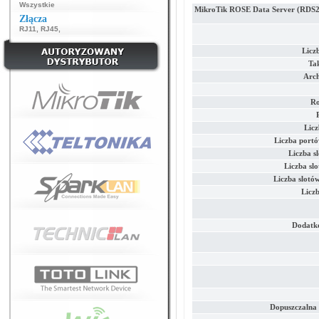
Wszystkie
MikroTik ROSE Data Server (RDS
Złącza
RJ11
,
RJ45
,
Licz
Ta
Arch
Ro
Lic
Liczba portó
Liczba s
Liczba sl
Liczba slot
Licz
Dodatko
Dopuszczalna