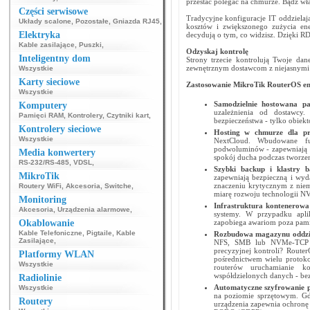
przestać polegać na chmurze. Bądź wła
Części serwisowe
Tradycyjne konfiguracje IT oddzielaj
Układy scalone
,
Pozostałe
,
Gniazda RJ45
,
kosztów i zwiększonego zużycia en
Elektryka
decydują o tym, co widzisz. Dzięki R
Kable zasilające
,
Puszki
,
Odzyskaj kontrolę
Inteligentny dom
Strony trzecie kontrolują Twoje dan
zewnętrznym dostawcom z niejasnymi 
Wszystkie
Karty sieciowe
Zastosowanie MikroTik RouterOS ent
Wszystkie
Samodzielnie hostowana 
Komputery
uzależnienia od dostawcy
Pamięci RAM
,
Kontrolery
,
Czytniki kart
,
bezpieczeństwa - tylko obiek
Kontrolery sieciowe
Hosting w chmurze dla pr
Wszystkie
NextCloud. Wbudowane fu
podwoluminów - zapewniają 
Media konwertery
spokój ducha podczas tworze
RS-232/RS-485
,
VDSL
,
Szybki backup i klastry 
MikroTik
zapewniają bezpieczną i wy
znaczeniu krytycznym z niem
Routery WiFi
,
Akcesoria
,
Switche
,
miarę rozwoju technologii N
Monitoring
Infrastruktura kontenerow
Akcesoria
,
Urządzenia alarmowe
,
systemy. W przypadku apli
Okablowanie
zapobiega awariom poza pami
Kable Telefoniczne
,
Pigtaile
,
Kable
Rozbudowa magazynu oddz
Zasilające
,
NFS, SMB lub NVMe-TCP - 
precyzyjnej kontroli? Route
Platformy WLAN
pośrednictwem wielu protok
Wszystkie
routerów uruchamianie k
współdzielonych danych - bez
Radiolinie
Automatyczne szyfrowanie 
Wszystkie
na poziomie sprzętowym. Gd
Routery
urządzenia zapewnia ochron