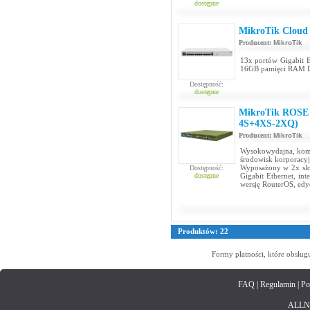
dostępne
MikroTik Cloud
Producent:
MikroTik
13x portów Gigabit E
16GB pamięci RAM D
Dostępność:
dostępne
MikroTik ROSE 
4S+4XS-2XQ)
Producent:
MikroTik
Wysokowydajna, komp
środowisk korporacy
Wyposażony w 2x slo
Dostępność:
dostępne
Gigabit Ethernet, in
wersję RouterOS, edy
Produktów: 22
Formy płatności, które obsług
FAQ
|
Regulamin
|
Po
ALLNET