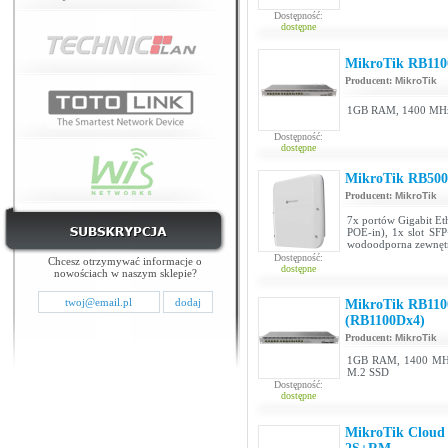
Dostępność:
dostępne
MikroTik RB110
Producent:
MikroTik
1GB RAM, 1400 MHz 
Dostępność:
dostępne
MikroTik RB50
Producent:
MikroTik
7x portów Gigabit Eth
POE-in), 1x slot SF
wodoodporna zewnęt
Dostępność:
Chcesz otrzymywać informacje o
dostępne
nowościach w naszym sklepie?
MikroTik RB110
(RB1100Dx4)
Producent:
MikroTik
1GB RAM, 1400 MHz
M.2 SSD
Dostępność:
dostępne
MikroTik Cloud