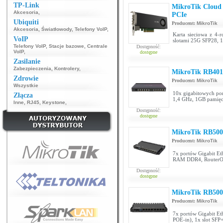
TP-Link
MikroTik Cloud
Akcesoria
,
PCIe
Ubiquiti
Producent:
MikroTik
Akcesoria
,
Światłowody
,
Telefony VoIP
,
Karta sieciowa z 4
VoIP
slotami 25G SFP28, 1
Telefony VoIP
,
Stacje bazowe
,
Centrale
Dostępność:
VoIP
,
dostępne
Zasilanie
Zabezpieczenia
,
Kontrolery
,
MikroTik RB40
Zdrowie
Producent:
MikroTik
Wszystkie
10x gigabitowych por
Złącza
1,4 GHz, 1GB pamię
Inne
,
RJ45
,
Keystone
,
Dostępność:
dostępne
MikroTik RB50
Producent:
MikroTik
7x portów Gigabit Eth
RAM DDR4, RouterOS
Dostępność:
dostępne
MikroTik RB50
Producent:
MikroTik
7x portów Gigabit Eth
POE-in), 1x slot SFP