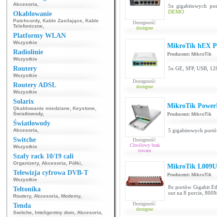
Akcesoria
,
5x gigabitowych po
DEMO
Okablowanie
Patchcordy
,
Kable Zasilające
,
Kable
Dostępność:
Telefoniczne
,
dostępne
Platformy WLAN
Wszystkie
MikroTik hEX 
Radiolinie
Producent:
MikroTik
Wszystkie
Routery
5x GE, SFP, USB, 12
Wszystkie
Dostępność:
Routery ADSL
dostępne
Wszystkie
Solarix
MikroTik Power
Okablowanie miedziane
,
Keystone
,
Światłowody
,
Producent:
MikroTik
Światłowody
Akcesoria
,
5 gigabitowych port
Switche
Dostępność:
Chwilowy brak
Wszystkie
towaru
Szafy rack 10/19 cali
Organizery
,
Akcesoria
,
Półki
,
MikroTik L009
Telewizja cyfrowa DVB-T
Producent:
MikroTik
Wszystkie
8x portów Gigabit Et
Teltonika
out na 8 porcie, 8
Routery
,
Akcesoria
,
Modemy
,
Dostępność:
Tenda
dostępne
Switche
,
Inteligentny dom
,
Akcesoria
,