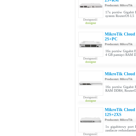
2S+RM
Producent:
MikroTik
17x portów Gigabit 
system RouterOS L5
Dostępność:
dostępne
MikroTik Cloud
2S+PC
Producent:
MikroTik
16x portów Gigabit E
4 GB pamięci RAM DD
Dostępność:
dostępne
MikroTik Cloud
Producent:
MikroTik
16x portów Gigabit E
RAM DDR4, RouterOS
Dostępność:
dostępne
MikroTik Cloud
12S+2XS
Producent:
MikroTik
1x gigabitowy port 
zasilacze redundant
Dostępność: