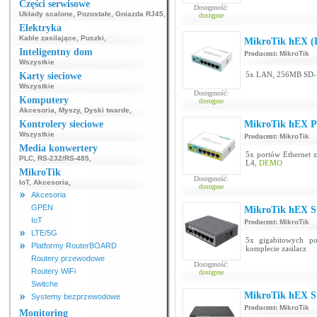
Części serwisowe
Dostępność:
Układy scalone
,
Pozostałe
,
Gniazda RJ45
,
dostępne
Elektryka
Kable zasilające
,
Puszki
,
MikroTik hEX (
Inteligentny dom
Producent:
MikroTik
Wszystkie
5x LAN, 256MB SD-R
Karty sieciowe
Wszystkie
Dostępność:
Komputery
dostępne
Akcesoria
,
Myszy
,
Dyski twarde
,
Kontrolery sieciowe
MikroTik hEX P
Wszystkie
Producent:
MikroTik
Media konwertery
5x portów Ethernet
PLC
,
RS-232/RS-485
,
L4,
DEMO
MikroTik
Dostępność:
IoT
,
Akcesoria
,
dostępne
Akcesoria
GPEN
MikroTik hEX S
IoT
Producent:
MikroTik
LTE/5G
5x gigabitowych p
Platformy RouterBOARD
komplecie zasilacz
Routery przewodowe
Dostępność:
Routery WiFi
dostępne
Switche
MikroTik hEX S
Systemy bezprzewodowe
Producent:
MikroTik
Monitoring