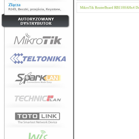
Złącza
MikroTik
RouterBoard
RB1100AHx4 Dud
RJ45
,
Beczki, przejścia
,
Keystone
,