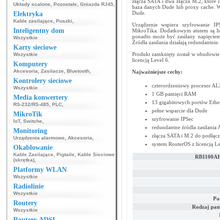
złącza SATA i dwa złącza M.2, które 
Układy scalone
,
Pozostałe
,
Gniazda RJ45
,
baza danych Dude lub proxy cache. W
Dude.
Elektryka
Kable zasilające
,
Puszki
,
Urządzenie wspiera szyfrowanie IPS
Inteligentny dom
MikroTika. Dodatkowym atutem są li
ponadto może być zasilany napięcie
Wszystkie
Źródła zasilania działają redundantnie.
Karty sieciowe
Produkt zamknięty został w obudowie
Wszystkie
licencją Level 6.
Komputery
Akcesoria
,
Zasilacze
,
Bluetooth
,
Najważniejsze cechy:
Kontrolery sieciowe
czterordzeniowy procesor AL
Wszystkie
1 GB pamięci RAM
Media konwertery
13 gigabitowych portów Ethe
RS-232/RS-485
,
PLC
,
pełne wsparcie dla Dude
MikroTik
szyfrowanie IPSec
IoT
,
Switche
,
redundantne źródła zasilania 
Monitoring
złącza SATA i M.2 do podłącz
Urządzenia alarmowe
,
Akcesoria
,
system RouterOS z licencją Le
Okablowanie
Kable Zasilające
,
Pigtaile
,
Kable Sieciowe
RB1100AH
(skrętka)
,
Platformy WLAN
Wszystkie
Radiolinie
Wszystkie
Pa
Routery
Rodzaj pam
Wszystkie
Routery ADSL