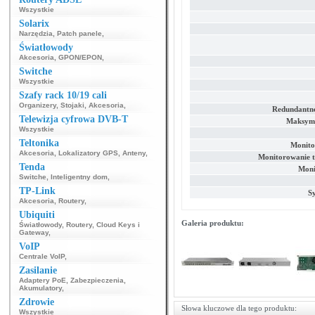
Wszystkie
Solarix
Narzędzia
,
Patch panele
,
Światłowody
Akcesoria
,
GPON/EPON
,
Switche
Wszystkie
Szafy rack 10/19 cali
Organizery
,
Stojaki
,
Akcesoria
,
Redundantne 
Telewizja cyfrowa DVB-T
Maksyma
Wszystkie
Teltonika
Monito
Akcesoria
,
Lokalizatory GPS
,
Anteny
,
Monitorowanie 
Tenda
Moni
Switche
,
Inteligentny dom
,
TP-Link
S
Akcesoria
,
Routery
,
Ubiquiti
Galeria produktu:
Światłowody
,
Routery
,
Cloud Keys i
Gateway
,
VoIP
Centrale VoIP
,
Zasilanie
Adaptery PoE
,
Zabezpieczenia
,
Akumulatory
,
Zdrowie
Słowa kluczowe dla tego produktu:
Wszystkie