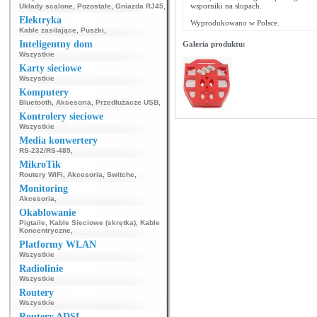
wsporniki na słupach.
Układy scalone
,
Pozostałe
,
Gniazda RJ45
,
Elektryka
Wyprodukowano w Polsce.
Kable zasilające
,
Puszki
,
Inteligentny dom
Galeria produktu:
Wszystkie
Karty sieciowe
Wszystkie
Komputery
Bluetooth
,
Akcesoria
,
Przedłużacze USB
,
Kontrolery sieciowe
Wszystkie
Media konwertery
RS-232/RS-485
,
MikroTik
Routery WiFi
,
Akcesoria
,
Switche
,
Monitoring
Akcesoria
,
Okablowanie
Pigtaile
,
Kable Sieciowe (skrętka)
,
Kable
Koncentryczne
,
Platformy WLAN
Wszystkie
Radiolinie
Wszystkie
Routery
Wszystkie
Routery ADSL