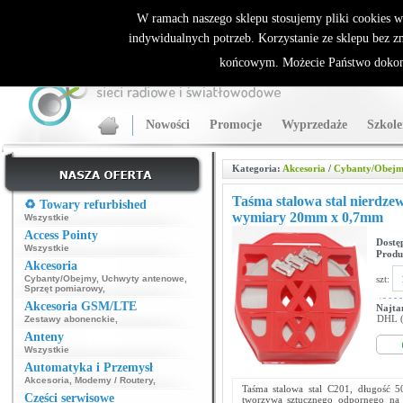
ALLNET.PL Sieci bezprzewodowe - generalny dystrybutor Sparklan
W ramach naszego sklepu stosujemy pliki cookies 
indywidualnych potrzeb. Korzystanie ze sklepu bez z
końcowym. Możecie Państwo dokona
Nowości
Promocje
Wyprzedaże
Szkole
Kategoria:
Akcesoria
/
Cybanty/Obej
Taśma stalowa stal nierdze
♻️ Towary refurbished
wymiary 20mm x 0,7mm
Wszystkie
Access Pointy
Dostę
Wszystkie
Produ
Akcesoria
szt:
Cybanty/Obejmy
,
Uchwyty antenowe
,
Sprzęt pomiarowy
,
Akcesoria GSM/LTE
Najta
DHL (p
Zestawy abonenckie
,
Anteny
Wszystkie
Automatyka i Przemysł
Akcesoria
,
Modemy / Routery
,
Taśma stalowa stal C201, długoś
Części serwisowe
tworzywa sztucznego odpornego na 