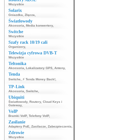
Wszystkie
Solarix
Gniazdka
,
Złącza
,
Światłowody
Akcesoria
,
Media konwertery
,
Switche
Wszystkie
Szafy rack 10/19 cali
Organizery
,
Telewizja cyfrowa DVB-T
Wszystkie
Teltonika
Akcesoria
,
Lokalizatory GPS
,
Anteny
,
Tenda
Switche
,
⚡ Tenda Money Back!
,
TP-Link
Akcesoria
,
Switche
,
Ubiquiti
Światłowody
,
Routery
,
Cloud Keys i
Gateway
,
VoIP
Bramki VoIP
,
Telefony VoIP
,
Zasilanie
Adaptery PoE
,
Zasilacze
,
Zabezpieczenia
,
Zdrowie
Wszystkie