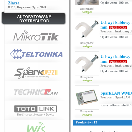
Złącza
Opakowanie 100 szt.
RJ45
,
Keystone
,
Typu SMA
,
Dostępność:
dostępne
Uchwyt kablowy 
mm
PROMOCJA
Producent:
brak danyc
Opakowanie 100 szt.
Dostępność:
dostępne
Uchwyt kablowy 
mm
PROMOCJA
Producent:
brak danyc
Opakowanie 100 szt.
Dostępność:
dostępne
SparkLAN WMI
Producent:
SparkLAN
Karta radiowa miniPCI
Dostępność:
dostępne
Produktów: 13