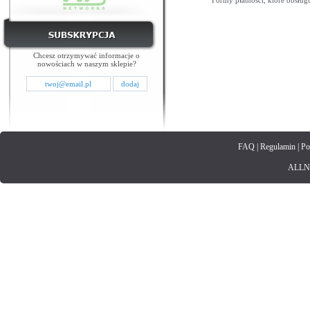
Formy płatności, które obsług
Chcesz otrzymywać informacje o
nowościach w naszym sklepie?
FAQ
|
Regulamin
|
Po
ALLNET