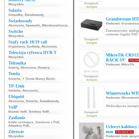
Dostępność:
Wszystkie
dostępne
Solarix
Gniazdka
,
Światłowody
,
Grandstream HT
Światłowody
Producent:
Grandstre
Akcesoria
,
Spawarki
,
Mikrokanalizacja
,
Zaawansowany analogo
Switche
routerem Gigabit NAT
Wszystkie
Dostępność:
Szafy rack 10/19 cali
dostępne
Organizery
,
Szuflady
,
Akcesoria
,
Telewizja cyfrowa DVB-T
MikroTik CRS12
Wszystkie
RACK 19"
PROM
Teltonika
Producent:
MikroTik
Anteny
,
Akcesoria
,
Routery
,
Tenda
Dostępność:
Switche
,
⚡ Tenda Money Back!
,
dostępne
TP-Link
Switche
,
Akcesoria
,
Wisnetworks WI
Ubiquiti
Producent:
Wisnetwor
Akcesoria
,
Switche
,
Światłowody
,
Wodoodporna zewnętrz
VoIP
Bramki VoIP
,
Telefony VoIP
,
Dostępność:
dostępne
Zasilanie
Kable zasilające
,
Zasilacze z PoE
,
Adaptery PoE
,
Uchwyt kablowy K
Zdrowie
mm
PROMOCJA
Wszystkie
Producent:
brak danyc