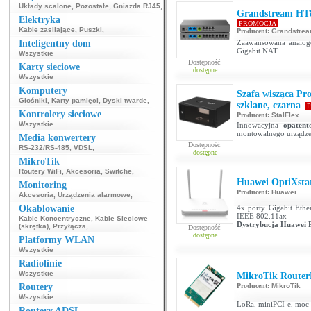
Układy scalone
,
Pozostałe
,
Gniazda RJ45
,
Grandstream HT
Elektryka
PROMOCJA
Kable zasilające
,
Puszki
,
Producent:
Grandstre
Inteligentny dom
Zaawansowana analog
Gigabit NAT
Wszystkie
Dostępność:
Karty sieciowe
dostępne
Wszystkie
Komputery
Szafa wisząca Pr
Głośniki
,
Karty pamięci
,
Dyski twarde
,
szklane, czarna
P
Kontrolery sieciowe
Producent:
StalFlex
Wszystkie
Innowacyjna
opaten
montowalnego urządze
Media konwertery
Dostępność:
RS-232/RS-485
,
VDSL
,
dostępne
MikroTik
Routery WiFi
,
Akcesoria
,
Switche
,
Huawei OptiXst
Monitoring
Producent:
Huawei
Akcesoria
,
Urządzenia alarmowe
,
Okablowanie
4x porty Gigabit Ethe
IEEE 802.11ax
Kable Koncentryczne
,
Kable Sieciowe
Dystrybucja Huawei 
(skrętka)
,
Przyłącza
,
Dostępność:
dostępne
Platformy WLAN
Wszystkie
Radiolinie
Wszystkie
MikroTik Router
Routery
Producent:
MikroTik
Wszystkie
LoRa, miniPCI-e, moc 
Routery ADSL