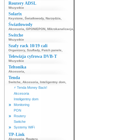
Routery ADSL
Wszystkie
Solarix
Keystone
,
Światłowody
,
Narzędzia
,
Światłowody
Akcesoria
,
GPON/EPON
,
Mikrokanalizacja
,
Switche
Wszystkie
Szafy rack 10/19 cali
Organizery
,
Szuflady
,
Patch panele
,
Telewizja cyfrowa DVB-T
Wszystkie
Teltonika
Akcesoria
,
Tenda
Switche
,
Akcesoria
,
Inteligentny dom
,
⚡ Tenda Money Back!
Akcesoria
Inteligentny dom
Monitoring
PON
Routery
Switche
Systemy WiFi
TP-Link
Akcesoria
,
Routery
,