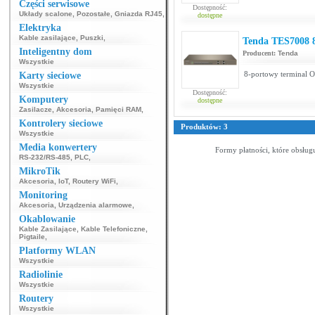
Części serwisowe
Dostępność:
Układy scalone
,
Pozostałe
,
Gniazda RJ45
,
dostępne
Elektryka
Kable zasilające
,
Puszki
,
Tenda TES7008 
Inteligentny dom
Producent:
Tenda
Wszystkie
8-portowy terminal
Karty sieciowe
Wszystkie
Dostępność:
Komputery
dostępne
Zasilacze
,
Akcesoria
,
Pamięci RAM
,
Kontrolery sieciowe
Produktów: 3
Wszystkie
Media konwertery
Formy płatności, które obsług
RS-232/RS-485
,
PLC
,
MikroTik
Akcesoria
,
IoT
,
Routery WiFi
,
Monitoring
Akcesoria
,
Urządzenia alarmowe
,
Okablowanie
Kable Zasilające
,
Kable Telefoniczne
,
Pigtaile
,
Platformy WLAN
Wszystkie
Radiolinie
Wszystkie
Routery
Wszystkie