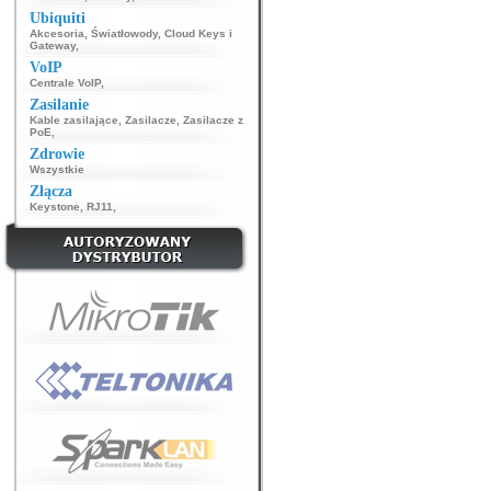
Ubiquiti
Akcesoria
,
Światłowody
,
Cloud Keys i
Gateway
,
VoIP
Centrale VoIP
,
Zasilanie
Kable zasilające
,
Zasilacze
,
Zasilacze z
PoE
,
Zdrowie
Wszystkie
Złącza
Keystone
,
RJ11
,