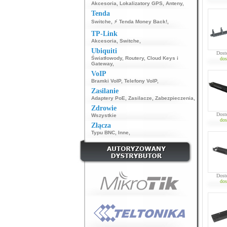
Akcesoria
,
Lokalizatory GPS
,
Anteny
,
Tenda
Switche
,
⚡ Tenda Money Back!
,
TP-Link
Akcesoria
,
Switche
,
Ubiquiti
Dost
Światłowody
,
Routery
,
Cloud Keys i
dos
Gateway
,
VoIP
Bramki VoIP
,
Telefony VoIP
,
Zasilanie
Adaptery PoE
,
Zasilacze
,
Zabezpieczenia
,
Zdrowie
Dost
Wszystkie
dos
Złącza
Typu BNC
,
Inne
,
Dost
dos