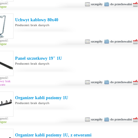
ępność:
szczegóły
do przechowalni
tępne
Uchwyt kablowy 80x40
Producent:
brak danych
ępność:
szczegóły
do przechowalni
tępne
Panel szczotkowy 19" 1U
Producent:
brak danych
ępność:
owy brak
szczegóły
do przechowalni
waru
Organizer kabli poziomy 1U
Producent:
brak danych
ępność:
szczegóły
do przechowalni
tępne
Organizer kabli poziomy 1U, z otworami