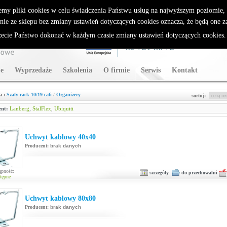
rybutor Sparklan
emy pliki cookies w celu świadczenia Państwu usług na najwyższym poziomie
nie ze sklepu bez zmiany ustawień dotyczących cookies oznacza, że będą one 
cie Państwo dokonać w każdym czasie zmiany ustawień dotyczących cookies
WSPARCIE TECHNICZNE
32 721 86 72
e
Wyprzedaże
Szkolenia
O firmie
Serwis
Kontakt
a :
Szafy rack 10/19 cali
/
Organizery
sortuj:
nt:
Lanberg
,
StalFlex
,
Ubiquiti
Uchwyt kablowy 40x40
Producent:
brak danych
ępność:
szczegóły
do przechowalni
tępne
Uchwyt kablowy 80x80
Producent:
brak danych