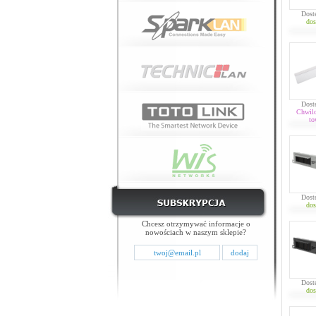
Dost
dos
Dost
Chwil
to
Dost
dos
Chcesz otrzymywać informacje o
nowościach w naszym sklepie?
Dost
dos