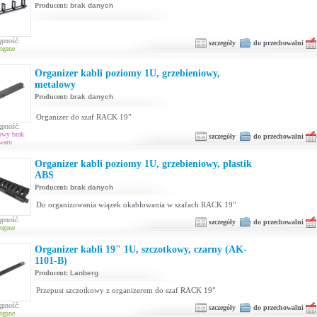
Producent:
brak danych
ępność:
szczegóły
do przechowalni
tępne
Organizer kabli poziomy 1U, grzebieniowy,
metalowy
Producent:
brak danych
Organizer do szaf RACK 19"
ępność:
owy brak
szczegóły
do przechowalni
waru
Organizer kabli poziomy 1U, grzebieniowy, plastik
ABS
Producent:
brak danych
Do organizowania wiązek okablowania w szafach RACK 19"
ępność:
szczegóły
do przechowalni
tępne
Organizer kabli 19" 1U, szczotkowy, czarny (AK-
1101-B)
Producent:
Lanberg
Przepust szczotkowy z organizerem do szaf RACK 19"
ępność:
szczegóły
do przechowalni
tępne