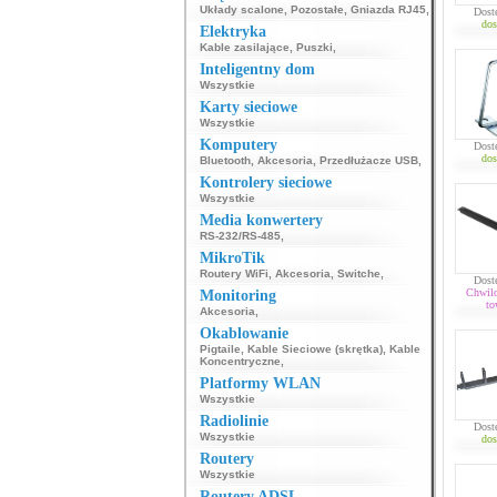
Układy scalone
,
Pozostałe
,
Gniazda RJ45
,
Dost
dos
Elektryka
Kable zasilające
,
Puszki
,
Inteligentny dom
Wszystkie
Karty sieciowe
Wszystkie
Komputery
Dost
dos
Bluetooth
,
Akcesoria
,
Przedłużacze USB
,
Kontrolery sieciowe
Wszystkie
Media konwertery
RS-232/RS-485
,
MikroTik
Routery WiFi
,
Akcesoria
,
Switche
,
Dost
Chwil
Monitoring
to
Akcesoria
,
Okablowanie
Pigtaile
,
Kable Sieciowe (skrętka)
,
Kable
Koncentryczne
,
Platformy WLAN
Wszystkie
Radiolinie
Dost
Wszystkie
dos
Routery
Wszystkie
Routery ADSL