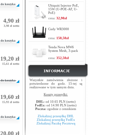
do koszyka
Ubiquiti Injector PoE,
15W (U-POE-AF, U-
PoE)
cena:
32,90zł
4,90 zł
3,98 zł netto
Cudy WR3000
cena:
150,50zł
do koszyka
Tenda Nova MW6
System Mesh, 3-pack
19,20 zł
cena:
352,50zł
15,61 zł netto
Wszystkie zamówienia złożone i
do koszyka
potwierdzone do godz. 15-tej są
realizowane w tym samym dniu.
Koszty przesyłki:
19,60 zł
DHL:
od 10.65 PLN (netto)
15,93 zł netto
FedEx:
od 14.90 PLN (netto)
Poczta:
zgodnie z cennikiem
Zlokalizuj przesyłkę DHL
do koszyka
Zlokalizuj przesyłkę FedEx
Zlokalizuj Paczkę Pocztową
20,00 zł