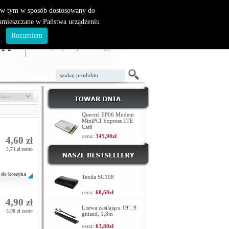
, w tym w sposób dostosowany do
zamieszczane w Państwa urządzeniu
ZAŁÓŻ KONTO
LOGOWANIE
.
Rozumiem
TWÓJ KOSZYK
W koszyku jest 0 produktów(y)
Quectel EP06 Modem
MiniPCI Express LTE
Cat6
cena:
345,90zł
4,60 zł
3,74 zł netto
do koszyka
Tenda SG108
cena:
60,60zł
4,90 zł
Listwa zasilająca 19", 9
3,98 zł netto
gniazd, 1,8m
cena:
63,80zł