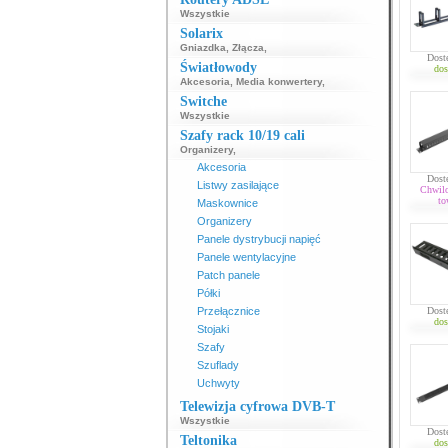
Wszystkie
Solarix
Gniazdka
,
Złącza
,
Dost
Światłowody
dos
Akcesoria
,
Media konwertery
,
Switche
Wszystkie
Szafy rack 10/19 cali
Organizery
,
Akcesoria
Dost
Listwy zasilające
Chwil
to
Maskownice
Organizery
Panele dystrybucji napięć
Panele wentylacyjne
Patch panele
Półki
Przełącznice
Dost
dos
Stojaki
Szafy
Szuflady
Uchwyty
Telewizja cyfrowa DVB-T
Wszystkie
Dost
Teltonika
dos