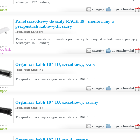
wiszących 19" Lanberg
ępność:
szczegóły
do przechowalni
tępne
Panel szczotkowy do szafy RACK 19" montowany w
przepustach kablowych, szary
Producent:
Lanberg
Panel szczotkowy do sufitowych i podłogowych przepustów kablowych pasujący t
wiszących 19" Lanberg
ępność:
owy brak
szczegóły
do przechowalni
waru
Organizer kabli 10" 1U, szczotkowy, szary
Producent:
StalFlex
Przepust szczotkowy z organizerem do szaf RACK 19"
ępność:
szczegóły
do przechowalni
tępne
Organizer kabli 10" 1U, szczotkowy, czarny
Producent:
StalFlex
Przepust szczotkowy z organizerem do szaf RACK 19"
ępność:
szczegóły
do przechowalni
tępne