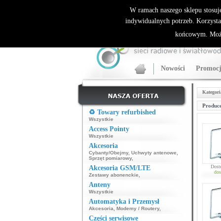
ALLNET.PL Sieci bezprzewodowe - generalny dyst
W ramach naszego sklepu stosuj
indywidualnych potrzeb. Korzysta
końcowym. Może
Nowości
Promocj
Kategori
Produce
♻️ Towary refurbished
Wszystkie
Access Pointy
Wszystkie
Akcesoria
Cybanty/Obejmy
,
Uchwyty antenowe
,
Sprzęt pomiarowy
,
Dost
Akcesoria GSM/LTE
dos
Zestawy abonenckie
,
Anteny
Wszystkie
Automatyka i Przemysł
Akcesoria
,
Modemy / Routery
,
Części serwisowe