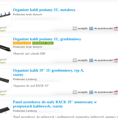
Organizer kabli poziomy 1U, metalowy
Producent:
brak danych
ępność:
szczegóły
do przechowalni
tępne
Organizer kabli poziomy 1U, grzebieniowy
BESTSELLER
PRODUKT DNIA
Producent:
brak danych
Materiał: stal i plastik ABS
ępność:
szczegóły
do przechowalni
tępne
Organizer kabli 19" 1U grzebieniowy, typ A,
czarny
Producent:
Lanberg
Organizer do szaf RACK 19"
ępność:
szczegóły
do przechowalni
tępne
Panel szczotkowy do szafy RACK 19" montowany w
przepustach kablowych, czarny
Producent:
Lanberg
Panel szczotkowy do sufitowych i podłogowych przepustów kablowych pasujący t