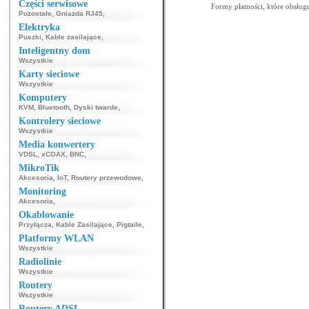
Części serwisowe
Formy płatności, które obsług
Pozostałe
,
Gniazda RJ45
,
Elektryka
Puszki
,
Kable zasilające
,
Inteligentny dom
Wszystkie
Karty sieciowe
Wszystkie
Komputery
KVM
,
Bluetooth
,
Dyski twarde
,
Kontrolery sieciowe
Wszystkie
Media konwertery
VDSL
,
xCOAX
,
BNC
,
MikroTik
Akcesoria
,
IoT
,
Routery przewodowe
,
Monitoring
Akcesoria
,
Okablowanie
Przyłącza
,
Kable Zasilające
,
Pigtaile
,
Platformy WLAN
Wszystkie
Radiolinie
Wszystkie
Routery
Wszystkie
Routery ADSL