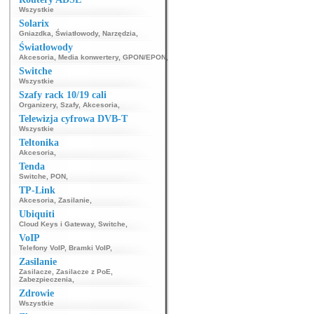
Wszystkie
Solarix
Gniazdka
,
Światłowody
,
Narzędzia
,
Światłowody
Akcesoria
,
Media konwertery
,
GPON/EPON
,
Switche
Wszystkie
Szafy rack 10/19 cali
Organizery
,
Szafy
,
Akcesoria
,
Telewizja cyfrowa DVB-T
Wszystkie
Teltonika
Akcesoria
,
Tenda
Switche
,
PON
,
TP-Link
Akcesoria
,
Zasilanie
,
Ubiquiti
Cloud Keys i Gateway
,
Switche
,
VoIP
Telefony VoIP
,
Bramki VoIP
,
Zasilanie
Zasilacze
,
Zasilacze z PoE
,
Zabezpieczenia
,
Zdrowie
Wszystkie