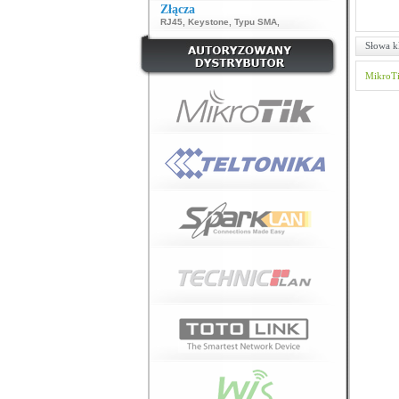
Złącza
RJ45
,
Keystone
,
Typu SMA
,
Słowa k
MikroT