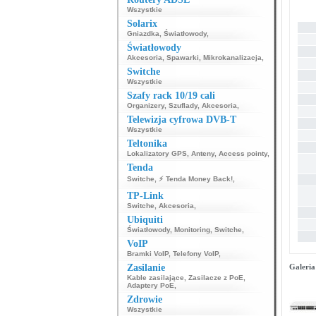
Wszystkie
Solarix
Gniazdka
,
Światłowody
,
Światłowody
Akcesoria
,
Spawarki
,
Mikrokanalizacja
,
Switche
Wszystkie
Szafy rack 10/19 cali
Organizery
,
Szuflady
,
Akcesoria
,
Telewizja cyfrowa DVB-T
Wszystkie
Teltonika
Lokalizatory GPS
,
Anteny
,
Access pointy
,
Tenda
Switche
,
⚡ Tenda Money Back!
,
TP-Link
Switche
,
Akcesoria
,
Ubiquiti
Światłowody
,
Monitoring
,
Switche
,
VoIP
Bramki VoIP
,
Telefony VoIP
,
Zasilanie
Galeria
Kable zasilające
,
Zasilacze z PoE
,
Adaptery PoE
,
Zdrowie
Wszystkie