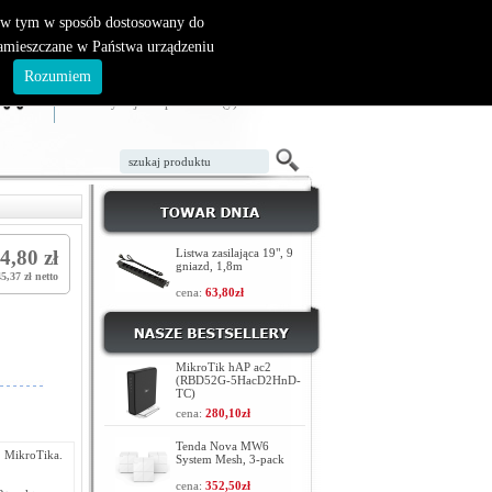
, w tym w sposób dostosowany do
zamieszczane w Państwa urządzeniu
ZAŁÓŻ KONTO
LOGOWANIE
.
Rozumiem
TWÓJ KOSZYK
W koszyku jest 0 produktów(y)
4,80 zł
Listwa zasilająca 19", 9
gniazd, 1,8m
5,37 zł netto
cena:
63,80zł
MikroTik hAP ac2
(RBD52G-5HacD2HnD-
TC)
cena:
280,10zł
Tenda Nova MW6
 MikroTika.
System Mesh, 3-pack
cena:
352,50zł