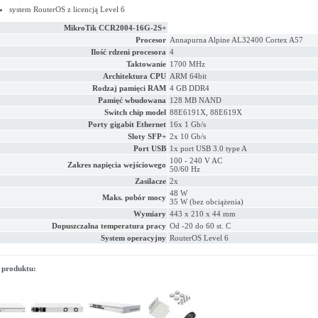
system RouterOS z licencją Level 6
MikroTik CCR2004-16G-2S+
Procesor
Annapurna Alpine AL32400 Cortex A57
Ilość rdzeni procesora
4
Taktowanie
1700 MHz
Architektura CPU
ARM 64bit
Rodzaj pamięci RAM
4 GB DDR4
Pamięć wbudowana
128 MB NAND
Switch chip model
88E6191X, 88E619X
Porty gigabit Ethernet
16x 1 Gb/s
Sloty SFP+
2x 10 Gb/s
Port USB
1x port USB 3.0 type A
100 - 240 V AC
Zakres napięcia wejściowego
50/60 Hz
Zasilacze
2x
48 W
Maks. pobór mocy
35 W (bez obciążenia)
Wymiary
443 x 210 x 44 mm
Dopuszczalna temperatura pracy
Od -20 do 60 st. C
System operacyjny
RouterOS Level 6
 produktu: