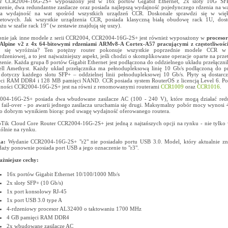
er CCR2004-16G-2S+ wyposażony jest w 16x portów Gigabit Ethernet, 2x sloty 10G SF
zenie, dwa redundantne zasilacze oraz posiada najlepszą wydajność pojedynczego rdzenia na wat
na wydajność na wat spośród wszystkich urządzeń CCR. Doskonale sprawdzi się w więks
netowych. Jak wszystkie urządzenia CCR, posiada klasyczną białą obudowę rack 1U, dos
żu w szafie rack 19" (w zestawie znajdują się uszy).
nie jak inne modele z serii CCR2004, CCR2004-16G-2S+ jest również wyposażony w
proceso
Alpine v2 z 4x 64-bitowymi rdzeniami ARMv8-A Cortex-A57 pracującymi z częstotliwoś
 się wyróżnia? Ten potężny router pokonuje wszystkie poprzednie modele CCR w 
rdzeniowej, a to jest najważniejszy aspekt, jeśli chodzi o skomplikowane operacje oparte na prz
zenie. Każda grupa 8 portów Gigabit Ethernet jest podłączona do oddzielnego układu przełączn
ll Amethyst. Każdy układ przełącznika ma pełnodupleksową linię 10 Gb/s podłączoną do p
dotyczy każdego slotu SFP+ – oddzielnej linii pełnodupleksowej 10 Gb/s. Płyty są dostar
ci RAM DDR4 i 128 MB pamięci NAND. CCR posiada system RouterOS z licencją Level 6. P
ności CCR2004-16G-2S+ jest na równi z renomowanymi routerami
CCR1009
oraz
CCR1016
.
04-16G-2S+ posiada dwa wbudowane zasilacze AC (100 - 240 V), które mogą działać red
e fail-over - po awarii jednego zasilacza uruchamia się drugi. Maksymalny pobór mocy wynosi 4
o dobrym wynikiem biorąc pod uwagę wydajność oferowanego routera.
Tik Cloud Core Router CCR2004-16G-2S+ jest jedną z najtańszych opcji na rynku - nie tylko 
gólnie na rynku.
a:
Wydanie CCR2004-16G-2S+ "r2" nie posiadało portu USB 3.0. Model, który aktualnie zna
daży ponownie posiada port USB a jego oznaczenie to "r3".
żniejsze cechy:
16x portów Gigabit Ethernet 10/100/1000 Mb/s
2x sloty SFP+ (10 Gb/s)
1x port konsolowy RJ-45
1x port USB 3.0 type A
4-rdzeniowy procesor AL32400 o taktowaniu 1700 MHz
4 GB pamięci RAM DDR4
2x wbudowane zasilacze AC