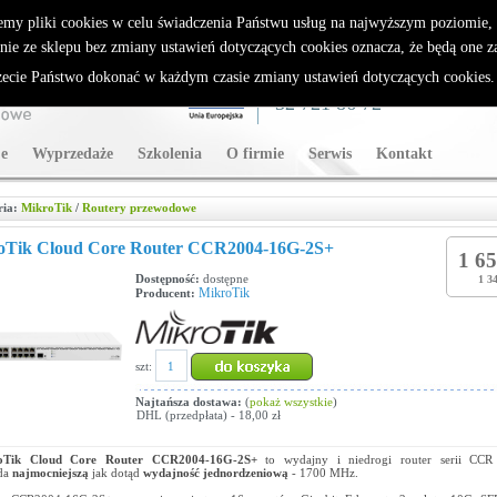
rybutor Sparklan
emy pliki cookies w celu świadczenia Państwu usług na najwyższym poziomie
nie ze sklepu bez zmiany ustawień dotyczących cookies oznacza, że będą one 
cie Państwo dokonać w każdym czasie zmiany ustawień dotyczących cookies
WSPARCIE TECHNICZNE
32 721 86 72
e
Wyprzedaże
Szkolenia
O firmie
Serwis
Kontakt
ria:
MikroTik
/
Routery przewodowe
oTik Cloud Core Router CCR2004-16G-2S+
1 65
Dostępność:
dostępne
1 34
MikroTik
Producent:
szt:
Najtańsza dostawa:
(
pokaż wszystkie
)
DHL (przedpłata) - 18,00 zł
oTik Cloud Core Router
CCR2004-16G-2S+
to wydajny i niedrogi router serii CCR
ada
najmocniejszą
jak dotąd
wydajność jednordzeniową
- 1700 MHz.