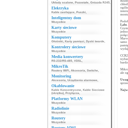
Rout
Układy scalone
,
Pozostałe
,
Gniazda RJ45
,
chłod
ogól
Elektryka
inter
Kable zasilające
,
Puszki
,
monta
Inteligentny dom
Podob
Wszystkie
Labs 
Karty sieciowe
Czym
jedno
Wszystkie
połąc
Komputery
Marve
Głośniki
,
Karty pamięci
,
Dyski twarde
,
samo 
pamię
Kontrolery sieciowe
wydaj
Wszystkie
CCR20
Media konwertery
trybi
RS-232/RS-485
,
VDSL
,
bardz
MikroTik
Mikro
Routery WiFi
,
Akcesoria
,
Switche
,
ale o
Monitoring
Uwag
Akcesoria
,
Urządzenia alarmowe
,
sprze
Okablowanie
Najwa
Kable Koncentryczne
,
Kable Sieciowe
(skrętka)
,
Przyłącza
,
Platformy WLAN
Wszystkie
Radiolinie
Wszystkie
Routery
Wszystkie
Routery ADSL