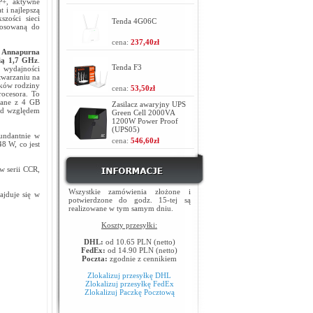
P+, aktywne
 i najlepszą
zości sieci
Tenda 4G06C
tosowaną do
cena:
237,40zł
r Annapurna
cią 1,7 GHz
.
Tenda F3
wydajności
etwarzaniu na
ików rodziny
cena:
53,50zł
rocesora. To
czane z 4 GB
Zasilacz awaryjny UPS
od względem
Green Cell 2000VA
1200W Power Proof
(UPS05)
undantnie w
cena:
546,60zł
8 W, co jest
w serii CCR,
Wszystkie zamówienia złożone i
jduje się w
potwierdzone do godz. 15-tej są
realizowane w tym samym dniu.
Koszty przesyłki:
DHL:
od 10.65 PLN (netto)
FedEx:
od 14.90 PLN (netto)
Poczta:
zgodnie z cennikiem
Zlokalizuj przesyłkę DHL
Zlokalizuj przesyłkę FedEx
Zlokalizuj Paczkę Pocztową