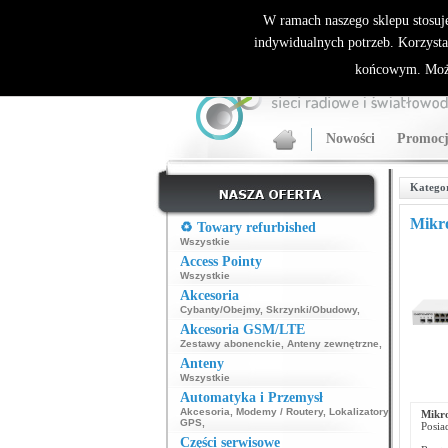
ALLNET.PL Sieci bezprzewodowe - generalny dyst
W ramach naszego sklepu stosuj
indywidualnych potrzeb. Korzysta
końcowym. Może
Nowości
Promocj
Katego
Mikr
♻️ Towary refurbished
Wszystkie
Access Pointy
Wszystkie
Akcesoria
Cybanty/Obejmy
,
Skrzynki/Obudowy
,
Akcesoria GSM/LTE
Zestawy abonenckie
,
Anteny zewnętrzne
,
Anteny
Wszystkie
Automatyka i Przemysł
Akcesoria
,
Modemy / Routery
,
Lokalizatory
Mikr
GPS
,
Posi
Części serwisowe