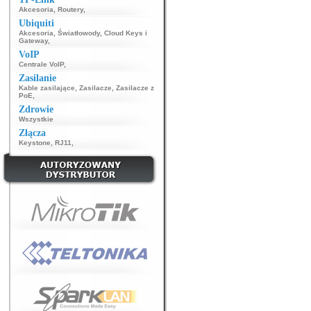
Akcesoria
,
Routery
,
Ubiquiti
Akcesoria
,
Światłowody
,
Cloud Keys i
Gateway
,
VoIP
Centrale VoIP
,
Zasilanie
Kable zasilające
,
Zasilacze
,
Zasilacze z
PoE
,
Zdrowie
Wszystkie
Złącza
Keystone
,
RJ11
,