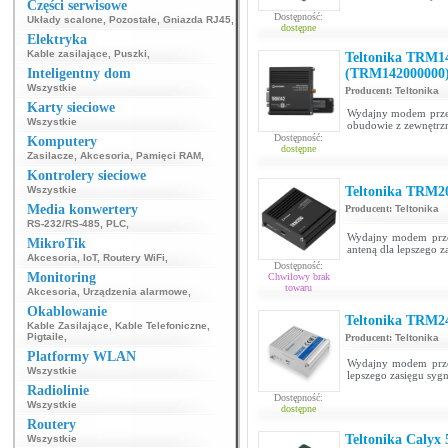
Części serwisowe
Dostępność:
Układy scalone
,
Pozostałe
,
Gniazda RJ45
,
dostępne
Elektryka
Kable zasilające
,
Puszki
,
Teltonika TRM
Inteligentny dom
(TRM142000000
Wszystkie
Producent:
Teltonika
Karty sieciowe
Wydajny modem przem
Wszystkie
obudowie z zewnętrzn
Dostępność:
Komputery
dostępne
Zasilacze
,
Akcesoria
,
Pamięci RAM
,
Kontrolery sieciowe
Wszystkie
Teltonika TRM
Media konwertery
Producent:
Teltonika
RS-232/RS-485
,
PLC
,
Wydajny modem prze
MikroTik
anteną dla lepszego z
Akcesoria
,
IoT
,
Routery WiFi
,
Dostępność:
Monitoring
Chwilowy brak
towaru
Akcesoria
,
Urządzenia alarmowe
,
Okablowanie
Teltonika TRM
Kable Zasilające
,
Kable Telefoniczne
,
Pigtaile
,
Producent:
Teltonika
Platformy WLAN
Wydajny modem prze
Wszystkie
lepszego zasięgu sygn
Radiolinie
Dostępność:
Wszystkie
dostępne
Routery
Teltonika Calyx
Wszystkie