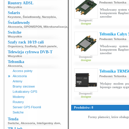
Routery ADSL
Producent:
Teltonika
Wszystkie
Wbudowany system w
Solarix
komputerem Raspberr
zawodne
Keystone
,
Światłowody
,
Narzędzia
,
Dostępność:
Światłowody
dostępne
Akcesoria
,
GPON/EPON
,
Mikrokanalizacja
,
Switche
Teltonika Calyx
Wszystkie
Producent:
Teltonika
Szafy rack 10/19 cali
Wbudowany system
Organizery
,
Szuflady
,
Patch panele
,
komputerem Raspberr
Telewizja cyfrowa DVB-T
zawodne
Wszystkie
Dostępność:
dostępne
Teltonika
Akcesoria
,
Access pointy
Teltonika TRM
Akcesoria
Producent:
Teltonika
Anteny
Wydajny modem prz
Bramy sieciowe
lepszego zasięgu sygn
Lokalizatory GPS
Dostępność:
Modemy
dostępne
Routery
Serwer GPS Floomli
Produktów: 8
Switche
Formy płatności, które obsług
Tenda
Switche
,
Akcesoria
,
Inteligentny dom
,
TP-Link