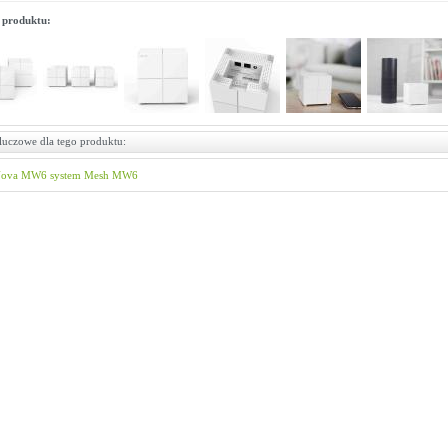
 produktu:
luczowe dla tego produktu:
ova MW6
system Mesh
MW6