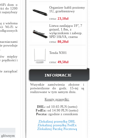
 WiFi dom o
Organizer kabli poziomy
ści do 1200
1U, grzebieniowy
i najszybszy
cena:
23,10zł
ę z wieloma
Listwa zasilająca 19", 7
eci Wi-Fi w
gniazd, 1.8m, z
podłączonych
wyłącznikiem i zabezp.
SPD 10kVA, czarna
zmacniaczami
cena:
80,20zł
nie powoduje
.
Tenda N301
ków między
y prędkości i
cena:
49,50zł
że zarządzać
Wszystkie zamówienia złożone i
potwierdzone do godz. 15-tej są
realizowane w tym samym dniu.
Koszty przesyłki:
DHL:
od 10.65 PLN (netto)
FedEx:
od 14.90 PLN (netto)
Poczta:
zgodnie z cennikiem
Zlokalizuj przesyłkę DHL
Zlokalizuj przesyłkę FedEx
Zlokalizuj Paczkę Pocztową
 głównym