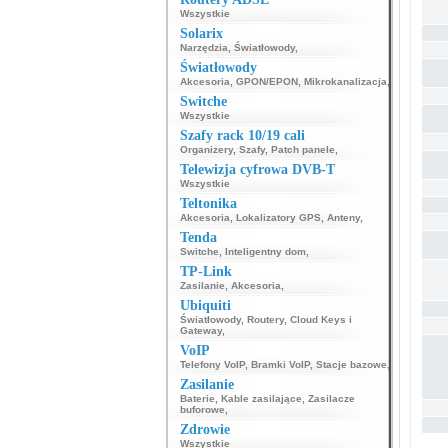
Wszystkie
Solarix
Narzędzia
,
Światłowody
,
Światłowody
Akcesoria
,
GPON/EPON
,
Mikrokanalizacja
,
Switche
Wszystkie
Szafy rack 10/19 cali
Organizery
,
Szafy
,
Patch panele
,
Telewizja cyfrowa DVB-T
Wszystkie
Teltonika
Akcesoria
,
Lokalizatory GPS
,
Anteny
,
Tenda
Switche
,
Inteligentny dom
,
TP-Link
Zasilanie
,
Akcesoria
,
Ubiquiti
Światłowody
,
Routery
,
Cloud Keys i
Gateway
,
VoIP
Telefony VoIP
,
Bramki VoIP
,
Stacje bazowe
,
Zasilanie
Baterie
,
Kable zasilające
,
Zasilacze
buforowe
,
Zdrowie
Wszystkie