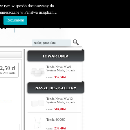
, w tym w sposób dostosowany do
zamieszczane w Państwa urządzeniu
ZAŁÓŻ KONTO
LOGOWANIE
.
Rozumiem
TWÓJ KOSZYK
W koszyku jest 0 produktów(y)
2,50 zł
Tenda Nova MW6
System Mesh, 3-pack
6,59 zł netto
cena:
352,50zł
Tenda Nova MW12
System Mesh, 2-pack
cena:
584,80zł
Tenda 4G06C
cena:
237,40zł