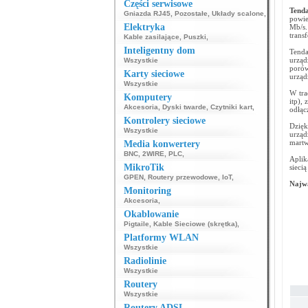
Części serwisowe
Tend
Gniazda RJ45
,
Pozostałe
,
Układy scalone
,
powi
Elektryka
Mb/s.
trans
Kable zasilające
,
Puszki
,
Inteligentny dom
Tenda
urzą
Wszystkie
porów
Karty sieciowe
urząd
Wszystkie
W tra
Komputery
itp),
Akcesoria
,
Dyski twarde
,
Czytniki kart
,
odłąc
Kontrolery sieciowe
Dzię
Wszystkie
urząd
martw
Media konwertery
BNC
,
2WIRE
,
PLC
,
Aplik
MikroTik
sieci
GPEN
,
Routery przewodowe
,
IoT
,
Najwa
Monitoring
Akcesoria
,
Okablowanie
Pigtaile
,
Kable Sieciowe (skrętka)
,
Platformy WLAN
Wszystkie
Radiolinie
Wszystkie
Routery
Wszystkie
Routery ADSL