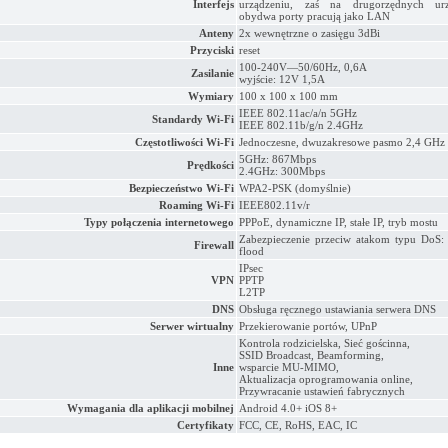
Interfejs
urządzeniu, zaś na drugorzędnych urz
obydwa porty pracują jako LAN
Anteny
2x wewnętrzne o zasięgu 3dBi
Przyciski
reset
100-240V—50/60Hz, 0,6A
Zasilanie
wyjście: 12V 1,5A
Wymiary
100 x 100 x 100 mm
IEEE 802.11ac/a/n 5GHz
Standardy Wi-Fi
IEEE 802.11b/g/n 2.4GHz
Częstotliwości Wi-Fi
Jednoczesne, dwuzakresowe pasmo 2,4 GHz 
5GHz: 867Mbps
Prędkości
2.4GHz: 300Mbps
Bezpieczeństwo Wi-Fi
WPA2-PSK (domyślnie)
Roaming Wi-Fi
IEEE802.11v/r
Typy połączenia internetowego
PPPoE, dynamiczne IP, stałe IP, tryb mostu
Zabezpieczenie przeciw atakom typu DoS
Firewall
flood
IPsec
VPN
PPTP
L2TP
DNS
Obsługa ręcznego ustawiania serwera DNS
Serwer wirtualny
Przekierowanie portów, UPnP
Kontrola rodzicielska, Sieć gościnna,
SSID Broadcast, Beamforming,
Inne
wsparcie MU-MIMO,
Aktualizacja oprogramowania online,
Przywracanie ustawień fabrycznych
Wymagania dla aplikacji mobilnej
Android 4.0+ iOS 8+
Certyfikaty
FCC, CE, RoHS, EAC, IC