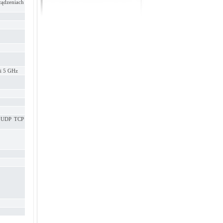
ądzeniach
i 5 GHz
: UDP TCP