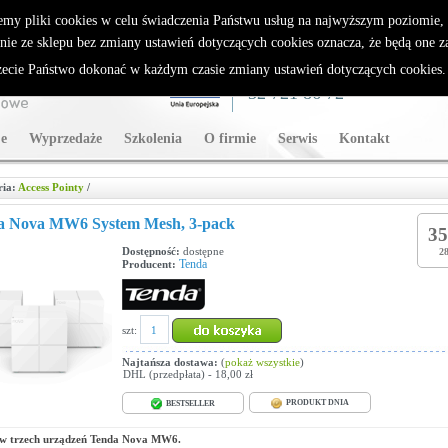
rybutor Sparklan
emy pliki cookies w celu świadczenia Państwu usług na najwyższym poziomie
nie ze sklepu bez zmiany ustawień dotyczących cookies oznacza, że będą one 
cie Państwo dokonać w każdym czasie zmiany ustawień dotyczących cookies
WSPARCIE TECHNICZNE
32 721 86 72
e
Wyprzedaże
Szkolenia
O firmie
Serwis
Kontakt
ria:
Access Pointy
/
a Nova MW6 System Mesh, 3-pack
35
Dostępność:
dostępne
28
Tenda
Producent:
szt:
Najtańsza dostawa:
(
pokaż wszystkie
)
DHL (przedpłata) - 18,00 zł
PRODUKT DNIA
BESTSELLER
aw trzech urządzeń Tenda Nova MW6.