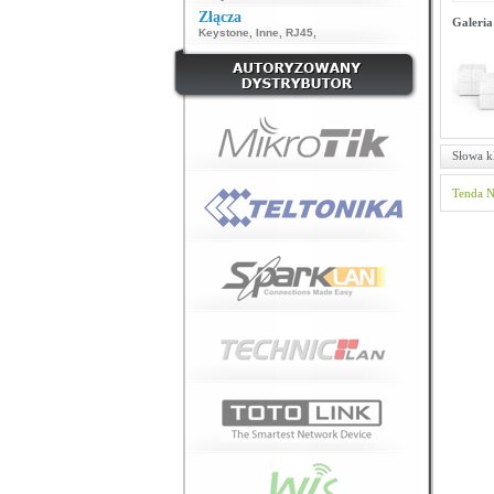
Złącza
Galeria
Keystone
,
Inne
,
RJ45
,
Słowa k
Tenda
N