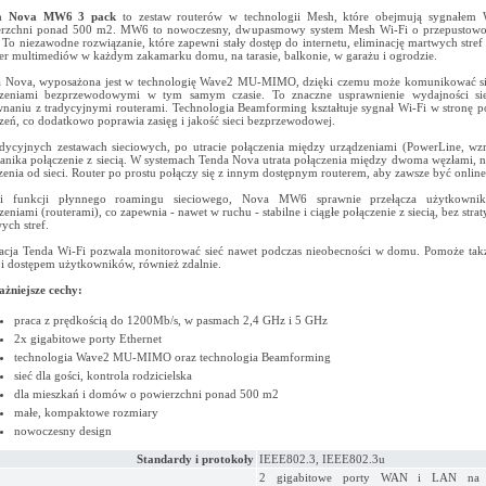
a Nova MW6 3 pack
to zestaw routerów w technologii Mesh, które obejmują sygnałem
erzchni ponad 500 m2. MW6 to nowoczesny, dwupasmowy system Mesh Wi-Fi o przepustowo
 To niezawodne rozwiązanie, które zapewni stały dostęp do internetu, eliminację martwych stref 
fer multimediów w każdym zakamarku domu, na tarasie, balkonie, w garażu i ogrodzie.
 Nova, wyposażona jest w technologię Wave2 MU-MIMO, dzięki czemu może komunikować si
dzeniami bezprzewodowymi w tym samym czasie. To znaczne usprawnienie wydajności si
naniu z tradycyjnymi routerami. Technologia Beamforming kształtuje sygnał Wi-Fi w stronę 
zeń, co dodatkowo poprawia zasięg i jakość sieci bezprzewodowej.
dycyjnych zestawach sieciowych, po utracie połączenia między urządzeniami (PowerLine, w
 zanika połączenie z siecią. W systemach Tenda Nova utrata połączenia między dwoma węzłami, 
zenia od sieci. Router po prostu połączy się z innym dostępnym routerem, aby zawsze być online
ki funkcji płynnego roamingu sieciowego, Nova MW6 sprawnie przełącza użytkowni
zeniami (routerami), co zapewnia - nawet w ruchu - stabilne i ciągłe połączenie z siecią, bez strat
ych stref.
acja Tenda Wi-Fi pozwala monitorować sieć nawet podczas nieobecności w domu. Pomoże tak
ą i dostępem użytkowników, również zdalnie.
żniejsze cechy:
praca z prędkością do 1200Mb/s, w pasmach 2,4 GHz i 5 GHz
2x gigabitowe porty Ethernet
technologia Wave2 MU-MIMO oraz technologia Beamforming
sieć dla gości, kontrola rodzicielska
dla mieszkań i domów o powierzchni ponad 500 m2
małe, kompaktowe rozmiary
nowoczesny design
Standardy i protokoły
IEEE802.3, IEEE802.3u
2 gigabitowe porty WAN i LAN na