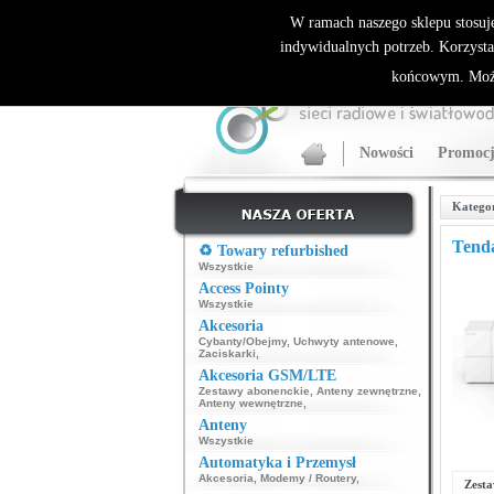
ALLNET.PL Sieci bezprzewodowe - generalny dyst
W ramach naszego sklepu stosuj
indywidualnych potrzeb. Korzysta
końcowym. Może
Nowości
Promocj
Katego
Tend
♻️ Towary refurbished
Wszystkie
Access Pointy
Wszystkie
Akcesoria
Cybanty/Obejmy
,
Uchwyty antenowe
,
Zaciskarki
,
Akcesoria GSM/LTE
Zestawy abonenckie
,
Anteny zewnętrzne
,
Anteny wewnętrzne
,
Anteny
Wszystkie
Automatyka i Przemysł
Akcesoria
,
Modemy / Routery
,
Zest