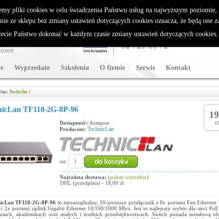
rybutor Sparklan
emy pliki cookies w celu świadczenia Państwu usług na najwyższym poziomie
nie ze sklepu bez zmiany ustawień dotyczących cookies oznacza, że będą one 
cie Państwo dokonać w każdym czasie zmiany ustawień dotyczących cookies
WSPARCIE TECHNICZNE
32 721 86 72
e
Wyprzedaże
Szkolenia
O firmie
Serwis
Kontakt
ria:
Switche
/
nicLan TF110-2G-8P-96
19
Dostępność:
dostępne
15
TechnicLan
Producent:
szt:
Najtańsza dostawa:
(
pokaż wszystkie
)
DHL (przedpłata) - 18,00 zł
nicLan TF110-2G-8P-96
to niezarządzalny, 10-portowy przełącznik z 8x portami Fast Ethernet
i 2x portami uplink Gigabit Ethernet 10/100/1000 Mb/s. Jest to najlepszy wybór dla sieci PoE
sach, akademikach oraz małych i średnich przedsiębiorstwach. Switch posiada metalową o