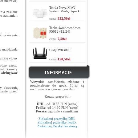
00-metrowej
Tenda Nova MW6
System Mesh, 3-pack
nia zasilane
 zasilania i
cena:
352,50zł
Tacka światłowodowa
P5012 (12/24)
ć zakócenia
cena:
7,50zł
e urządzenia
Cudy WR3000
smisję video
cena:
150,50zł
rdzo często
inalu kamery
obsługiwać
Wszystkie zamówienia złożone i
potwierdzone do godz. 15-tej są
y obsługują
realizowane w tym samym dniu.
czenie przed
Koszty przesyłki:
DHL:
od 10.65 PLN (netto)
FedEx:
od 14.90 PLN (netto)
Poczta:
zgodnie z cennikiem
Zlokalizuj przesyłkę DHL
Zlokalizuj przesyłkę FedEx
Zlokalizuj Paczkę Pocztową