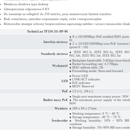
Metalowa obudowa typu desktop
Zabezpieczenie odgromowe 6 KV
Do transmisji na odległość do 250 metrów, poza stumetrowym limitem transferu
Brak wentylatora, naturalne rozpraszanie ciepła, ciche i energooszczędne
Różnorodne strategie ochrony bezpieczeństwa zapewniają stabilne i wysoce niezawodne działa
TechnicLan TF110-2G-8P-96
● 8 x 10/100Mbps PoE-enabled RJ45 ports (
8)
Interfejs sieciowy
● 2 x 10/100/1000Mbps non-PoE function 
(ports 9 ~ 10)
● IEEE 802.3i, IEEE 802.3u, IEEE 802
Standardy sieciowe
802.3ab, IEEE 802.3af, IEEE 802.3at
● Backplane bandwidth: 5.6Gbps (non-block
● Packet forwarding rate: 4.17Mpps
Wydajność
● MAC address table: 2K
● Forwarding mode: Store-and-forward
● Power LED
● LINK/ACT indicator
LED
● PoE indicator
● RESV: Reserved
PoE
● 1/2 (+) , 3/6 (-)
● Single port maximum output power: 30W
Budżet mocy PoE
● The maximum power supply of the whole
96W
Wymiary
● 184 x 94 x 27mm
● Working temperature: 0 °C ~ 40 °C
● Storage temperature: -40 °C ~ 70 °C
Środowisko
● Working humidity: 10% ~ 90% RH 
condense
● Storage humidity: 5%~90% RH non-conde