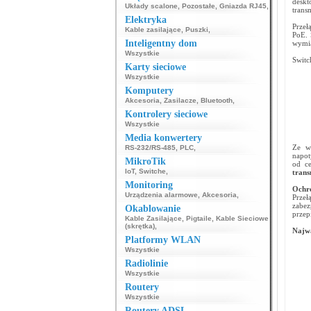
deskt
Układy scalone
,
Pozostałe
,
Gniazda RJ45
,
transm
Elektryka
Przeł
Kable zasilające
,
Puszki
,
PoE. 
Inteligentny dom
wymia
Wszystkie
Switc
Karty sieciowe
Wszystkie
Komputery
Akcesoria
,
Zasilacze
,
Bluetooth
,
Kontrolery sieciowe
Wszystkie
Media konwertery
Ze wz
RS-232/RS-485
,
PLC
,
napot
MikroTik
od ce
IoT
,
Switche
,
trans
Monitoring
Ochro
Urządzenia alarmowe
,
Akcesoria
,
Prze
zabez
Okablowanie
przep
Kable Zasilające
,
Pigtaile
,
Kable Sieciowe
(skrętka)
,
Najwa
Platformy WLAN
Wszystkie
Radiolinie
Wszystkie
Routery
Wszystkie
Routery ADSL