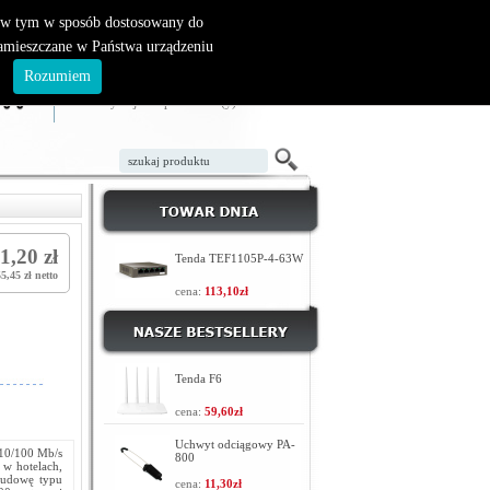
, w tym w sposób dostosowany do
zamieszczane w Państwa urządzeniu
ZAŁÓŻ KONTO
LOGOWANIE
.
Rozumiem
TWÓJ KOSZYK
W koszyku jest 0 produktów(y)
1,20 zł
Tenda TEF1105P-4-63W
5,45 zł netto
cena:
113,10zł
Tenda F6
cena:
59,60zł
Uchwyt odciągowy PA-
 10/100 Mb/s
800
 w hotelach,
budowę typu
cena:
11,30zł