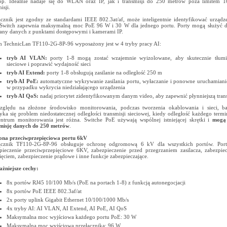
op. Idealnie nadaje się do WLAN oraz IP, jak i transmisji do 250 metrów poza limitem 1
isji.
ącznik jest zgodny ze standardami IEEE 802.3at/af, może inteligentnie identyfikować urządze
Switch zapewnia maksymalną moc PoE 96 W i 30 W dla jednego portu. Porty mogą służyć do
ny danych z punktami dostępowymi i kamerami IP.
h TechnicLan TF110-2G-8P-96 wyposażony jest w 4 tryby pracy AI:
tryb AI VLAN:
porty 1-8 mogą zostać wzajemnie wyizolowane, aby skutecznie tłumi
sieciowe i poprawić wydajność sieci
tryb AI Extend:
porty 1-8 obsługują zasilanie na odległość 250 m
tryb AI PoE:
automatyczne wykrywanie zasilania portu, wyłaczanie i ponowne uruchamiani
w przypadku wykrycia niedziałającego urządzenia
tryb AI QoS:
nadaj priorytet zidentyfikowanym danym video, aby zapewnić płynniejszą tran
ględu na złożone środowisko monitorowania, podczas tworzenia okablowania i sieci, ba
yka się problem niedostatecznej odległości transmisji sieciowej, kiedy odległość każdego term
ntrum monitorowania jest różna. Switche PoE używają wspólnej istniejącej skrętki i
mogą 
misję danych do 250 metrów
.
na przeciwprzepięciowa portu 6kV
łącznik TF110-2G-8P-96 obsługuje ochronę odgromową 6 kV dla wszystkich portów. Port
pieczenie przeciwprzepięciowe 6KV, zabezpieczenie przed przegrzaniem zasilacza, zabezpie
ięciem, zabezpieczenie prądowe i inne funkcje zabezpieczające.
żniejsze cechy:
8x portów RJ45 10/100 Mb/s (PoE na portach 1-8) z funkcją autonegocjacji
8x portów PoE IEEE 802.3af/at
2x porty uplink Gigabit Ethernet 10/100/1000 Mb/s
4x tryby AI: AI VLAN, AI Extend, AI PoE, AI QoS
Maksymalna moc wyjściowa każdego portu PoE: 30 W
Maksymalna moc wyjściowa przełącznika: 96 W