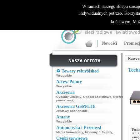
ALLNET.PL Sieci bezprzewodowe - generalny dyst
W ramach naszego sklepu stosuj
indywidualnych potrzeb. Korzysta
końcowym. Może
Nowości
Promocj
Katego
Tech
♻️ Towary refurbished
Wszystkie
Access Pointy
Wszystkie
Akcesoria
Cybanty/Obejmy
,
Opaski zaciskowe
,
Sprzęt
pomiarowy
,
Akcesoria GSM/LTE
Zestawy abonenckie
,
Anteny
Wszystkie
Automatyka i Przemysł
Tech
Media konwertery
,
Modemy / Routery
,
PoE+ 
kampu
Części serwisowe