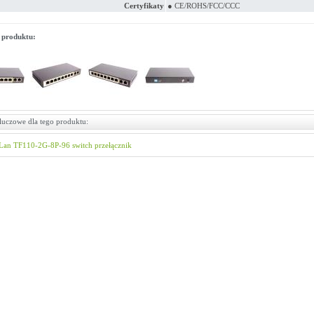
Certyfikaty
● CE/ROHS/FCC/CCC
 produktu:
luczowe dla tego produktu:
Lan
TF110-2G-8P-96
switch
przełącznik