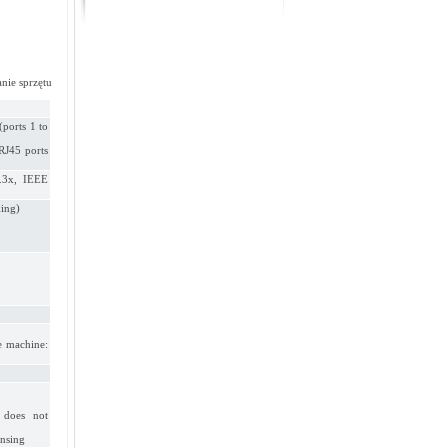
nie sprzętu
ports 1 to
RJ45 ports
.3x, IEEE
ing)
 machine:
does not
nsing