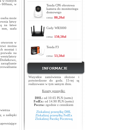
na w różnych
ub 600mm, w
Tenda CP6 obrotowa
kamera do monitoringu
domowego
cena:
80,20zł
a osoba może
pewnia łatwy
ą na łatwe
Cudy WR3000
0 mm, szafa
cena:
150,50zł
ki otworom w
 Drzwi można
Tenda F3
ich montaż i
 pozwala na
cena:
53,50zł
 wentylatory
 Dodatkowo,
 zarządzanie
dprowadzania
Wszystkie zamówienia złożone i
potwierdzone do godz. 15-tej są
realizowane w tym samym dniu.
Koszty przesyłki:
DHL:
od 10.65 PLN (netto)
FedEx:
od 14.90 PLN (netto)
Poczta:
zgodnie z cennikiem
owietrza
Zlokalizuj przesyłkę DHL
, a zaślepki
Zlokalizuj przesyłkę FedEx
Zlokalizuj Paczkę Pocztową
zapewniające