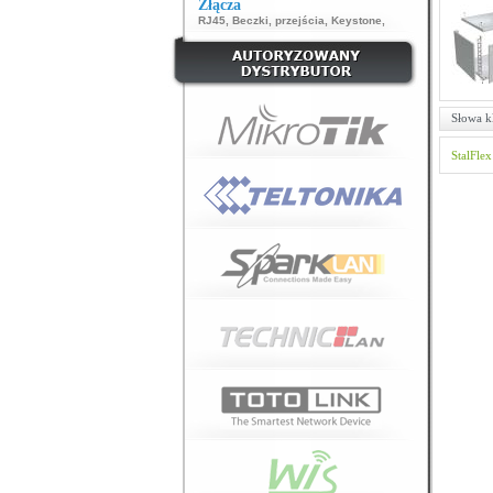
Złącza
RJ45
,
Beczki, przejścia
,
Keystone
,
Słowa k
StalFlex