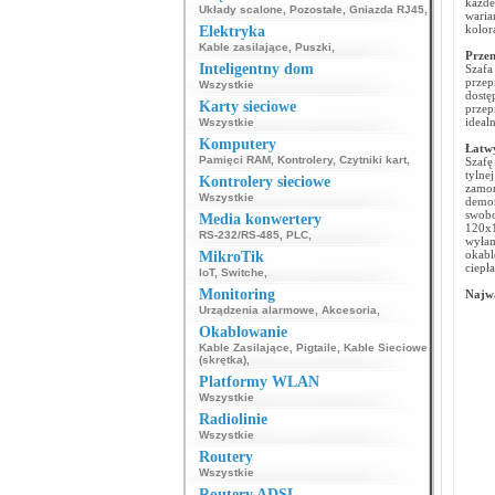
każde
Układy scalone
,
Pozostałe
,
Gniazda RJ45
,
waria
kolor
Elektryka
Kable zasilające
,
Puszki
,
Przem
Inteligentny dom
Szafa
przep
Wszystkie
dost
Karty sieciowe
przep
ideal
Wszystkie
Komputery
Łatw
Pamięci RAM
,
Kontrolery
,
Czytniki kart
,
Szafę
tylne
Kontrolery sieciowe
zamon
Wszystkie
demo
swobo
Media konwertery
120x
RS-232/RS-485
,
PLC
,
wyłam
okabl
MikroTik
ciepła
IoT
,
Switche
,
Monitoring
Najwa
Urządzenia alarmowe
,
Akcesoria
,
Okablowanie
Kable Zasilające
,
Pigtaile
,
Kable Sieciowe
(skrętka)
,
Platformy WLAN
Wszystkie
Radiolinie
Wszystkie
Routery
Wszystkie
Routery ADSL