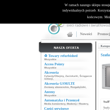
ALLNET.PL Sieci bezprzewodowe - generalny dyst
W ramach naszego sklepu stosuj
indywidualnych potrzeb. Korzysta
końcowym. Może
Nowości
Promocj
Katego
Szafa
♻️ Towary refurbished
Wszystkie
Access Pointy
Wszystkie
Akcesoria
Cybanty/Obejmy
,
Zaciskarki
,
Ściągacze
izolacji
,
Akcesoria GSM/LTE
Zestawy abonenckie
,
Rozgałęźniki
,
Anteny
Wszystkie
Automatyka i Przemysł
Stal
Media konwertery
,
Modemy / Routery
,
Szafa
Części serwisowe