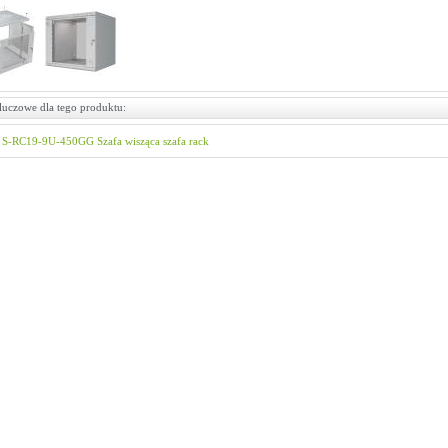
luczowe dla tego produktu:
S-RC19-9U-450GG
Szafa wisząca
szafa rack