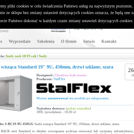
rybutor Sparklan
emy pliki cookies w celu świadczenia Państwu usług na najwyższym poziomie
nie ze sklepu bez zmiany ustawień dotyczących cookies oznacza, że będą one 
cie Państwo dokonać w każdym czasie zmiany ustawień dotyczących cookies
WSPARCIE TECHNICZNE
32 721 86 72
e
Wyprzedaże
Szkolenia
O firmie
Serwis
Kontakt
ria:
Szafy rack 10/19 cali
/
Szafy
 wisząca Standard 19" 9U, 450mm, drzwi szklane, szara
26
Dostępność:
Chwilowy brak towaru
21
StalFlex
Producent:
Możesz
zarezerwować
ten produkt po zalogowaniu.
Najtańsza dostawa:
(
pokaż wszystkie
)
DHL (przedpłata) - 18,00 zł
Flex S-RC19-9U-450GG
Szafa wisząca Standard 19" 9U, 450mm, drzwi szklane, szara.
 RACK serii Standard to idealne rozwiązanie podczas renowacji lub wymiany infrastruktury,