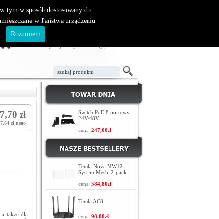
, w tym w sposób dostosowany do
zamieszczane w Państwa urządzeniu
ZAŁÓŻ KONTO
LOGOWANIE
.
Rozumiem
TWÓJ KOSZYK
W koszyku jest 0 produktów(y)
7,70 zł
Switch PoE 8-portowy
24V/48V
7,64 zł netto
cena:
247,00zł
Tenda Nova MW12
System Mesh, 2-pack
cena:
584,80zł
Tenda AC8
 a także dla
cena:
98,00zł