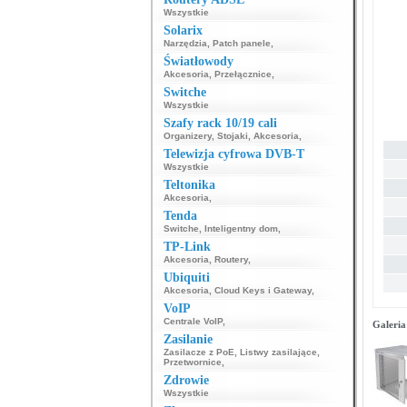
Wszystkie
Solarix
Narzędzia
,
Patch panele
,
Światłowody
Akcesoria
,
Przełącznice
,
Switche
Wszystkie
Szafy rack 10/19 cali
Organizery
,
Stojaki
,
Akcesoria
,
Telewizja cyfrowa DVB-T
Wszystkie
Teltonika
Akcesoria
,
Tenda
Switche
,
Inteligentny dom
,
TP-Link
Akcesoria
,
Routery
,
Ubiquiti
Akcesoria
,
Cloud Keys i Gateway
,
VoIP
Centrale VoIP
,
Galeria
Zasilanie
Zasilacze z PoE
,
Listwy zasilające
,
Przetwornice
,
Zdrowie
Wszystkie