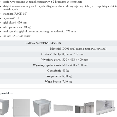
szafa wyposażona w zamek patentowy z 2 kluczami w komplecie
dzięki zastosowaniu plastikowych ślizgaczy drzwi domykają się cicho, co zapobiega obic
metalowych
standard RACK 19”
wysokość: 9U
głębokość: 450 mm
obciążenie max. 40 kg
maksymalna głębokość montowalnego urządzenia: 370 mm
kolor: RAL7035 szary
StalFlex S-RC19-9U-450GG
Materiał
DC01 (stal czarna zimnowalcowana)
Grubość blachy
0,6 mm i 1,5 mm
Wymiary zewn.
520 x 463 x 400 mm
Wymiary opakowania
580 x 480 x 100 mm
Obciążenie
40 kg
Waga netto
6,50 kg
Waga brutto
7,40 kg
 produktu: