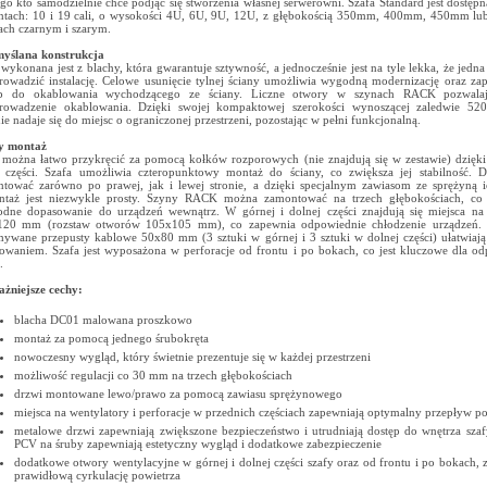
go kto samodzielnie chce podjąć się stworzenia własnej serwerowni. Szafa Standard jest dostęp
ntach: 10 i 19 cali, o wysokości 4U, 6U, 9U, 12U, z głębokością 350mm, 400mm, 450mm l
ach czarnym i szarym.
yślana konstrukcja
 wykonana jest z blachy, która gwarantuje sztywność, a jednocześnie jest na tyle lekka, że jedn
rowadzić instalację. Celowe usunięcie tylnej ściany umożliwia wygodną modernizację oraz za
ęp do okablowania wychodzącego ze ściany. Liczne otwory w szynach RACK pozwalaj
rowadzenie okablowania. Dzięki swojej kompaktowej szerokości wynoszącej zaledwie 52
nie nadaje się do miejsc o ograniczonej przestrzeni, pozostając w pełni funkcjonalną.
y montaż
 można łatwo przykręcić za pomocą kołków rozporowych (nie znajdują się w zestawie) dzię
j części. Szafa umożliwia czteropunktowy montaż do ściany, co zwiększa jej stabilność.
tować zarówno po prawej, jak i lewej stronie, a dzięki specjalnym zawiasom ze sprężyną 
ntaż jest niezwykle prosty. Szyny RACK można zamontować na trzech głębokościach, co
dne dopasowanie do urządzeń wewnątrz. W górnej i dolnej części znajdują się miejsca na
120 mm (rozstaw otworów 105x105 mm), co zapewnia odpowiednie chłodzenie urządzeń.
ywane przepusty kablowe 50x80 mm (3 sztuki w górnej i 3 sztuki w dolnej części) ułatwiają
owaniem. Szafa jest wyposażona w perforacje od frontu i po bokach, co jest kluczowe dla o
.
żniejsze cechy:
blacha DC01 malowana proszkowo
montaż za pomocą jednego śrubokręta
nowoczesny wygląd, który świetnie prezentuje się w każdej przestrzeni
możliwość regulacji co 30 mm na trzech głębokościach
drzwi montowane lewo/prawo za pomocą zawiasu sprężynowego
miejsca na wentylatory i perforacje w przednich częściach zapewniają optymalny przepływ p
metalowe drzwi zapewniają zwiększone bezpieczeństwo i utrudniają dostęp do wnętrza szafy
PCV na śruby zapewniają estetyczny wygląd i dodatkowe zabezpieczenie
dodatkowe otwory wentylacyjne w górnej i dolnej części szafy oraz od frontu i po bokach, 
prawidłową cyrkulację powietrza