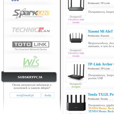
Producent:
TP-Link
Dwupasmowy, bezprz
Dostępność:
Chwilowy brak
towaru
Xiaomi Mi AIoT
Producent:
Xiaomi
Bezprzewodowy, dwup
antenami, w tym do 
Dostępność:
Chwilowy brak
towaru
TP-Link Archer
Producent:
TP-Link
Dwupasmowy, bezprz
portem USB
Dostępność:
Chcesz otrzymywać informacje o
dostępne
nowościach w naszym sklepie?
Tenda TX12L Pr
Producent:
Tenda
Dwupasmowy, gigabi
TENDA Money Back
TENDA Money Back