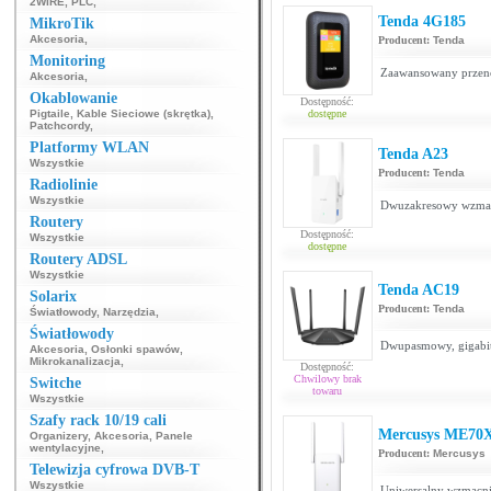
2WIRE
,
PLC
,
Tenda 4G185
MikroTik
Akcesoria
,
Producent:
Tenda
Monitoring
Zaawansowany przeno
Akcesoria
,
Okablowanie
Dostępność:
Pigtaile
,
Kable Sieciowe (skrętka)
,
dostępne
Patchcordy
,
Platformy WLAN
Tenda A23
Wszystkie
Producent:
Tenda
Radiolinie
Wszystkie
Dwuzakresowy wzmac
Routery
Dostępność:
Wszystkie
dostępne
Routery ADSL
Wszystkie
Tenda AC19
Solarix
Producent:
Tenda
Światłowody
,
Narzędzia
,
Światłowody
Dwupasmowy, gigabi
Akcesoria
,
Osłonki spawów
,
Mikrokanalizacja
,
Dostępność:
Chwilowy brak
Switche
towaru
Wszystkie
Szafy rack 10/19 cali
Mercusys ME70
Organizery
,
Akcesoria
,
Panele
wentylacyjne
,
Producent:
Mercusys
Telewizja cyfrowa DVB-T
Wszystkie
Uniwersalny wzmacni