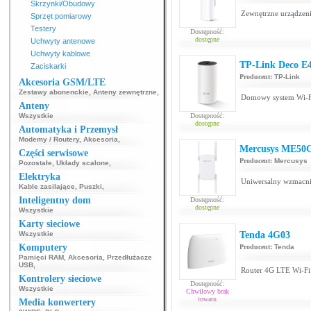
Skrzynki/Obudowy
Zewnętrzne urządzeni
Sprzęt pomiarowy
Testery
Dostępność:
dostępne
Uchwyty antenowe
Uchwyty kablowe
TP-Link Deco E
Zaciskarki
Producent:
TP-Link
Akcesoria GSM/LTE
Zestawy abonenckie
,
Anteny zewnętrzne
,
Domowy system Wi-
Anteny
Wszystkie
Dostępność:
dostępne
Automatyka i Przemysł
Modemy / Routery
,
Akcesoria
,
Mercusys ME50
Części serwisowe
Producent:
Mercusys
Pozostałe
,
Układy scalone
,
Elektryka
Uniwersalny wzmacni
Kable zasilające
,
Puszki
,
Inteligentny dom
Dostępność:
dostępne
Wszystkie
Karty sieciowe
Wszystkie
Tenda 4G03
Komputery
Producent:
Tenda
Pamięci RAM
,
Akcesoria
,
Przedłużacze
USB
,
Router 4G LTE Wi-F
Kontrolery sieciowe
Dostępność:
Wszystkie
Chwilowy brak
towaru
Media konwertery