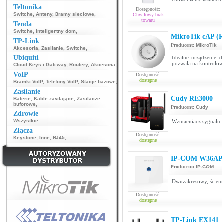
Teltonika
Dostępność:
Switche
,
Anteny
,
Bramy sieciowe
,
Chwilowy brak
towaru
Tenda
Switche
,
Inteligentny dom
,
MikroTik cAP (
TP-Link
Producent:
MikroTik
Akcesoria
,
Zasilanie
,
Switche
,
Ubiquiti
Idealne urządzenie 
pozwala na kontrolowa
Cloud Keys i Gateway
,
Routery
,
Akcesoria
,
VoIP
Dostępność:
dostępne
Bramki VoIP
,
Telefony VoIP
,
Stacje bazowe
,
Zasilanie
Cudy RE3000
Baterie
,
Kable zasilające
,
Zasilacze
buforowe
,
Producent:
Cudy
Zdrowie
Wszystkie
Wzmacniacz sygnału
Złącza
Dostępność:
Keystone
,
Inne
,
RJ45
,
dostępne
IP-COM W36A
Producent:
IP-COM
Dwuzakresowy, ścien
Dostępność:
dostępne
TP-Link EX141