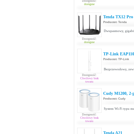
Dostępność:
dostępne
Tenda TX12 Pro
Producent:
Tenda
Dwupasmowy, gigabi
Dostępność:
dostępne
TP-Link EAP110
Producent:
TP-Link
Bezprzewodowy, zewn
Dostępność:
Chwilowy brak
towaru
Cudy M1200, 2-
Producent:
Cudy
System Wi-Fi typu m
Dostępność:
Chwilowy brak
towaru
Tenda A21