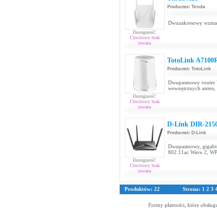
Producent:
Tenda
Dwuzakresowy wzma
Dostępność:
Chwilowy brak
towaru
TotoLink A7100
Producent:
TotoLink
Dwupasmowy router 
wewnętrznych anten,
Dostępność:
Chwilowy brak
towaru
D-Link DIR-215
Producent:
D-Link
Dwupasmowy, gigabi
802.11ac Wave 2, W
Dostępność:
Chwilowy brak
towaru
Produktów: 22
Strona:
1
2
3
Formy płatności, które obsług