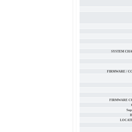
SYSTEM CHA
FIRMWARE / C
FIRMWARE C
Sup
D
LOCAT