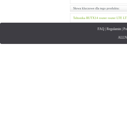
Słowa kluczowe dla tego produktu:
Teltonika
RUTX14
router
router LTE
LT
FAQ
|
Regulamin
|
Po
ALLNET