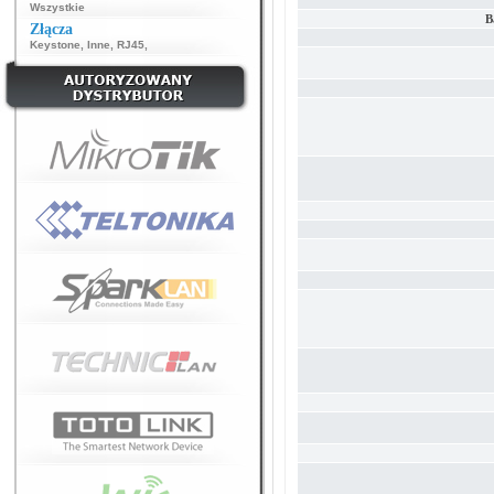
Wszystkie
B
Złącza
Keystone
,
Inne
,
RJ45
,