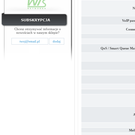
N
VoIP pas
Chcesz otrzymywać informacje o
Conne
nowościach w naszym sklepie?
QoS / Smart Queue M
A
Mobi