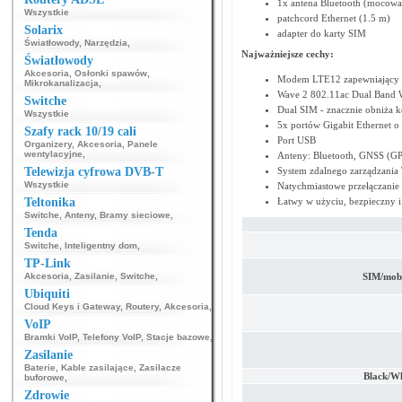
1x antena Bluetooth (mocowa
Wszystkie
patchcord Ethernet (1.5 m)
Solarix
adapter do karty SIM
Światłowody
,
Narzędzia
,
Najważniejsze cechy:
Światłowody
Akcesoria
,
Osłonki spawów
,
Modem LTE12 zapewniający 
Mikrokanalizacja
,
Wave 2 802.11ac Dual Band W
Switche
Dual SIM - znacznie obniża 
Wszystkie
5x portów Gigabit Ethernet o
Szafy rack 10/19 cali
Port USB
Organizery
,
Akcesoria
,
Panele
wentylacyjne
,
Anteny: Bluetooth, GNSS (GP
Telewizja cyfrowa DVB-T
System zdalnego zarządzania 
Wszystkie
Natychmiastowe przełączanie
Teltonika
Łatwy w użyciu, bezpieczny i
Switche
,
Anteny
,
Bramy sieciowe
,
Tenda
Switche
,
Inteligentny dom
,
TP-Link
Akcesoria
,
Zasilanie
,
Switche
,
SIM/mobi
Ubiquiti
Cloud Keys i Gateway
,
Routery
,
Akcesoria
,
VoIP
Bramki VoIP
,
Telefony VoIP
,
Stacje bazowe
,
Zasilanie
Baterie
,
Kable zasilające
,
Zasilacze
Black/Whi
buforowe
,
Zdrowie