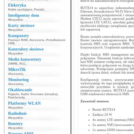
RutOS do zaawansowanych rozwiązań 
Elektryka
RUTX14 to najszybszy jednomodemo
Kable zasilające
,
Puszki
,
Ethernet, dwuzakresowe Wi-Fi Wave-2 
Inteligentny dom
zaawansowaną przepustowość i niezaw
Modem LTE12 może zapewnić prędkośc
Wszystkie
łączności LTE CAT12, szerokiej gamy
Karty sieciowe
możliwości zdalnego zarządzania spra
lub zapasowej.
Wszystkie
Komputery
Router posiada czterordzeniowy pr
Pamięci RAM
,
Akcesoria
,
Przedłużacze
Router zawiera oprogramowanie RutO
USB
,
kontrola SMS oraz wsparcie RMS. To
korporacyjnych. Urządzenie zamknięte
Kontrolery sieciowe
Wszystkie
Dzięki funkcji SMS management możli
połączenia. Natomiast funkcja failov
Media konwertery
kart SIM zostanie rozłączona, ale tak
2WIRE
,
PLC
,
która przełącza połączenie na drugą ka
odwrotnie. Przełączanie pomiędzy SI
MikroTik
danych (przez dzień, tydzień lub miesi
Akcesoria
,
Monitoring
Konfigurację routera, przywracan
wykorzystując do tego przeglądarkę i
Akcesoria
,
niezwykle przydatna w sytuacji, 
Okablowanie
zrestartowania routera. RUTX14 pozw
GSM wiadomości tekstowych SMS.
Pigtaile
,
Kable Sieciowe (skrętka)
,
Patchcordy
,
Zawartość zestawu:
Platformy WLAN
Wszystkie
Router RUTX14
Radiolinie
Zasilacz 24 W
Wszystkie
4x anteny LTE antennas (SM
Routery
2x anteny WiFi (mocowanie m
Wszystkie
1x antena GNSS (mocowanie n
Routery ADSL