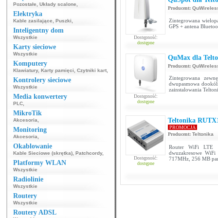
Pozostałe
,
Układy scalone
,
Producent:
QuWireles
Elektryka
Zintegrowana wielop
Kable zasilające
,
Puszki
,
GPS + antena Bluetoo
Inteligentny dom
Wszystkie
Dostępność:
dostępne
Karty sieciowe
Wszystkie
QuMax dla Telt
Komputery
Producent:
QuWireles
Klawiatury
,
Karty pamięci
,
Czytniki kart
,
Zintegrowana zewn
Kontrolery sieciowe
dwupasmowa dookólna
Wszystkie
zainstalowania Tel
Media konwertery
Dostępność:
dostępne
PLC
,
MikroTik
Teltonika RUTX
Akcesoria
,
PROMOCJA
Monitoring
Producent:
Teltonika
Akcesoria
,
Okablowanie
Router WiFi LTE k
dwuzakresowe WiFi 
Kable Sieciowe (skrętka)
,
Patchcordy
,
Dostępność:
717MHz, 256 MB pam
Platformy WLAN
dostępne
Wszystkie
Radiolinie
Wszystkie
Routery
Wszystkie
Routery ADSL