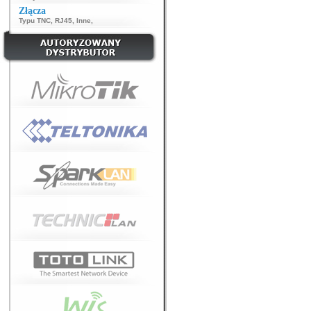
Złącza
Typu TNC
,
RJ45
,
Inne
,