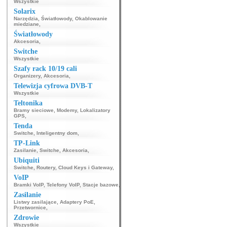
Wszystkie
Solarix
Narzędzia
,
Światłowody
,
Okablowanie
miedziane
,
Światłowody
Akcesoria
,
Switche
Wszystkie
Szafy rack 10/19 cali
Organizery
,
Akcesoria
,
Telewizja cyfrowa DVB-T
Wszystkie
Teltonika
Bramy sieciowe
,
Modemy
,
Lokalizatory
GPS
,
Tenda
Switche
,
Inteligentny dom
,
TP-Link
Zasilanie
,
Switche
,
Akcesoria
,
Ubiquiti
Switche
,
Routery
,
Cloud Keys i Gateway
,
VoIP
Bramki VoIP
,
Telefony VoIP
,
Stacje bazowe
,
Zasilanie
Listwy zasilające
,
Adaptery PoE
,
Przetwornice
,
Zdrowie
Wszystkie