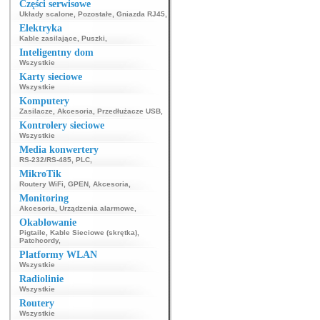
Części serwisowe
Układy scalone
,
Pozostałe
,
Gniazda RJ45
,
Elektryka
Kable zasilające
,
Puszki
,
Inteligentny dom
Wszystkie
Karty sieciowe
Wszystkie
Komputery
Zasilacze
,
Akcesoria
,
Przedłużacze USB
,
Kontrolery sieciowe
Wszystkie
Media konwertery
RS-232/RS-485
,
PLC
,
MikroTik
Routery WiFi
,
GPEN
,
Akcesoria
,
Monitoring
Akcesoria
,
Urządzenia alarmowe
,
Okablowanie
Pigtaile
,
Kable Sieciowe (skrętka)
,
Patchcordy
,
Platformy WLAN
Wszystkie
Radiolinie
Wszystkie
Routery
Wszystkie