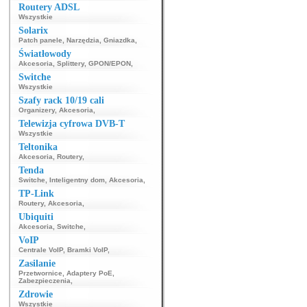
Routery ADSL
Wszystkie
Solarix
Patch panele
,
Narzędzia
,
Gniazdka
,
Światłowody
Akcesoria
,
Splittery
,
GPON/EPON
,
Switche
Wszystkie
Szafy rack 10/19 cali
Organizery
,
Akcesoria
,
Telewizja cyfrowa DVB-T
Wszystkie
Teltonika
Akcesoria
,
Routery
,
Tenda
Switche
,
Inteligentny dom
,
Akcesoria
,
TP-Link
Routery
,
Akcesoria
,
Ubiquiti
Akcesoria
,
Switche
,
VoIP
Centrale VoIP
,
Bramki VoIP
,
Zasilanie
Przetwornice
,
Adaptery PoE
,
Zabezpieczenia
,
Zdrowie
Wszystkie