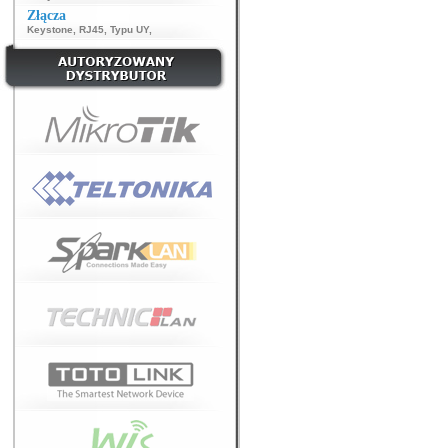
Złącza
Keystone
,
RJ45
,
Typu UY
,