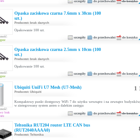
aru
szczegóły
do przechowalni
do koszyka
Opaska zaciskowa czarna 7.6mm x 38cm (100
szt.)
Producent:
brak danych
Opakowanie 100 szt.
pność:
szczegóły
do przechowalni
do koszyka
ępne
Opaska zaciskowa czarna 2.5mm x 10cm (100
szt.)
Producent:
brak danych
Opakowanie 100 szt.
pność:
szczegóły
do przechowalni
do koszyka
ępne
Ubiquiti UniFi U7 Mesh (U7-Mesh)
1 
Producent:
Ubiquiti
Kompaktowy punkt dostępowy WiFi 7 do użytku wewnątrz i na zewnątrz budynków
w zintegrowany system anten o dalekim zasięgu
pność:
wy brak
szczegóły
do przechowalni
do koszyka
aru
Teltonika RUT204 router LTE CAN bus
(RUT2040AAAA0)
Producent:
Teltonika