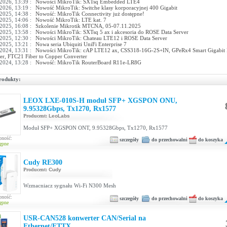
2026, 13:39 :
Nowości MikroTik: SXTsq Embedded LTE4
2026, 13:19 :
Nowość MikroTik: Switche klasy korporacyjnej 400 Gigabit
2025, 14:38 :
Nowość: MikroTik Connectivity już dostępne!
2025, 14:06 :
Nowość MikroTik: LTE kat. 7
2025, 16:08 :
Szkolenie Mikrotik MTCNA, 05-07.11.2025
2025, 13:58 :
Nowości MikroTik: SXTsq 5 ax i akcesoria do ROSE Data Server
2025, 12:30 :
Nowości MikroTik: Chateau LTE12 i ROSE Data Server
2025, 13:21 :
Nowa seria Ubiquiti UniFi Enterprise 7
2024, 13:31 :
Nowości MikroTik: cAP LTE12 ax, CSS318-16G-2S+IN, GPeRx4 Smart Gigabit P
er, FTC21 Fiber to Copper Converter
2024, 13:28 :
Nowość: MikroTik RouterBoard R11e-LR8G
rodukty:
LEOX LXE-010S-H moduł SFP+ XGSPON ONU,
9.95328Gbps, Tx1270, Rx1577
Producent:
LeoLabs
Moduł SFP+ XGSPON ONT, 9.95328Gbps, Tx1270, Rx1577
pność:
szczegóły
do przechowalni
do koszyka
ępne
Cudy RE300
Producent:
Cudy
Wzmacniacz sygnału Wi-Fi N300 Mesh
pność:
szczegóły
do przechowalni
do koszyka
ępne
USR-CAN528 konwerter CAN/Serial na
Ethernet/FTTX