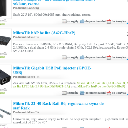
szklane, czarna
Producent:
Lanberg
Szafa 22U 19", 600x600x1085 mm, drzwi szklane, czarna
pność:
szczegóły
do przechowalni
do koszyka
ępne
MikroTik hAP be lite (A42G-HbeP)
Producent:
MikroTik
Procesor dual-core 950MHz, 512MB RAM, 3x porty GE, 1x port 2.5GE, WiFi 
2,4/5GHz, z dual-chain 2,4 GHz i triple-chain 5 GHz, 802.11b/g/n/a/ac/ax/be, RouterO
5V 2.4A USB-C
pność:
ępne
szczegóły
do przechowalni
do koszyka
MikroTik Gigabit USB PoE injector (GPOE-
USB)
Producent:
MikroTik
Zasilacz PoE 5V 3A 15W, USB-C dla urządzeń
MikroTik hAP ax lite (L41G-2axD)
,
ax lite LTE6 kit (L41G-2axD&FG621-EA)
oraz
MikroTik hAP be lite (A42G-HbeP)
pność:
szczegóły
do przechowalni
do koszyka
ępne
MikroTik 23–40 Rack Rail R0, regulowana szyna do
szaf Rack
Producent:
MikroTik
Uniwersalne, regulowane szyny rackowe do większych urządzeń i głębokich szaf 
szerokości od 23” do 40”
pność: