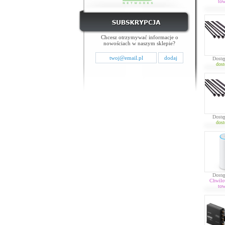
tow
Chcesz otrzymywać informacje o
nowościach w naszym sklepie?
Dostę
dost
Dostę
dost
Dostę
Chwilo
tow