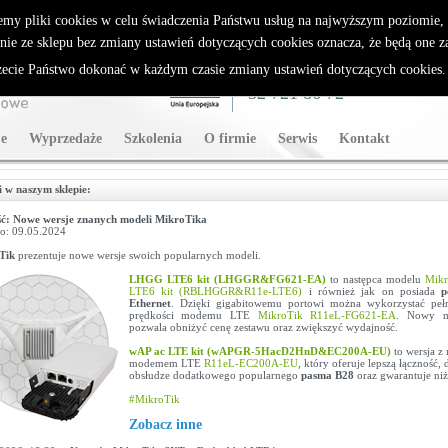
rybutor Sparklan
emy pliki cookies w celu świadczenia Państwu usług na najwyższym poziomie
nie ze sklepu bez zmiany ustawień dotyczących cookies oznacza, że będą one 
cie Państwo dokonać w każdym czasie zmiany ustawień dotyczących cookies
WSPARCIE TECHNICZNE
32 721 86 72
e
Wyprzedaże
Szkolenia
O firmie
Serwis
Kontakt
 w naszym sklepie:
ć: Nowe wersje znanych modeli MikroTika
o: 09.05.2024
Tik
prezentuje nowe wersje swoich popularnych modeli.
LHGG LTE6 kit (LHGGR&FG621-EA)
to następca modelu
Mik
LTE6 kit (RBLHGGR&R11e-LTE6)
i również jak on posiada
p
Ethernet
. Dzięki gigabitowemu portowi można wykorzystać pełn
prędkości modemu LTE
MikroTik R11eL-FG621-EA
. Nowy 
pozwala obniżyć cenę zestawu oraz zwiększyć wydajność.
wAP ac LTE kit (wAPGR-5HacD2HnD&EC200A-EU)
to wersja 
modemem LTE
R11eL-EC200A-EU
, który oferuje lepszą łączność, 
obsłudze dodatkowego popularnego
pasma B28
oraz gwarantuje niż
#MikroTik
Zobacz inne