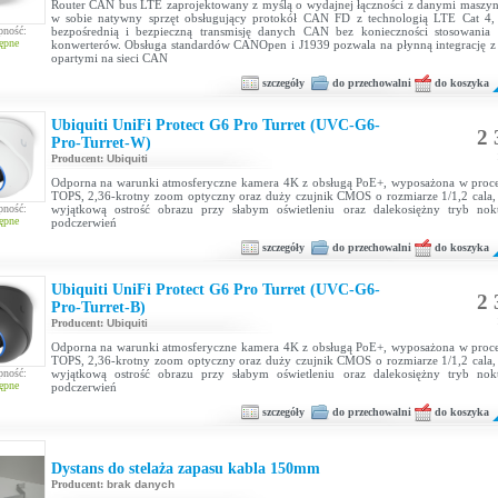
Router CAN bus LTE zaprojektowany z myślą o wydajnej łączności z danymi maszy
w sobie natywny sprzęt obsługujący protokół CAN FD z technologią LTE Cat 4, 
pność:
bezpośrednią i bezpieczną transmisję danych CAN bez konieczności stosowania 
ępne
konwerterów. Obsługa standardów CANOpen i J1939 pozwala na płynną integrację z
opartymi na sieci CAN
szczegóły
do przechowalni
do koszyka
Ubiquiti UniFi Protect G6 Pro Turret (UVC-G6-
2 
Pro-Turret-W)
Producent:
Ubiquiti
Odporna na warunki atmosferyczne kamera 4K z obsługą PoE+, wyposażona w proce
TOPS, 2,36-krotny zoom optyczny oraz duży czujnik CMOS o rozmiarze 1/1,2 cala,
pność:
wyjątkową ostrość obrazu przy słabym oświetleniu oraz dalekosiężny tryb nok
ępne
podczerwień
szczegóły
do przechowalni
do koszyka
Ubiquiti UniFi Protect G6 Pro Turret (UVC-G6-
2 
Pro-Turret-B)
Producent:
Ubiquiti
Odporna na warunki atmosferyczne kamera 4K z obsługą PoE+, wyposażona w proce
TOPS, 2,36-krotny zoom optyczny oraz duży czujnik CMOS o rozmiarze 1/1,2 cala,
pność:
wyjątkową ostrość obrazu przy słabym oświetleniu oraz dalekosiężny tryb nok
ępne
podczerwień
szczegóły
do przechowalni
do koszyka
Dystans do stelaża zapasu kabla 150mm
Producent:
brak danych