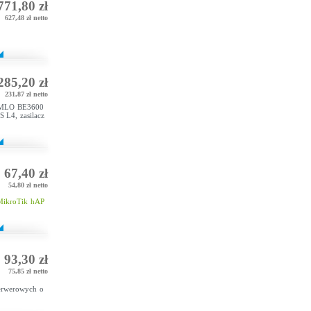
771,80 zł
627,48 zł netto
285,20 zł
231,87 zł netto
7 MLO BE3600
S L4, zasilacz
67,40 zł
54,80 zł netto
MikroTik hAP
93,30 zł
75,85 zł netto
serwerowych o