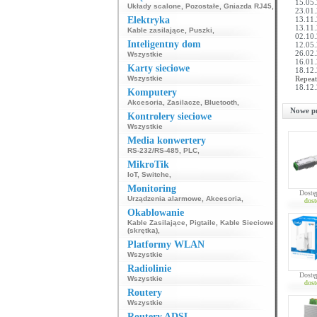
15.05.
Układy scalone
,
Pozostałe
,
Gniazda RJ45
,
23.01.
Elektryka
13.11.
13.11.
Kable zasilające
,
Puszki
,
02.10.
Inteligentny dom
12.05.
26.02.
Wszystkie
16.01.
Karty sieciowe
18.12.
Wszystkie
Repeat
18.12.
Komputery
Akcesoria
,
Zasilacze
,
Bluetooth
,
Nowe p
Kontrolery sieciowe
Wszystkie
Media konwertery
RS-232/RS-485
,
PLC
,
MikroTik
IoT
,
Switche
,
Monitoring
Dostę
Urządzenia alarmowe
,
Akcesoria
,
dost
Okablowanie
Kable Zasilające
,
Pigtaile
,
Kable Sieciowe
(skrętka)
,
Platformy WLAN
Wszystkie
Radiolinie
Dostę
Wszystkie
dost
Routery
Wszystkie
Routery ADSL