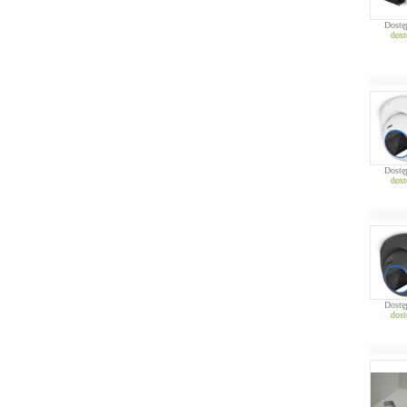
Dostę
dost
Dostę
dost
Dostę
dost