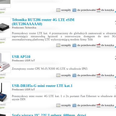
pność:
szczegóły
do przechowalni
do koszyka
ępne
Teltonika RUT286 router 4G LTE eSIM
(RUT286AAAAA0)
Producent:
Teltonika
Przemysłowy router LTE kat. 4 przeznaczony do globalnych zastosowań w obszar
zapewniający niezawodną łączność z rezerwowym dostępem do sieci 3G
pność:
znormalizowaną platformę LTE wykorzystującą modem firmy Telit
ępne
szczegóły
do przechowalni
do koszyka
USR AP510
Producent:
USR IoT
Zewnętrzny router CPE Wi-Fi N300 4G LTE w obudowie IP65
pność:
szczegóły
do przechowalni
do koszyka
ępne
USR-DR185s-G mini router LTE kat.1
Producent:
USR IoT
Przemysłowy mini router 4G LTE kat. 1 z 2x portami Fast Ethernet w obudowie 
szynie DIN
pność:
szczegóły
do przechowalni
do koszyka
ępne
Szafa wisząca 19" 22U Lanberg, 600mm, drzwi