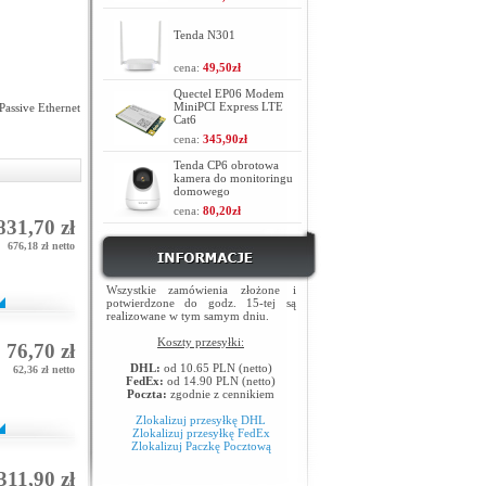
Tenda N301
cena:
49,50zł
Quectel EP06 Modem
MiniPCI Express LTE
assive Ethernet
Cat6
cena:
345,90zł
Tenda CP6 obrotowa
kamera do monitoringu
domowego
cena:
80,20zł
831,70 zł
676,18 zł netto
Wszystkie zamówienia złożone i
potwierdzone do godz. 15-tej są
realizowane w tym samym dniu.
Koszty przesyłki:
76,70 zł
DHL:
od 10.65 PLN (netto)
62,36 zł netto
FedEx:
od 14.90 PLN (netto)
Poczta:
zgodnie z cennikiem
Zlokalizuj przesyłkę DHL
Zlokalizuj przesyłkę FedEx
Zlokalizuj Paczkę Pocztową
311,90 zł