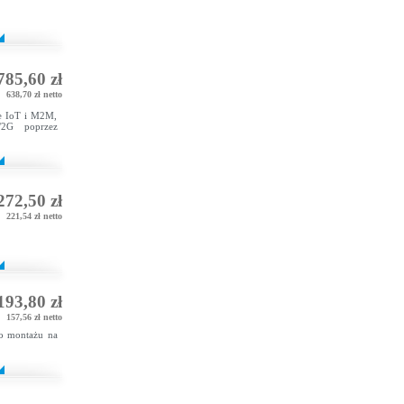
785,60 zł
638,70 zł netto
ze IoT i M2M,
/2G poprzez
272,50 zł
221,54 zł netto
193,80 zł
157,56 zł netto
do montażu na