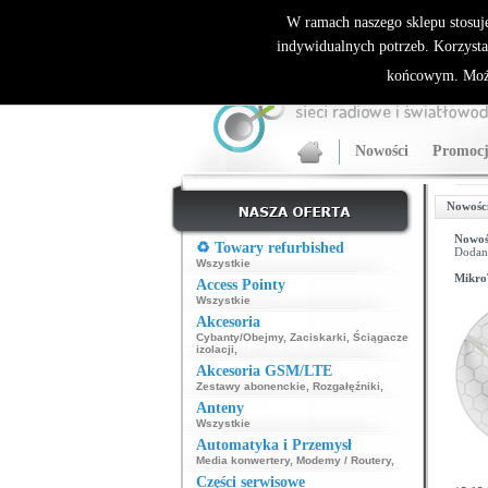
ALLNET.PL Sieci bezprzewodowe - generalny dyst
W ramach naszego sklepu stosuj
indywidualnych potrzeb. Korzysta
końcowym. Może
Nowości
Promocj
Nowości
Nowoś
♻️ Towary refurbished
Dodan
Wszystkie
Mikro
Access Pointy
Wszystkie
Akcesoria
Cybanty/Obejmy
,
Zaciskarki
,
Ściągacze
izolacji
,
Akcesoria GSM/LTE
Zestawy abonenckie
,
Rozgałęźniki
,
Anteny
Wszystkie
Automatyka i Przemysł
Media konwertery
,
Modemy / Routery
,
Części serwisowe