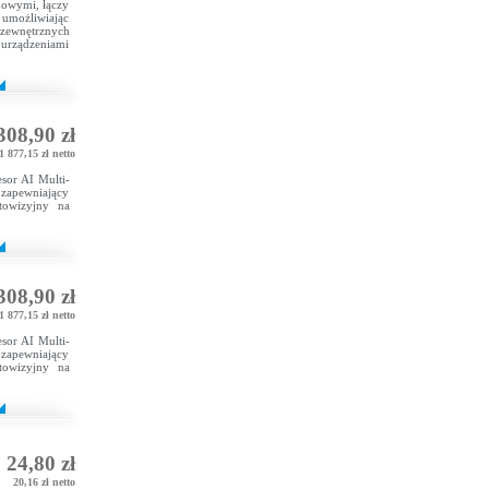
nowymi, łączy
umożliwiając
zewnętrznych
 urządzeniami
308,90 zł
1 877,15 zł netto
sor AI Multi-
 zapewniający
towizyjny na
308,90 zł
1 877,15 zł netto
sor AI Multi-
 zapewniający
towizyjny na
24,80 zł
20,16 zł netto