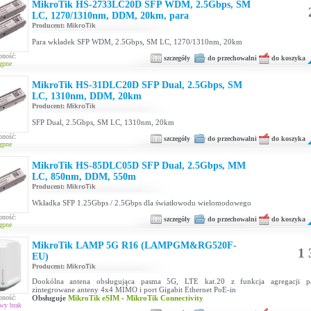
MikroTik HS-2733LC20D SFP WDM, 2.5Gbps, SM
LC, 1270/1310nm, DDM, 20km, para
Producent:
MikroTik
Para wkładek SFP WDM, 2.5Gbps, SM LC, 1270/1310nm, 20km
pność:
szczegóły
do przechowalni
do koszyka
ępne
MikroTik HS-31DLC20D SFP Dual, 2.5Gbps, SM
LC, 1310nm, DDM, 20km
Producent:
MikroTik
SFP Dual, 2.5Gbps, SM LC, 1310nm, 20km
pność:
szczegóły
do przechowalni
do koszyka
ępne
MikroTik HS-85DLC05D SFP Dual, 2.5Gbps, MM
LC, 850nm, DDM, 550m
Producent:
MikroTik
Wkładka SFP 1.25Gbps / 2.5Gbps dla światłowodu wielomodowego
pność:
szczegóły
do przechowalni
do koszyka
ępne
MikroTik LAMP 5G R16 (LAMPGM&RG520F-
1 
EU)
Producent:
MikroTik
Dookólna antena obsługująca pasma 5G, LTE kat.20 z funkcja agregacji p
zintegrowane anteny 4x4 MIMO i port Gigabit Ethernet PoE-in
pność:
Obsługuje
MikroTik eSIM
-
MikroTik Connectivity
wy brak