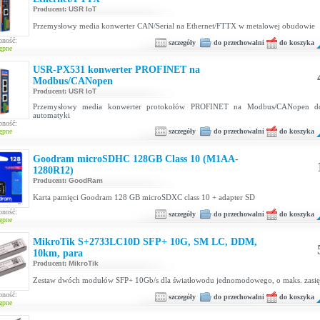
Producent:
USR IoT
Przemysłowy media konwerter CAN/Serial na Ethernet/FTTX w metalowej obudowie
pność:
szczegóły
do przechowalni
do koszyka
ępne
USR-PX531 konwerter PROFINET na
Modbus/CANopen
Producent:
USR IoT
Przemysłowy media konwerter protokołów PROFINET na Modbus/CANopen do
automatyki
pność:
szczegóły
do przechowalni
do koszyka
ępne
Goodram microSDHC 128GB Class 10 (M1AA-
1280R12)
Producent:
GoodRam
Karta pamięci Goodram 128 GB microSDXC class 10 + adapter SD
pność:
szczegóły
do przechowalni
do koszyka
ępne
MikroTik S+2733LC10D SFP+ 10G, SM LC, DDM,
10km, para
Producent:
MikroTik
Zestaw dwóch modułów SFP+ 10Gb/s dla światłowodu jednomodowego, o maks. zasi
pność:
szczegóły
do przechowalni
do koszyka
ępne