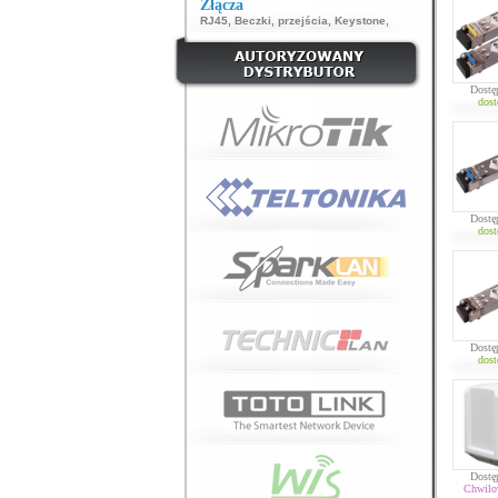
Złącza
RJ45
,
Beczki, przejścia
,
Keystone
,
Dostę
dost
Dostę
dost
Dostę
dost
Dostę
Chwilo