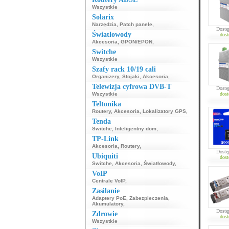
Wszystkie
Solarix
Narzędzia
,
Patch panele
,
Dostę
Światłowody
dost
Akcesoria
,
GPON/EPON
,
Switche
Wszystkie
Szafy rack 10/19 cali
Organizery
,
Stojaki
,
Akcesoria
,
Telewizja cyfrowa DVB-T
Dostę
Wszystkie
dost
Teltonika
Routery
,
Akcesoria
,
Lokalizatory GPS
,
Tenda
Switche
,
Inteligentny dom
,
TP-Link
Akcesoria
,
Routery
,
Dostę
Ubiquiti
dost
Switche
,
Akcesoria
,
Światłowody
,
VoIP
Centrale VoIP
,
Zasilanie
Adaptery PoE
,
Zabezpieczenia
,
Akumulatory
,
Dostę
Zdrowie
dost
Wszystkie