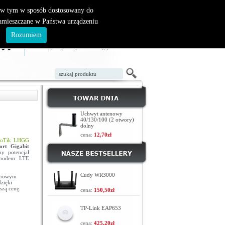
, w tym w sposób dostosowany do
zamieszczane w Państwa urządzeniu
ZAŁÓŻ KONTO
LOGOWANIE
.
Rozumiem
TWÓJ KOSZYK
W koszyku jest 0 produktów(y)
Uchwyt antenowy
40/130/100 (2 otwory)
dolny
cena:
12,70zł
roTik LHGG
ort Gigabit
y potencjał
modem LTE
Cudy WR3000
z nowym
dzięki
szą cenę.
cena:
150,50zł
TP-Link EAP653
cena:
425,20zł