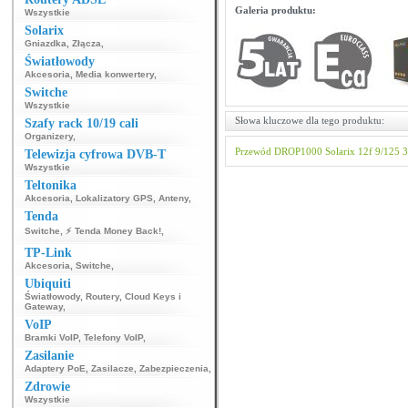
Galeria produktu:
Wszystkie
Solarix
Gniazdka
,
Złącza
,
Światłowody
Akcesoria
,
Media konwertery
,
Switche
Wszystkie
Słowa kluczowe dla tego produktu:
Szafy rack 10/19 cali
Organizery
,
Przewód
DROP1000
Solarix
12f
9/125
Telewizja cyfrowa DVB-T
Wszystkie
Teltonika
Akcesoria
,
Lokalizatory GPS
,
Anteny
,
Tenda
Switche
,
⚡ Tenda Money Back!
,
TP-Link
Akcesoria
,
Switche
,
Ubiquiti
Światłowody
,
Routery
,
Cloud Keys i
Gateway
,
VoIP
Bramki VoIP
,
Telefony VoIP
,
Zasilanie
Adaptery PoE
,
Zasilacze
,
Zabezpieczenia
,
Zdrowie
Wszystkie