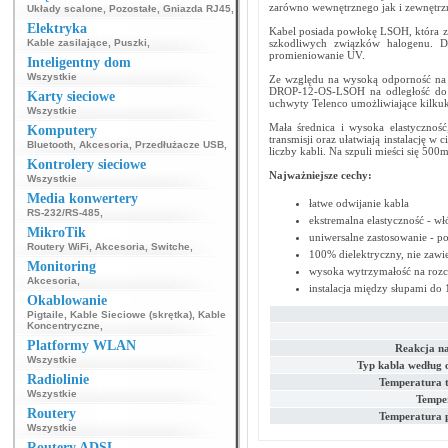
zarówno wewnętrznego jak i zewnętrz
Układy scalone
,
Pozostałe
,
Gniazda RJ45
,
Elektryka
Kabel posiada powłokę LSOH, która za
Kable zasilające
,
Puszki
,
szkodliwych związków halogenu. Do
promieniowanie UV.
Inteligentny dom
Wszystkie
Ze względu na wysoką odporność na 
DROP-12-OS-LSOH na odległość do 1
Karty sieciowe
uchwyty Telenco umożliwiające kilkuk
Wszystkie
Mała średnica i wysoka elastycznoś
Komputery
transmisji oraz ułatwiają instalację w 
Bluetooth
,
Akcesoria
,
Przedłużacze USB
,
liczby kabli. Na szpuli mieści się 500m
Kontrolery sieciowe
Najważniejsze cechy:
Wszystkie
Media konwertery
łatwe odwijanie kabla
RS-232/RS-485
,
ekstremalna elastyczność - w
MikroTik
uniwersalne zastosowanie -
Routery WiFi
,
Akcesoria
,
Switche
,
100% dielektryczny, nie zawie
Monitoring
wysoka wytrzymałość na roz
Akcesoria
,
instalacja między słupami do
Okablowanie
Pigtaile
,
Kable Sieciowe (skrętka)
,
Kable
Koncentryczne
,
Platformy WLAN
Reakcja na
Wszystkie
Typ kabla według 
Radiolinie
Temperatura 
Wszystkie
Temper
Routery
Temperatura 
Wszystkie
Routery ADSL