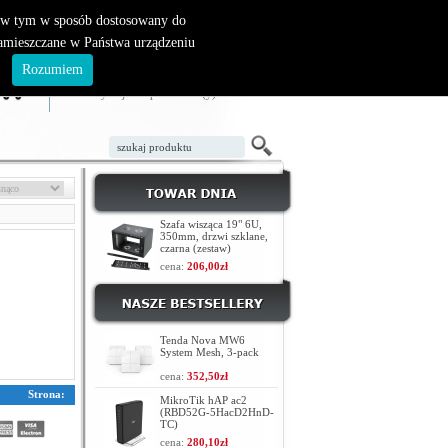
, w tym w sposób dostosowany do
zamieszczane w Państwa urządzeniu
ZAŁÓŻ KONTO
LOGOWANIE
.
Rozumiem
TWÓJ KOSZYK
W koszyku jest 0 produktów(y)
Szafa wisząca 19" 6U,
350mm, drzwi szklane,
czarna (zestaw)
cena:
206,00zł
Tenda Nova MW6
System Mesh, 3-pack
cena:
352,50zł
Strona:
MikroTik hAP ac2
(RBD52G-5HacD2HnD-
TC)
cena:
280,10zł