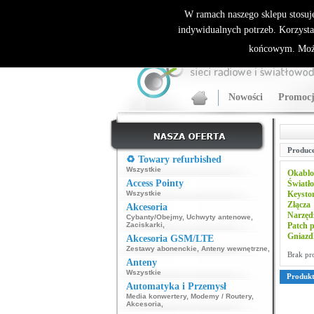
ALLNET.PL Sieci bezprzewodowe - generalny dyst
W ramach naszego sklepu stosuj
indywidualnych potrzeb. Korzysta
końcowym. Może
Nowości
Promocj
Produce
♻️ Towary refurbished
Wszystkie
Okablo
Access Pointy
Światł
Wszystkie
Keysto
Złącza
Akcesoria
Narzęd
Cybanty/Obejmy
,
Uchwyty antenowe
,
Zaciskarki
,
Patch p
Gniazd
Akcesoria GSM/LTE
Zestawy abonenckie
,
Anteny wewnętrzne
,
Brak pr
Anteny
Wszystkie
Produk
Automatyka i Przemysł
Media konwertery
,
Modemy / Routery
,
Akcesoria
,