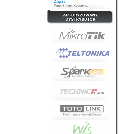
Złącza
Typu N
,
Inne
,
Keystone
,