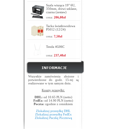
Szafa wisząca 19" 6U,
350mm, drzwi szklane,
czarna (zestaw)
cena:
206,00zł
Tacka światłowodowa
P5012 (12/24)
cena:
7,50zł
Tenda 4G06C
cena:
237,40zł
Wszystkie zamówienia złożone i
potwierdzone do godz. 15-tej są
realizowane w tym samym dniu.
Koszty przesyłki:
DHL:
od 10.65 PLN (netto)
FedEx:
od 14.90 PLN (netto)
Poczta:
zgodnie z cennikiem
Zlokalizuj przesyłkę DHL
Zlokalizuj przesyłkę FedEx
Zlokalizuj Paczkę Pocztową