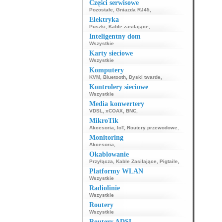
Części serwisowe
Pozostałe
,
Gniazda RJ45
,
Elektryka
Puszki
,
Kable zasilające
,
Inteligentny dom
Wszystkie
Karty sieciowe
Wszystkie
Komputery
KVM
,
Bluetooth
,
Dyski twarde
,
Kontrolery sieciowe
Wszystkie
Media konwertery
VDSL
,
xCOAX
,
BNC
,
MikroTik
Akcesoria
,
IoT
,
Routery przewodowe
,
Monitoring
Akcesoria
,
Okablowanie
Przyłącza
,
Kable Zasilające
,
Pigtaile
,
Platformy WLAN
Wszystkie
Radiolinie
Wszystkie
Routery
Wszystkie
Routery ADSL