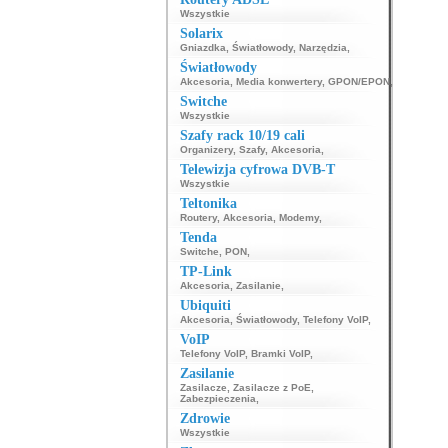
Wszystkie
Solarix
Gniazdka
,
Światłowody
,
Narzędzia
,
Światłowody
Akcesoria
,
Media konwertery
,
GPON/EPON
,
Switche
Wszystkie
Szafy rack 10/19 cali
Organizery
,
Szafy
,
Akcesoria
,
Telewizja cyfrowa DVB-T
Wszystkie
Teltonika
Routery
,
Akcesoria
,
Modemy
,
Tenda
Switche
,
PON
,
TP-Link
Akcesoria
,
Zasilanie
,
Ubiquiti
Akcesoria
,
Światłowody
,
Telefony VoIP
,
VoIP
Telefony VoIP
,
Bramki VoIP
,
Zasilanie
Zasilacze
,
Zasilacze z PoE
,
Zabezpieczenia
,
Zdrowie
Wszystkie