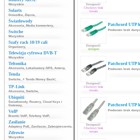
Wszystkie
Dostępność:
Chwilowy brak
Solarix
towaru
Gniazdka
,
Złącza
,
Światłowody
Patchcord UTP ka
Akcesoria
,
Media konwertery
,
Producent:
brak dany
Switche
Wszystkie
Szafy rack 10/19 cali
Dostępność:
Organizery
,
dostępne
Telewizja cyfrowa DVB-T
Wszystkie
Teltonika
Patchcord UTP k
Akcesoria
,
Lokalizatory GPS
,
Anteny
,
Producent:
brak dany
Tenda
Switche
,
⚡ Tenda Money Back!
,
Dostępność:
TP-Link
Chwilowy brak
towaru
Akcesoria
,
Switche
,
Ubiquiti
Światłowody
,
Routery
,
Cloud Keys i
Patchcord UTP k
Gateway
,
Producent:
brak dany
VoIP
Bramki VoIP
,
Telefony VoIP
,
Zasilanie
Dostępność:
Adaptery PoE
,
Zasilacze
,
Zabezpieczenia
,
Chwilowy brak
towaru
Zdrowie
Wszystkie