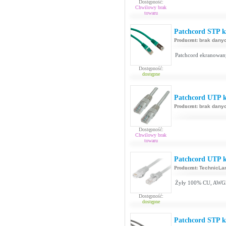
Dostępność:
Chwilowy brak
towaru
Patchcord STP ka
Producent:
brak dany
Patchcord ekranowan
Dostępność:
dostępne
Patchcord UTP k
Producent:
brak dany
Dostępność:
Chwilowy brak
towaru
Patchcord UTP k
Producent:
TechnicLa
Żyły 100% CU, AWG
Dostępność:
dostępne
Patchcord STP k