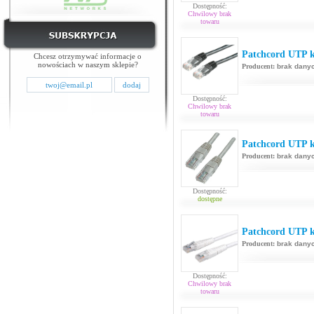
Dostępność:
Chwilowy brak
towaru
Patchcord UTP k
Chcesz otrzymywać informacje o
nowościach w naszym sklepie?
Producent:
brak dany
Dostępność:
Chwilowy brak
towaru
Patchcord UTP k
Producent:
brak dany
Dostępność:
dostępne
Patchcord UTP ka
Producent:
brak dany
Dostępność:
Chwilowy brak
towaru