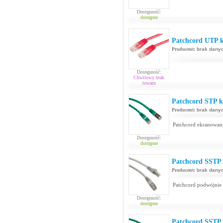
Dostępność:
dostępne
Patchcord UTP k
Producent:
brak dany
Dostępność:
Chwilowy brak
towaru
Patchcord STP ka
Producent:
brak dany
Patchcord ekranowan
Dostępność:
dostępne
Patchcord SSTP 
Producent:
brak dany
Patchcord podwójnie
Dostępność:
dostępne
Patchcord SSTP 