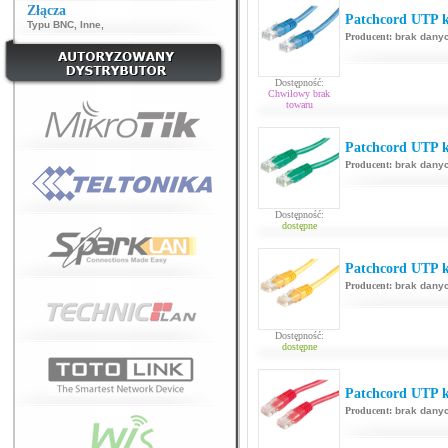
Złącza
Patchcord UTP ka
Typu BNC
,
Inne
,
Producent:
brak dany
Dostępność:
Chwilowy brak
towaru
Patchcord UTP ka
Producent:
brak dany
Dostępność:
dostępne
Patchcord UTP ka
Producent:
brak dany
Dostępność:
dostępne
Patchcord UTP k
Producent:
brak dany