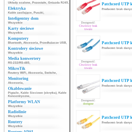
Układy scalone
,
Pozostałe
,
Gniazda RJ45
,
Patchcord UTP k
Elektryka
Producent:
brak dany
Kable zasilające
,
Puszki
,
Inteligentny dom
Wszystkie
Dostępność:
Chwilowy brak
Karty sieciowe
towaru
Wszystkie
Komputery
Patchcord UTP ka
Bluetooth
,
Akcesoria
,
Przedłużacze USB
,
Kontrolery sieciowe
Producent:
brak dany
Wszystkie
Media konwertery
Dostępność:
RS-232/RS-485
,
Chwilowy brak
MikroTik
towaru
Routery WiFi
,
Akcesoria
,
Switche
,
Monitoring
Patchcord UTP k
Akcesoria
,
Producent:
brak dany
Okablowanie
Pigtaile
,
Kable Sieciowe (skrętka)
,
Kable
Koncentryczne
,
Dostępność:
Platformy WLAN
dostępne
Wszystkie
Radiolinie
Wszystkie
Patchcord UTP ka
Routery
Producent:
brak dany
Wszystkie
Routery ADSL