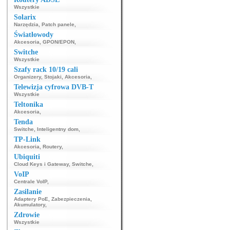
Wszystkie
Solarix
Narzędzia
,
Patch panele
,
Światłowody
Akcesoria
,
GPON/EPON
,
Switche
Wszystkie
Szafy rack 10/19 cali
Organizery
,
Stojaki
,
Akcesoria
,
Telewizja cyfrowa DVB-T
Wszystkie
Teltonika
Akcesoria
,
Tenda
Switche
,
Inteligentny dom
,
TP-Link
Akcesoria
,
Routery
,
Ubiquiti
Cloud Keys i Gateway
,
Switche
,
VoIP
Centrale VoIP
,
Zasilanie
Adaptery PoE
,
Zabezpieczenia
,
Akumulatory
,
Zdrowie
Wszystkie