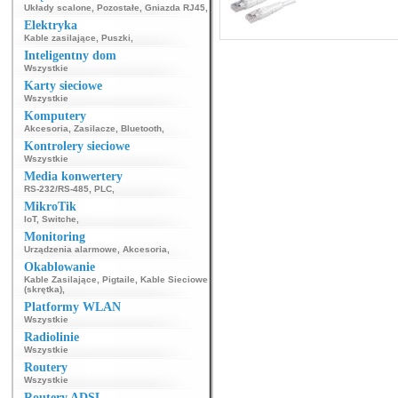
Układy scalone
,
Pozostałe
,
Gniazda RJ45
,
Elektryka
Kable zasilające
,
Puszki
,
Inteligentny dom
Wszystkie
Karty sieciowe
Wszystkie
Komputery
Akcesoria
,
Zasilacze
,
Bluetooth
,
Kontrolery sieciowe
Wszystkie
Media konwertery
RS-232/RS-485
,
PLC
,
MikroTik
IoT
,
Switche
,
Monitoring
Urządzenia alarmowe
,
Akcesoria
,
Okablowanie
Kable Zasilające
,
Pigtaile
,
Kable Sieciowe
(skrętka)
,
Platformy WLAN
Wszystkie
Radiolinie
Wszystkie
Routery
Wszystkie
Routery ADSL