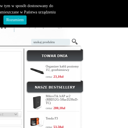
, w tym w sposób dostosowany do
zamieszczane w Państwa urządzeniu
ZAŁÓŻ KONTO
LOGOWANIE
.
Rozumiem
TWÓJ KOSZYK
W koszyku jest 0 produktów(y)
Organizer kabli poziomy
1U, grzebieniowy
cena:
23,10zł
MikroTik hAP ac2
(RBD52G-5HacD2HnD-
TC)
cena:
280,10zł
Tenda F3
cena:
53,50zł