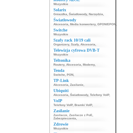
Wszystkie
Solarix
Gniazdka
,
Światłowody
,
Narzędzia
,
Światłowody
Akcesoria
,
Media konwertery
,
GPON/EPON
,
Switche
Wszystkie
Szafy rack 10/19 cali
Organizery
,
Szafy
,
Akcesoria
,
Telewizja cyfrowa DVB-T
Wszystkie
Teltonika
Routery
,
Akcesoria
,
Modemy
,
Tenda
Switche
,
PON
,
TP-Link
Akcesoria
,
Zasilanie
,
Ubiquiti
Akcesoria
,
Światłowody
,
Telefony VoIP
,
VoIP
Telefony VoIP
,
Bramki VoIP
,
Zasilanie
Zasilacze
,
Zasilacze z PoE
,
Zabezpieczenia
,
Zdrowie
Wszystkie