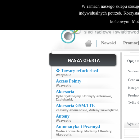
ALLNET.PL Sieci bezprzewodowe - generalny dyst
W ramach naszego sklepu stosuj
indywidualnych potrzeb. Korzysta
końcowym. Może
Nowości
Promocj
Opcje s
♻️ Towary refurbished
Szukana
Wszystkie
Cena
o
Access Pointy
Wszystkie
Kategor
Akcesoria
Produce
Cybanty/Obejmy
,
Uchwyty antenowe
,
Zaciskarki
,
Tylko 
Akcesoria GSM/LTE
Zestawy abonenckie
,
Anteny wewnętrzne
,
Anteny
Wszystkie
Wyniki 
Automatyka i Przemysł
Media konwertery
,
Modemy / Routery
,
Akcesoria
,