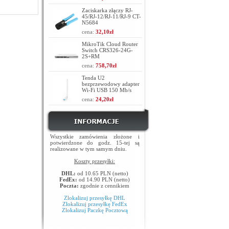
Zaciskarka złączy RJ-
45/RJ-12/RJ-11/RJ-9 CT-
N5684
cena:
32,10zł
MikroTik Cloud Router
Switch CRS326-24G-
2S+RM
cena:
758,70zł
Tenda U2
bezprzewodowy adapter
Wi-Fi USB 150 Mb/s
cena:
24,20zł
Wszystkie zamówienia złożone i
potwierdzone do godz. 15-tej są
realizowane w tym samym dniu.
Koszty przesyłki:
DHL:
od 10.65 PLN (netto)
FedEx:
od 14.90 PLN (netto)
Poczta:
zgodnie z cennikiem
Zlokalizuj przesyłkę DHL
Zlokalizuj przesyłkę FedEx
Zlokalizuj Paczkę Pocztową