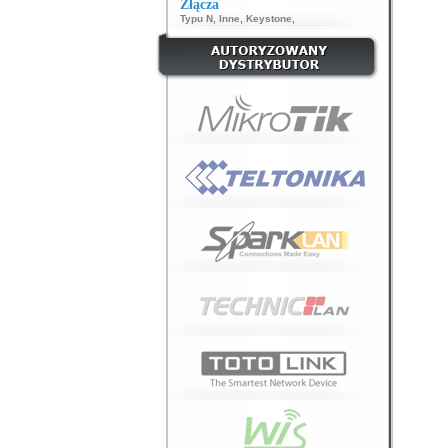
Złącza
Typu N
,
Inne
,
Keystone
,