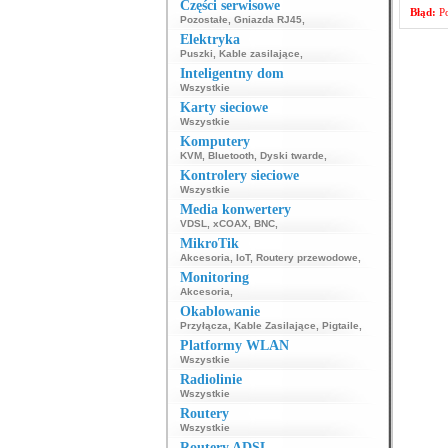
Części serwisowe
Błąd:
Po
Pozostałe
,
Gniazda RJ45
,
Elektryka
Puszki
,
Kable zasilające
,
Inteligentny dom
Wszystkie
Karty sieciowe
Wszystkie
Komputery
KVM
,
Bluetooth
,
Dyski twarde
,
Kontrolery sieciowe
Wszystkie
Media konwertery
VDSL
,
xCOAX
,
BNC
,
MikroTik
Akcesoria
,
IoT
,
Routery przewodowe
,
Monitoring
Akcesoria
,
Okablowanie
Przyłącza
,
Kable Zasilające
,
Pigtaile
,
Platformy WLAN
Wszystkie
Radiolinie
Wszystkie
Routery
Wszystkie
Routery ADSL