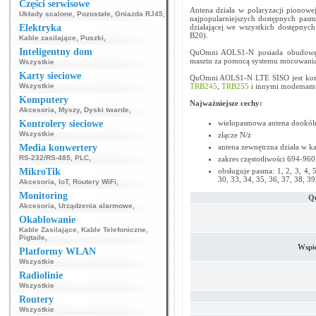
Części serwisowe
Antena działa w polaryzacji pionowe
Układy scalone
,
Pozostałe
,
Gniazda RJ45
,
najpopularniejszych dostępnych pasm
Elektryka
działającej we wszystkich dostępn
B20).
Kable zasilające
,
Puszki
,
Inteligentny dom
QuOmni AOLS1-N posiada obudowę 
masztu za pomocą systemu mocowania
Wszystkie
Karty sieciowe
QuOmni AOLS1-N LTE SISO jest komp
Wszystkie
TRB245
,
TRB255
i innymi modemami 
Komputery
Najważniejsze cechy:
Akcesoria
,
Myszy
,
Dyski twarde
,
Kontrolery sieciowe
wielopasmowa antena dookól
Wszystkie
złącze N/ż
Media konwertery
antena zewnętrzna działa w 
RS-232/RS-485
,
PLC
,
zakres częstotliwości 694-9
MikroTik
obsługuje pasma: 1, 2, 3, 4, 5
30, 33, 34, 35, 36, 37, 38, 39
Akcesoria
,
IoT
,
Routery WiFi
,
Monitoring
Q
Akcesoria
,
Urządzenia alarmowe
,
Okablowanie
Kable Zasilające
,
Kable Telefoniczne
,
Pigtaile
,
Wspi
Platformy WLAN
Wszystkie
Radiolinie
Wszystkie
Routery
Wszystkie