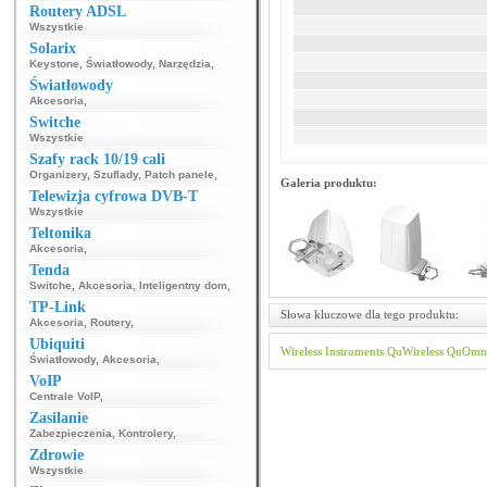
Routery ADSL
Wszystkie
Solarix
Keystone
,
Światłowody
,
Narzędzia
,
Światłowody
Akcesoria
,
Switche
Wszystkie
Szafy rack 10/19 cali
Organizery
,
Szuflady
,
Patch panele
,
Galeria produktu:
Telewizja cyfrowa DVB-T
Wszystkie
Teltonika
Akcesoria
,
Tenda
Switche
,
Akcesoria
,
Inteligentny dom
,
TP-Link
Słowa kluczowe dla tego produktu:
Akcesoria
,
Routery
,
Ubiquiti
Wireless Instruments
QuWireless
QuOmni
Światłowody
,
Akcesoria
,
VoIP
Centrale VoIP
,
Zasilanie
Zabezpieczenia
,
Kontrolery
,
Zdrowie
Wszystkie