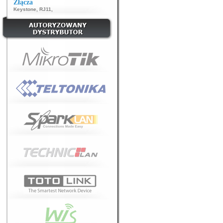
Złącza
Keystone
,
RJ11
,