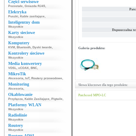
Części serwisowe
Pozostałe
,
Gniazda RJ45
,
Pat
Elektryka
Puszki
,
Kable zasilające
,
Inteligentny dom
Wszystkie
Dopuszczalna t
Karty sieciowe
Wszystkie
Komputery
KVM
,
Bluetooth
,
Dyski twarde
,
Galeria produktu:
Kontrolery sieciowe
Wszystkie
Media konwertery
VDSL
,
xCOAX
,
BNC
,
MikroTik
Akcesoria
,
IoT
,
Routery przewodowe
,
Monitoring
Słowa kluczowe dla tego produktu:
Akcesoria
,
Okablowanie
Patchcord
MPO-LC
Przyłącza
,
Kable Zasilające
,
Pigtaile
,
Platformy WLAN
Wszystkie
Radiolinie
Wszystkie
Routery
Wszystkie
Routery ADSL