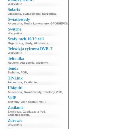
Wszystkie
Solarix
Gniazdka
,
Światłowody
,
Narzędzia
,
Światłowody
Akcesoria
,
Media konwertery
,
GPON/EPON
,
Switche
Wszystkie
Szafy rack 10/19 cali
Organizery
,
Szafy
,
Akcesoria
,
Telewizja cyfrowa DVB-T
Wszystkie
Teltonika
Routery
,
Akcesoria
,
Modemy
,
Tenda
Switche
,
PON
,
TP-Link
Akcesoria
,
Zasilanie
,
Ubiquiti
Akcesoria
,
Światłowody
,
Telefony VoIP
,
VoIP
Telefony VoIP
,
Bramki VoIP
,
Zasilanie
Zasilacze
,
Zasilacze z PoE
,
Zabezpieczenia
,
Zdrowie
Wszystkie