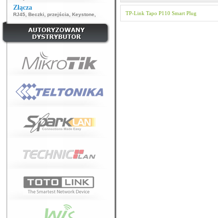
Złącza
TP-Link
Tapo
P110
Smart Plug
RJ45
,
Beczki, przejścia
,
Keystone
,