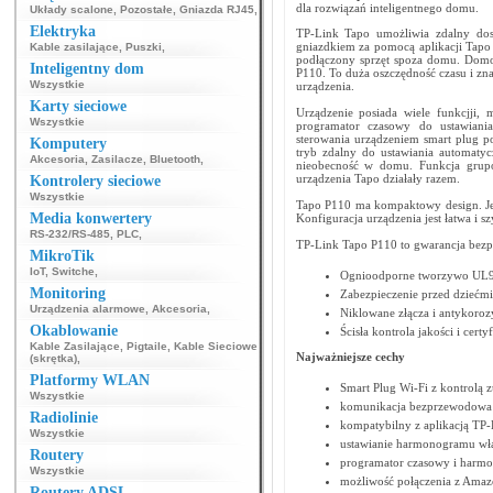
dla rozwiązań inteligentnego domu.
Układy scalone
,
Pozostałe
,
Gniazda RJ45
,
Elektryka
TP-Link Tapo umożliwia zdalny dos
gniazdkiem za pomocą aplikacji Tapo 
Kable zasilające
,
Puszki
,
podłączony sprzęt spoza domu. Domo
Inteligentny dom
P110. To duża oszczędność czasu i zna
Wszystkie
urządzenia.
Karty sieciowe
Urządzenie posiada wiele funkcjji,
Wszystkie
programator czasowy do ustawiania
sterowania urządzeniem smart plug p
Komputery
tryb zdalny do ustawiania automaty
Akcesoria
,
Zasilacze
,
Bluetooth
,
nieobecność w domu. Funkcja grupo
urządzenia Tapo działały razem.
Kontrolery sieciowe
Wszystkie
Tapo P110 ma kompaktowy design. Jes
Media konwertery
Konfiguracja urządzenia jest łatwa i s
RS-232/RS-485
,
PLC
,
TP-Link Tapo P110 to gwarancja bezp
MikroTik
IoT
,
Switche
,
Ognioodporne tworzywo UL94-
Monitoring
Zabezpieczenie przed dziećm
Urządzenia alarmowe
,
Akcesoria
,
Niklowane złącza i antykorozy
Okablowanie
Ścisła kontrola jakości i cer
Kable Zasilające
,
Pigtaile
,
Kable Sieciowe
Najważniejsze cechy
(skrętka)
,
Platformy WLAN
Smart Plug Wi-Fi z kontrolą z
Wszystkie
komunikacja bezprzewodowa 
Radiolinie
kompatybilny z aplikacją TP-
Wszystkie
ustawianie harmonogramu włąc
Routery
programator czasowy i harm
Wszystkie
możliwość połączenia z Amazo
Routery ADSL