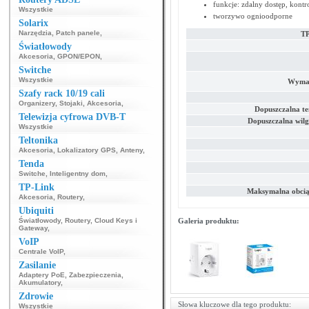
funkcje: zdalny dostęp, kontr
Wszystkie
tworzywo ognioodporne
Solarix
Narzędzia
,
Patch panele
,
TP
Światłowody
Akcesoria
,
GPON/EPON
,
Switche
Wszystkie
Wymag
Szafy rack 10/19 cali
Organizery
,
Stojaki
,
Akcesoria
,
Dopuszczalna t
Telewizja cyfrowa DVB-T
Dopuszczalna wilg
Wszystkie
Teltonika
Akcesoria
,
Lokalizatory GPS
,
Anteny
,
Tenda
Switche
,
Inteligentny dom
,
TP-Link
Maksymalna obcią
Akcesoria
,
Routery
,
Ubiquiti
Światłowody
,
Routery
,
Cloud Keys i
Galeria produktu:
Gateway
,
VoIP
Centrale VoIP
,
Zasilanie
Adaptery PoE
,
Zabezpieczenia
,
Akumulatory
,
Zdrowie
Słowa kluczowe dla tego produktu:
Wszystkie