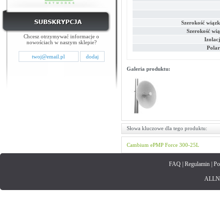
Szerokość wiązk
Szerokość wią
Chcesz otrzymywać informacje o
Izolac
nowościach w naszym sklepie?
Polar
Galeria produktu:
Słowa kluczowe dla tego produktu:
Cambium
ePMP
Force 300-25L
FAQ
|
Regulamin
|
Po
ALLNET