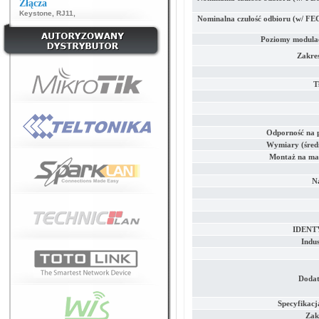
Złącza
Keystone
,
RJ11
,
Nominalna czułość odbioru (w/ FEC
Poziomy modulac
Zakres
T
Odporność na 
Wymiary (średn
Montaż na mas
Na
IDENT
Indu
Dodat
Specyfikacj
Zakr