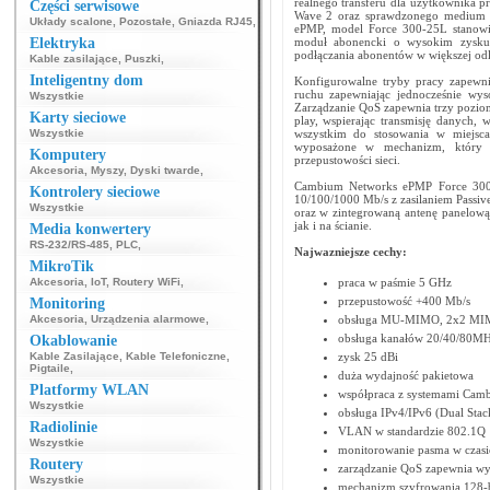
realnego transferu dla użytkownika 
Części serwisowe
Wave 2 oraz sprawdzonego medium r
Układy scalone
,
Pozostałe
,
Gniazda RJ45
,
ePMP, model Force 300-25L stanowi 
Elektryka
moduł abonencki o wysokim zysku
podłączania abonentów w większej odle
Kable zasilające
,
Puszki
,
Inteligentny dom
Konfigurowalne tryby pracy zapewni
ruchu zapewniając jednocześnie wys
Wszystkie
Zarządzanie QoS zapewnia trzy poziomy
Karty sieciowe
play, wspierając transmisję danych
Wszystkie
wszystkim do stosowania w miejscac
wyposażone w mechanizm, który m
Komputery
przepustowości sieci.
Akcesoria
,
Myszy
,
Dyski twarde
,
Cambium Networks ePMP Force 300-
Kontrolery sieciowe
10/100/1000 Mb/s z zasilaniem Passi
Wszystkie
oraz w zintegrowaną antenę panelową
jak i na ścianie.
Media konwertery
RS-232/RS-485
,
PLC
,
Najwazniejsze cechy:
MikroTik
Akcesoria
,
IoT
,
Routery WiFi
,
praca w paśmie 5 GHz
przepustowość +400 Mb/s
Monitoring
Akcesoria
,
Urządzenia alarmowe
,
obsługa MU-MIMO, 2x2 M
obsługa kanałów 20/40/80M
Okablowanie
Kable Zasilające
,
Kable Telefoniczne
,
zysk 25 dBi
Pigtaile
,
duża wydajność pakietowa
Platformy WLAN
współpraca z systemami Ca
Wszystkie
obsługa IPv4/IPv6 (Dual St
Radiolinie
VLAN w standardzie 802.1Q
Wszystkie
monitorowanie pasma w czasi
Routery
zarządzanie QoS zapewnia wyją
Wszystkie
mechanizm szyfrowania 128-