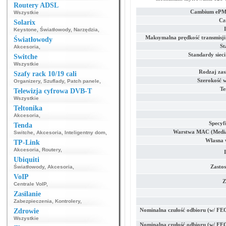
Routery ADSL
Cambium ePMP
Wszystkie
Cz
Solarix
Keystone
,
Światłowody
,
Narzędzia
,
Maksymalna prędkość transmisj
Światłowody
St
Akcesoria
,
Standardy siec
Switche
Wszystkie
Rodzaj zas
Szafy rack 10/19 cali
Szerokość w
Organizery
,
Szuflady
,
Patch panele
,
Te
Telewizja cyfrowa DVB-T
Wszystkie
Teltonika
Akcesoria
,
Specyf
Tenda
Warstwa MAC (Media 
Switche
,
Akcesoria
,
Inteligentny dom
,
Własna 
TP-Link
Akcesoria
,
Routery
,
Ubiquiti
Zasto
Światłowody
,
Akcesoria
,
VoIP
Z
Centrale VoIP
,
Zasilanie
Zabezpieczenia
,
Kontrolery
,
Nominalna czułość odbioru (w/ FEC
Zdrowie
Wszystkie
Nominalna czułość odbioru (w/ FEC