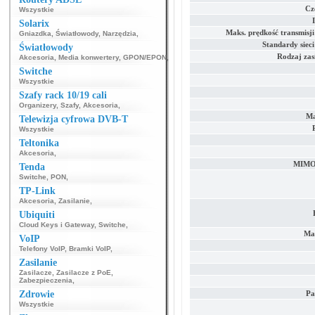
Cz
Wszystkie
Solarix
Maks. prędkość transmisj
Gniazdka
,
Światłowody
,
Narzędzia
,
Standardy siec
Światłowody
Rodzaj zas
Akcesoria
,
Media konwertery
,
GPON/EPON
,
Switche
Wszystkie
Szafy rack 10/19 cali
Organizery
,
Szafy
,
Akcesoria
,
Ma
Telewizja cyfrowa DVB-T
Wszystkie
Teltonika
Akcesoria
,
MIMO 
Tenda
Switche
,
PON
,
TP-Link
Akcesoria
,
Zasilanie
,
Ubiquiti
Cloud Keys i Gateway
,
Switche
,
Ma
VoIP
Telefony VoIP
,
Bramki VoIP
,
Zasilanie
Zasilacze
,
Zasilacze z PoE
,
Zabezpieczenia
,
Zdrowie
Pa
Wszystkie