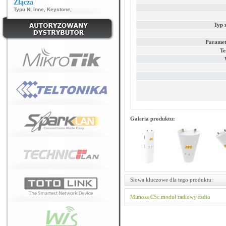
Złącza
Typu N
,
Inne
,
Keystone
,
Typ 
Paramet
Te
Galeria produktu:
Słowa kluczowe dla tego produktu:
Mimosa
C5c
moduł radiowy
radio