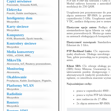
PTP lub PTMP dla wdrożeń 5 GHz o 
Części serwisowe
Moduł radiowy korzysta z autorski
Pozostałe
,
Gniazda RJ45
,
modulacji do 256 QAM.
Elektryka
Urządzenie jest przystosowane do pra
Puszki
,
Kable zasilające
,
złącza antenowe RP-SMA (z gwinte
Inteligentny dom
częstotliwości 5 GHz. Urządzenie zasi
V DC, zasilacz dołączony jest w zesta
Wszystkie
Karty sieciowe
Elastyczne opcje anten:
Podłącz d
Wszystkie
niestandardowe łącza klienta na wię
anten przewodowych. Można go zamon
Komputery
na antenach obsługujących kompatybi
KVM
,
Bluetooth
,
Dyski twarde
,
Elastyczność rozwiązań:
Standardo
Kontrolery sieciowe
Ethernet do 1 Gb/s.
Wszystkie
PTP Backhaul Links:
C5c zapewnia 
Media konwertery
małej obudowie. Obsługa szerokiego 
VDSL
,
xCOAX
,
BNC
,
Tam, gdzie pozwalają na to przepisy, 
MikroTik
anten.
Akcesoria
,
IoT
,
Routery przewodowe
,
Klient SRS:
C5c oferuje obsługę po 
Monitoring
(SRS) firmy Mimosa. Gwarantuje to, 
taktowaniem punktu dostępowego i 
Akcesoria
,
alternatywnych (stałych) protokołów 
Okablowanie
żądanie, co umożliwia znacznie wyższ
Przyłącza
,
Kable Zasilające
,
Pigtaile
,
Najważniejsze cechy:
Platformy WLAN
Wszystkie
praca w częstotliwości 4900 
Radiolinie
praca w trybie PTP lub klien
Wszystkie
moc nadawcza do 27 dBm
Routery
2x złącza antenowe RP-SMA
Wszystkie
Routery ADSL