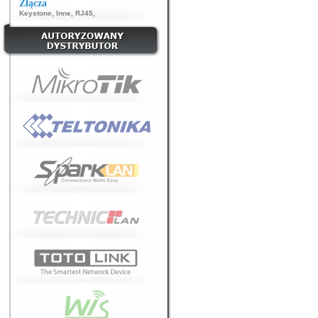
Złącza
Keystone
,
Inne
,
RJ45
,