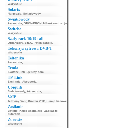
Wszystkie
Solarix
Narzędzia
,
Światłowody
,
Światłowody
Akcesoria
,
GPON/EPON
,
Mikrokanalizacja
,
Switche
Wszystkie
Szafy rack 10/19 cali
Organizery
,
Szafy
,
Patch panele
,
Telewizja cyfrowa DVB-T
Wszystkie
Teltonika
Akcesoria
,
Tenda
Switche
,
Inteligentny dom
,
TP-Link
Zasilanie
,
Akcesoria
,
Ubiquiti
Światłowody
,
Akcesoria
,
VoIP
Telefony VoIP
,
Bramki VoIP
,
Stacje bazowe
,
Zasilanie
Baterie
,
Kable zasilające
,
Zasilacze
buforowe
,
Zdrowie
Wszystkie