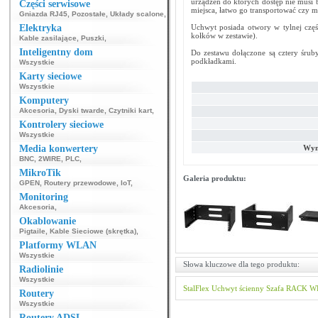
urządzeń do których dostęp nie musi
Części serwisowe
miejsca, łatwo go transportować czy 
Gniazda RJ45
,
Pozostałe
,
Układy scalone
,
Elektryka
Uchwyt posiada otwory w tylnej czę
kołków w zestawie).
Kable zasilające
,
Puszki
,
Inteligentny dom
Do zestawu dołączone są cztery śru
podkładkami.
Wszystkie
Karty sieciowe
Wszystkie
Komputery
Akcesoria
,
Dyski twarde
,
Czytniki kart
,
Kontrolery sieciowe
Wszystkie
Media konwertery
Wym
BNC
,
2WIRE
,
PLC
,
MikroTik
Galeria produktu:
GPEN
,
Routery przewodowe
,
IoT
,
Monitoring
Akcesoria
,
Okablowanie
Pigtaile
,
Kable Sieciowe (skrętka)
,
Platformy WLAN
Wszystkie
Słowa kluczowe dla tego produktu:
Radiolinie
Wszystkie
StalFlex
Uchwyt ścienny
Szafa RACK
W
Routery
Wszystkie
Routery ADSL