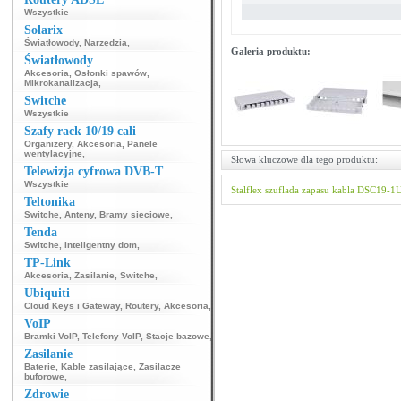
Wszystkie
Solarix
Światłowody
,
Narzędzia
,
Galeria produktu:
Światłowody
Akcesoria
,
Osłonki spawów
,
Mikrokanalizacja
,
Switche
Wszystkie
Szafy rack 10/19 cali
Organizery
,
Akcesoria
,
Panele
wentylacyjne
,
Słowa kluczowe dla tego produktu:
Telewizja cyfrowa DVB-T
Wszystkie
Stalflex
szuflada zapasu kabla
DSC19-1
Teltonika
Switche
,
Anteny
,
Bramy sieciowe
,
Tenda
Switche
,
Inteligentny dom
,
TP-Link
Akcesoria
,
Zasilanie
,
Switche
,
Ubiquiti
Cloud Keys i Gateway
,
Routery
,
Akcesoria
,
VoIP
Bramki VoIP
,
Telefony VoIP
,
Stacje bazowe
,
Zasilanie
Baterie
,
Kable zasilające
,
Zasilacze
buforowe
,
Zdrowie