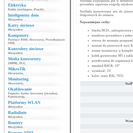
Szuflada wyposażona jest w metalowe
prowadnic zapewnia wygodę użytkowa
Elektryka
Kable zasilające
,
Puszki
,
Szuflada monotowana jest do pio
Inteligentny dom
dołączonych do zestawu.
Wszystkie
Najważniejsze cechy:
Karty sieciowe
Wszystkie
blacha DC01, zabezpieczona 
Komputery
metalowe prowadnice z peł
Pamięci RAM
,
Akcesoria
,
Przedłużacze
otwory do montażu przepust
USB
,
montaż do pionowych szyn 
Kontrolery sieciowe
zestaw montażowy w kompleci
Wszystkie
kołek gwintowany M5 z nakł
Media konwertery
przetłoczenia do organizacji k
2WIRE
,
PLC
,
standard RACK: 19”
MikroTik
wysokość: 1U
Akcesoria
,
kolor: szary RAL 7035
Monitoring
Akcesoria
,
Stal
Okablowanie
Pigtaile
,
Kable Sieciowe (skrętka)
,
Patchcordy
,
Platformy WLAN
Wszystkie
Radiolinie
Wszystkie
Wymi
Routery
Wszystkie
Routery ADSL