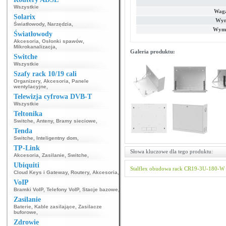
Wszystkie
Waga
Solarix
Wym
Światłowody
,
Narzędzia
,
Wymi
Światłowody
Akcesoria
,
Osłonki spawów
,
Mikrokanalizacja
,
Galeria produktu:
Switche
Wszystkie
Szafy rack 10/19 cali
Organizery
,
Akcesoria
,
Panele
wentylacyjne
,
Telewizja cyfrowa DVB-T
Wszystkie
Teltonika
Switche
,
Anteny
,
Bramy sieciowe
,
Tenda
Switche
,
Inteligentny dom
,
TP-Link
Słowa kluczowe dla tego produktu:
Akcesoria
,
Zasilanie
,
Switche
,
Ubiquiti
Stalflex
obudowa rack
CR19-3U-180-W
Cloud Keys i Gateway
,
Routery
,
Akcesoria
,
VoIP
Bramki VoIP
,
Telefony VoIP
,
Stacje bazowe
,
Zasilanie
Baterie
,
Kable zasilające
,
Zasilacze
buforowe
,
Zdrowie