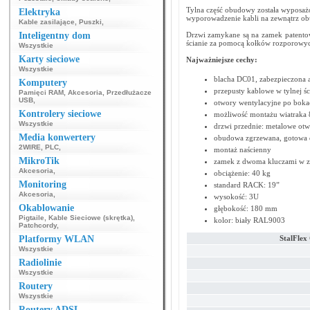
Tylna część obudowy została wyposaż
Elektryka
wyporowadzenie kabli na zewnątrz o
Kable zasilające
,
Puszki
,
Inteligentny dom
Drzwi zamykane są na zamek patento
ścianie za pomocą kołków rozporowy
Wszystkie
Karty sieciowe
Najważniejsze cechy:
Wszystkie
blacha DC01, zabezpieczona 
Komputery
przepusty kablowe w tylnej ś
Pamięci RAM
,
Akcesoria
,
Przedłużacze
USB
,
otwory wentylacyjne po bo
Kontrolery sieciowe
możliwość montażu wiatraka 
Wszystkie
drzwi przednie: metalowe otw
Media konwertery
obudowa zgrzewana, gotowa 
2WIRE
,
PLC
,
montaż naścienny
MikroTik
zamek z dwoma kluczami w z
Akcesoria
,
obciążenie: 40 kg
Monitoring
standard RACK: 19”
Akcesoria
,
wysokość: 3U
Okablowanie
głębokość: 180 mm
Pigtaile
,
Kable Sieciowe (skrętka)
,
kolor: biały RAL9003
Patchcordy
,
Platformy WLAN
StalFle
Wszystkie
Radiolinie
Wszystkie
Routery
Wszystkie
Routery ADSL