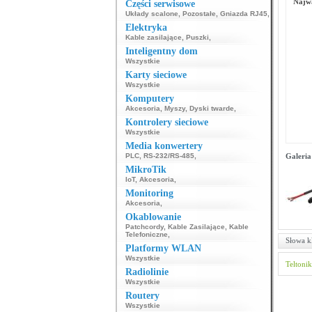
Najwa
Części serwisowe
Układy scalone
,
Pozostałe
,
Gniazda RJ45
,
Elektryka
Kable zasilające
,
Puszki
,
Inteligentny dom
Wszystkie
Karty sieciowe
Wszystkie
Komputery
Akcesoria
,
Myszy
,
Dyski twarde
,
Kontrolery sieciowe
Wszystkie
Media konwertery
PLC
,
RS-232/RS-485
,
Galeria
MikroTik
IoT
,
Akcesoria
,
Monitoring
Akcesoria
,
Okablowanie
Patchcordy
,
Kable Zasilające
,
Kable
Telefoniczne
,
Słowa k
Platformy WLAN
Wszystkie
Teltoni
Radiolinie
Wszystkie
Routery
Wszystkie