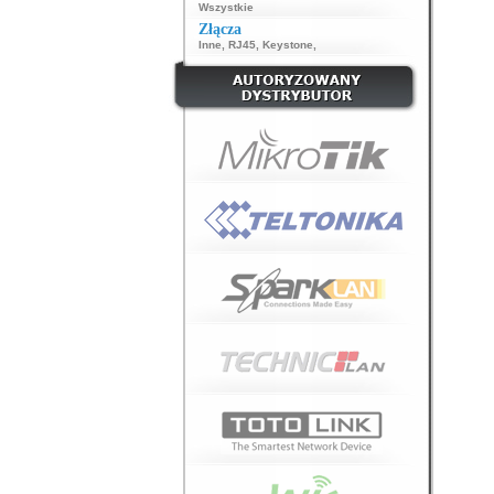
Wszystkie
Złącza
Inne
,
RJ45
,
Keystone
,