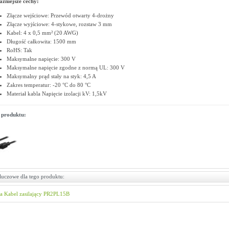
żniejsze cechy:
Złącze wejściowe: Przewód otwarty 4-drożny
Złącze wyjściowe: 4-stykowe, rozstaw 3 mm
Kabel: 4 x 0,5 mm² (20 AWG)
Długość całkowita: 1500 mm
RoHS: Tak
Maksymalne napięcie: 300 V
Maksymalne napięcie zgodne z normą UL: 300 V
Maksymalny prąd stały na styk: 4,5 A
Zakres temperatur: -20 °C do 80 °C
Materiał kabla Napięcie izolacji kV: 1,5kV
 produktu:
luczowe dla tego produktu:
ka
Kabel zasilający
PR2PL15B