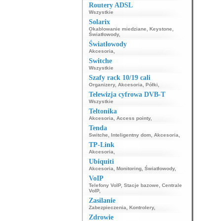
Routery ADSL
Wszystkie
Solarix
Okablowanie miedziane
,
Keystone
,
Światłowody
,
Światłowody
Akcesoria
,
Switche
Wszystkie
Szafy rack 10/19 cali
Organizery
,
Akcesoria
,
Półki
,
Telewizja cyfrowa DVB-T
Wszystkie
Teltonika
Akcesoria
,
Access pointy
,
Tenda
Switche
,
Inteligentny dom
,
Akcesoria
,
TP-Link
Akcesoria
,
Ubiquiti
Akcesoria
,
Monitoring
,
Światłowody
,
VoIP
Telefony VoIP
,
Stacje bazowe
,
Centrale
VoIP
,
Zasilanie
Zabezpieczenia
,
Kontrolery
,
Zdrowie