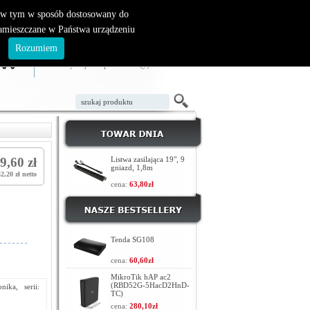
, w tym w sposób dostosowany do
zamieszczane w Państwa urządzeniu
ZAŁÓŻ KONTO
LOGOWANIE
.
Rozumiem
TWÓJ KOSZYK
W koszyku jest 0 produktów(y)
9,60 zł
Listwa zasilająca 19", 9
gniazd, 1,8m
32,20 zł netto
cena:
63,80zł
Tenda SG108
cena:
60,60zł
MikroTik hAP ac2
(RBD52G-5HacD2HnD-
ika, serii:
TC)
cena:
280,10zł