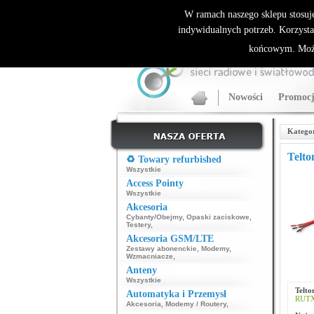
ALLNET.PL Sieci bezprzewodowe - generalny dyst
W ramach naszego sklepu stosuj
indywidualnych potrzeb. Korzysta
końcowym. Może
Nowości
Promocj
Katego
Telto
♻️ Towary refurbished
Wszystkie
Access Pointy
Wszystkie
Akcesoria
Cybanty/Obejmy
,
Opaski zaciskowe
,
Testery
,
Akcesoria GSM/LTE
Zestawy abonenckie
,
Modemy
,
Wzmacniacze
,
Anteny
Wszystkie
Telt
Automatyka i Przemysł
RUT
Akcesoria
,
Modemy / Routery
,