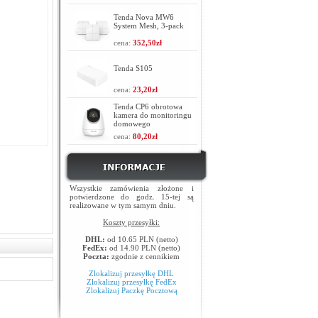
Tenda Nova MW6
System Mesh, 3-pack
cena:
352,50zł
Tenda S105
cena:
23,20zł
Tenda CP6 obrotowa
kamera do monitoringu
domowego
cena:
80,20zł
Wszystkie zamówienia złożone i
potwierdzone do godz. 15-tej są
realizowane w tym samym dniu.
Koszty przesyłki:
DHL:
od 10.65 PLN (netto)
FedEx:
od 14.90 PLN (netto)
Poczta:
zgodnie z cennikiem
Zlokalizuj przesyłkę DHL
Zlokalizuj przesyłkę FedEx
Zlokalizuj Paczkę Pocztową