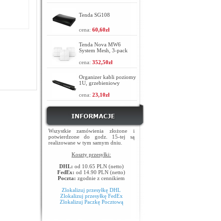
Tenda SG108
cena:
60,60zł
Tenda Nova MW6
System Mesh, 3-pack
cena:
352,50zł
Organizer kabli poziomy
1U, grzebieniowy
cena:
23,10zł
Wszystkie zamówienia złożone i
potwierdzone do godz. 15-tej są
realizowane w tym samym dniu.
Koszty przesyłki:
DHL:
od 10.65 PLN (netto)
FedEx:
od 14.90 PLN (netto)
Poczta:
zgodnie z cennikiem
Zlokalizuj przesyłkę DHL
Zlokalizuj przesyłkę FedEx
Zlokalizuj Paczkę Pocztową