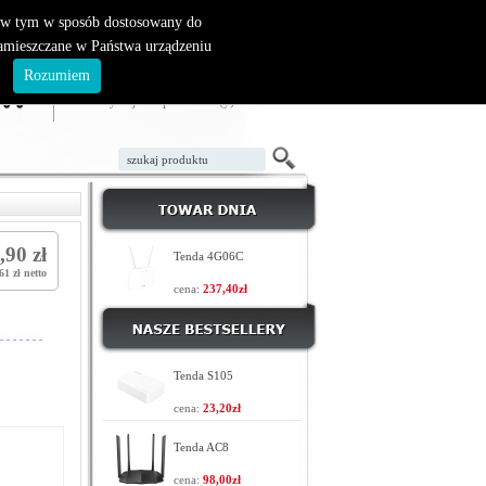
, w tym w sposób dostosowany do
zamieszczane w Państwa urządzeniu
ZAŁÓŻ KONTO
LOGOWANIE
.
Rozumiem
TWÓJ KOSZYK
W koszyku jest 0 produktów(y)
,90 zł
Tenda 4G06C
61 zł netto
cena:
237,40zł
Tenda S105
cena:
23,20zł
Tenda AC8
cena:
98,00zł