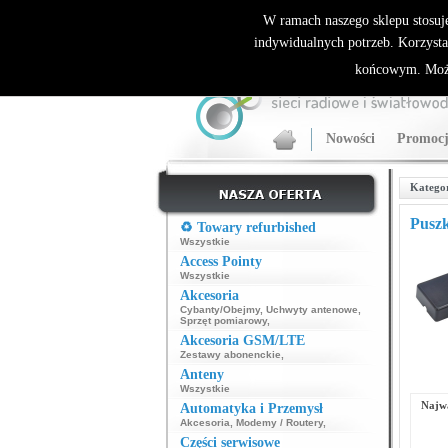
ALLNET.PL Sieci bezprzewodowe - generalny dyst
W ramach naszego sklepu stosuj
indywidualnych potrzeb. Korzysta
końcowym. Może
Nowości
Promocj
Katego
Puszk
♻️ Towary refurbished
Wszystkie
Access Pointy
Wszystkie
Akcesoria
Cybanty/Obejmy
,
Uchwyty antenowe
,
Sprzęt pomiarowy
,
Akcesoria GSM/LTE
Zestawy abonenckie
,
Anteny
Wszystkie
Najwa
Automatyka i Przemysł
Akcesoria
,
Modemy / Routery
,
Części serwisowe