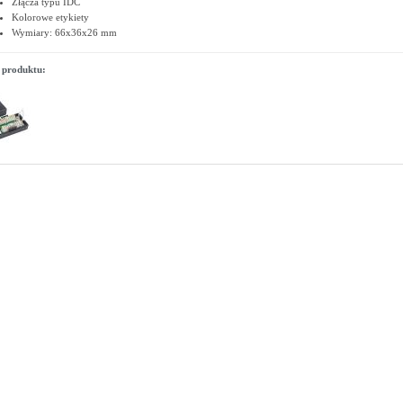
Złącza typu IDC
Kolorowe etykiety
Wymiary: 66x36x26 mm
 produktu: