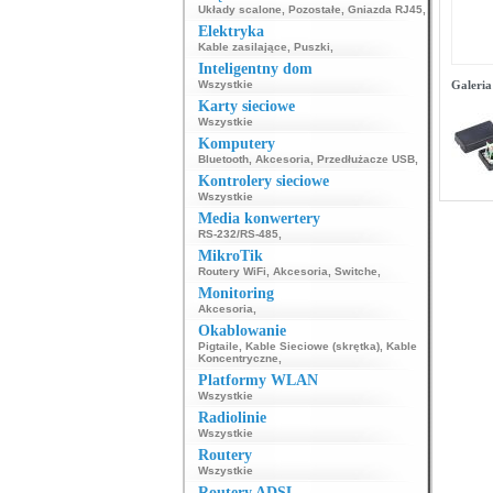
Układy scalone
,
Pozostałe
,
Gniazda RJ45
,
Elektryka
Kable zasilające
,
Puszki
,
Inteligentny dom
Wszystkie
Galeria
Karty sieciowe
Wszystkie
Komputery
Bluetooth
,
Akcesoria
,
Przedłużacze USB
,
Kontrolery sieciowe
Wszystkie
Media konwertery
RS-232/RS-485
,
MikroTik
Routery WiFi
,
Akcesoria
,
Switche
,
Monitoring
Akcesoria
,
Okablowanie
Pigtaile
,
Kable Sieciowe (skrętka)
,
Kable
Koncentryczne
,
Platformy WLAN
Wszystkie
Radiolinie
Wszystkie
Routery
Wszystkie
Routery ADSL