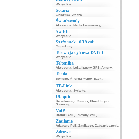
Wszystkie
Solarix
Gniazdka
,
Złącza
,
Światłowody
Akcesoria
,
Media konwertery
,
Switche
Wszystkie
Szafy rack 10/19 cali
Organizery
,
Telewizja cyfrowa DVB-T
Wszystkie
Teltonika
Akcesoria
,
Lokalizatory GPS
,
Anteny
,
Tenda
Switche
,
⚡ Tenda Money Back!
,
TP-Link
Akcesoria
,
Switche
,
Ubiquiti
Światłowody
,
Routery
,
Cloud Keys i
Gateway
,
VoIP
Bramki VoIP
,
Telefony VoIP
,
Zasilanie
Adaptery PoE
,
Zasilacze
,
Zabezpieczenia
,
Zdrowie
Wszystkie