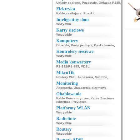
Układy scalone
,
Pozostałe
,
Gniazda RJ45
,
Elektryka
Kable zasilające
,
Puszki
,
Inteligentny dom
Wszystkie
Karty sieciowe
Wszystkie
Komputery
Głośniki
,
Karty pamięci
,
Dyski twarde
,
Kontrolery sieciowe
Wszystkie
Media konwertery
RS-232/RS-485
,
VDSL
,
MikroTik
Routery WiFi
,
Akcesoria
,
Switche
,
Monitoring
Akcesoria
,
Urządzenia alarmowe
,
Okablowanie
Kable Koncentryczne
,
Kable Sieciowe
(skrętka)
,
Przyłącza
,
Platformy WLAN
Wszystkie
Radiolinie
Wszystkie
Routery
Wszystkie
Routery ADSL