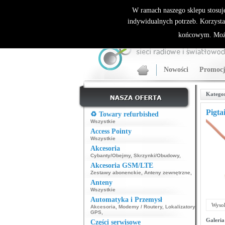
ALLNET.PL Sieci bezprzewodowe - generalny dyst
W ramach naszego sklepu stosuj
indywidualnych potrzeb. Korzysta
końcowym. Może
Nowości
Promocj
Katego
Pigta
♻️ Towary refurbished
Wszystkie
Access Pointy
Wszystkie
Akcesoria
Cybanty/Obejmy
,
Skrzynki/Obudowy
,
Akcesoria GSM/LTE
Zestawy abonenckie
,
Anteny zewnętrzne
,
Anteny
Wszystkie
Automatyka i Przemysł
Wysok
Akcesoria
,
Modemy / Routery
,
Lokalizatory
GPS
,
Galeria
Części serwisowe