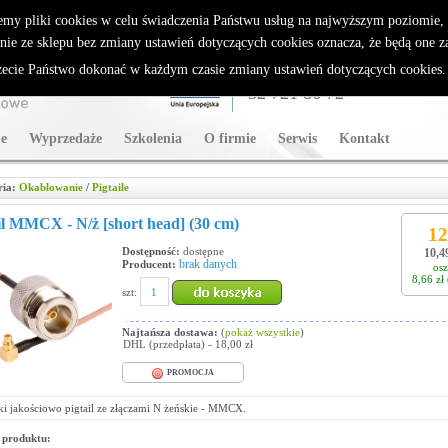
rybutor Sparklan
emy pliki cookies w celu świadczenia Państwu usług na najwyższym poziomie
nie ze sklepu bez zmiany ustawień dotyczących cookies oznacza, że będą one 
cie Państwo dokonać w każdym czasie zmiany ustawień dotyczących cookies
WSPARCIE TECHNICZNE
32 721 86 72
e
Wyprzedaże
Szkolenia
O firmie
Serwis
Kontakt
ria:
Okablowanie
/
Pigtaile
il MMCX - N/ż [short head] (30 cm)
12
Dostępność:
dostępne
10,49
brak danych
Producent:
osz
8,66 zł
szt:
Najtańsza dostawa:
(
pokaż wszystkie
)
DHL (przedpłata) - 18,00 zł
PROMOCJA
i jakościowo pigtail ze złączami N żeńskie - MMCX.
 produktu: