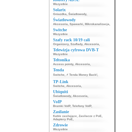
Wszystkie
Solarix
Gniazdka
,
Światłowody
,
Światłowody
Akcesoria
,
Spawarki
,
Mikrokanalizacja
,
Switche
Wszystkie
Szafy rack 10/19 cali
Organizery
,
Szuflady
,
Akcesoria
,
Telewizja cyfrowa DVB-T
Wszystkie
Teltonika
Access pointy
,
Akcesoria
,
Tenda
Switche
,
⚡ Tenda Money Back!
,
TP-Link
Switche
,
Akcesoria
,
Ubiquiti
Światłowody
,
Akcesoria
,
VoIP
Bramki VoIP
,
Telefony VoIP
,
Zasilanie
Kable zasilające
,
Zasilacze z PoE
,
Adaptery PoE
,
Zdrowie
Wszystkie