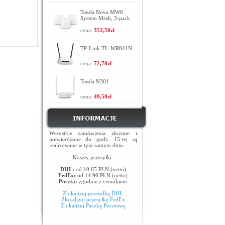
Tenda Nova MW6
System Mesh, 3-pack
cena:
352,50zł
TP-Link TL-WR841N
cena:
72,70zł
Tenda N301
cena:
49,50zł
Wszystkie zamówienia złożone i
potwierdzone do godz. 15-tej są
realizowane w tym samym dniu.
Koszty przesyłki:
DHL:
od 10.65 PLN (netto)
FedEx:
od 14.90 PLN (netto)
Poczta:
zgodnie z cennikiem
Zlokalizuj przesyłkę DHL
Zlokalizuj przesyłkę FedEx
Zlokalizuj Paczkę Pocztową