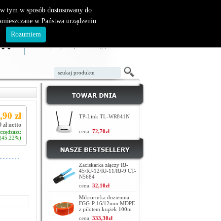
, w tym w sposób dostosowany do
zamieszczane w Państwa urządzeniu
ZAŁÓŻ KONTO
LOGOWANIE
.
Rozumiem
TWÓJ KOSZYK
W koszyku jest 0 produktów(y)
,90 zł
TP-Link TL-WR841N
 zł netto
cena:
72,70zł
czędzasz:
 (45.22%)
Zaciskarka złączy RJ-
45/RJ-12/RJ-11/RJ-9 CT-
N5684
cena:
32,10zł
Mikrorurka doziemna
FGG-P 16/12mm MDPE
z pilotem krążek 100m
cena:
333,30zł