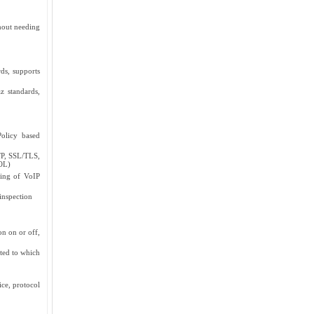
hout needing
s, supports
 standards,
olicy based
TP, SSL/TLS,
OL)
ting of VoIP
inspection
on on or off,
ted to which
ce, protocol