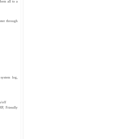
them all to a
ter through
 system log,
n/off
P, Friendly