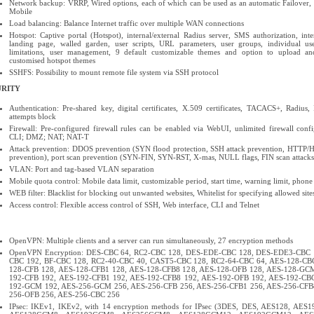
Network backup: VRRP, Wired options, each of which can be used as an automatic Failover
Mobile
Load balancing: Balance Internet traffic over multiple WAN connections
Hotspot: Captive portal (Hotspot), internal/external Radius server, SMS authorization, inte
landing page, walled garden, user scripts, URL parameters, user groups, individual u
limitations, user management, 9 default customizable themes and option to upload a
customised hotspot themes
SSHFS: Possibility to mount remote file system via SSH protocol
URITY
Authentication: Pre-shared key, digital certificates, X.509 certificates, TACACS+, Radius
attempts block
Firewall: Pre-configured firewall rules can be enabled via WebUI, unlimited firewall confi
CLI; DMZ; NAT; NAT-T
Attack prevention: DDOS prevention (SYN flood protection, SSH attack prevention, HTTP/
prevention), port scan prevention (SYN-FIN, SYN-RST, X-mas, NULL flags, FIN scan attacks
VLAN: Port and tag-based VLAN separation
Mobile quota control: Mobile data limit, customizable period, start time, warning limit, phon
WEB filter: Blacklist for blocking out unwanted websites, Whitelist for specifying allowed site
Access control: Flexible access control of SSH, Web interface, CLI and Telnet
OpenVPN: Multiple clients and a server can run simultaneously, 27 encryption methods
OpenVPN Encryption: DES-CBC 64, RC2-CBC 128, DES-EDE-CBC 128, DES-EDE3-CBC 
CBC 192, BF-CBC 128, RC2-40-CBC 40, CAST5-CBC 128, RC2-64-CBC 64, AES-128-CB
128-CFB 128, AES-128-CFB1 128, AES-128-CFB8 128, AES-128-OFB 128, AES-128-GC
192-CFB 192, AES-192-CFB1 192, AES-192-CFB8 192, AES-192-OFB 192, AES-192-CB
192-GCM 192, AES-256-GCM 256, AES-256-CFB 256, AES-256-CFB1 256, AES-256-CFB
256-OFB 256, AES-256-CBC 256
IPsec: IKEv1, IKEv2, with 14 encryption methods for IPsec (3DES, DES, AES128, AES1