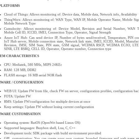
 PLATFORMS
Cloud of Things: Allows monitoring of: Device data, Mobile data, Network info, Availability
ThingWorx: Allows monitoring of: WAN Type, WAN IP, Mobile Operator Name, Mobile Sign
Mobile Network Type
Cumulocity: Allows monitoring of: Device Model, Revision and Serial Number, WAN T
Mobile Cell ID, ICCID, IMEI, Connection Type, Operator, Signal Strength
Azure IoT Hub: Can send device IP, Number of bytes send/received, Temperature, PIN co
IoT Hub server, Mobile connection state, Network link state, IMEI, ICCID, Model, Manufactu
Revision, IMSI, SIM State, PIN state, GSM signal, WCDMA RSCP, WCDMA EC/IO, LT
SINR, LTE RSRQ, CELL ID, Operator, Operator number, Connection type
TEM CHARACTERISTICS
CPU: Mediatek, 580 MHz, MIPS 24KEc
RAM: 128 MB, DDR2
FLASH storage: 16 MB serial NOR flash
MWARE / CONFIGURATION
WEB UI: Update FW from file, check FW on server, configuration profiles, configuration ba
FOTA: Update FW
RMS: Update FW/configuration for multiple devices at once
Keep settings: Update FW without losing current configuration
MWARE CUSTOMISATION
Operating system: RutOS (OpenWrt based Linux OS)
Supported languages: Busybox shell, Lua, C, C++
Development tools: SDK package with build environment provided
GPL customization: You can create your own custom, branded firmware and web page ap