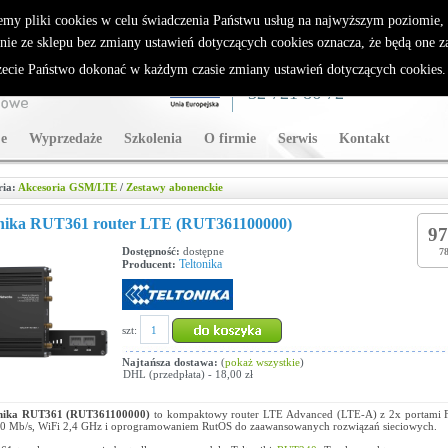
rybutor Sparklan
emy pliki cookies w celu świadczenia Państwu usług na najwyższym poziomie
nie ze sklepu bez zmiany ustawień dotyczących cookies oznacza, że będą one 
cie Państwo dokonać w każdym czasie zmiany ustawień dotyczących cookies
WSPARCIE TECHNICZNE
32 721 86 72
e
Wyprzedaże
Szkolenia
O firmie
Serwis
Kontakt
ria:
Akcesoria GSM/LTE
/
Zestawy abonenckie
onika RUT361 router LTE (RUT361100000)
97
Dostępność:
dostępne
78
Teltonika
Producent:
szt:
Najtańsza dostawa:
(
pokaż wszystkie
)
DHL (przedpłata) - 18,00 zł
onika RUT361 (RUT361100000)
to kompaktowy router LTE Advanced (LTE-A) z 2x portami Fa
0 Mb/s, WiFi 2,4 GHz i oprogramowaniem RutOS do zaawansowanych rozwiązań sieciowych.