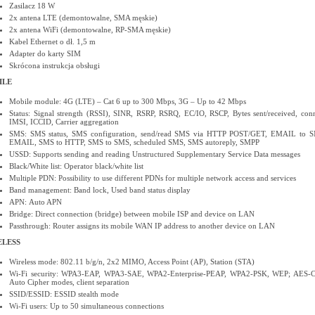
Zasilacz 18 W
2x antena LTE (demontowalne, SMA męskie)
2x antena WiFi (demontowalne, RP-SMA męskie)
Kabel Ethernet o dł. 1,5 m
Adapter do karty SIM
Skrócona instrukcja obsługi
ILE
Mobile module: 4G (LTE) – Cat 6 up to 300 Mbps, 3G – Up to 42 Mbps
Status: Signal strength (RSSI), SINR, RSRP, RSRQ, EC/IO, RSCP, Bytes sent/received, con
IMSI, ICCID, Carrier aggregation
SMS: SMS status, SMS configuration, send/read SMS via HTTP POST/GET, EMAIL to 
EMAIL, SMS to HTTP, SMS to SMS, scheduled SMS, SMS autoreply, SMPP
USSD: Supports sending and reading Unstructured Supplementary Service Data messages
Black/White list: Operator black/white list
Multiple PDN: Possibility to use different PDNs for multiple network access and services
Band management: Band lock, Used band status display
APN: Auto APN
Bridge: Direct connection (bridge) between mobile ISP and device on LAN
Passthrough: Router assigns its mobile WAN IP address to another device on LAN
ELESS
Wireless mode: 802.11 b/g/n, 2x2 MIMO, Access Point (AP), Station (STA)
Wi-Fi security: WPA3-EAP, WPA3-SAE, WPA2-Enterprise-PEAP, WPA2-PSK, WEP; AES-
Auto Cipher modes, client separation
SSID/ESSID: ESSID stealth mode
Wi-Fi users: Up to 50 simultaneous connections