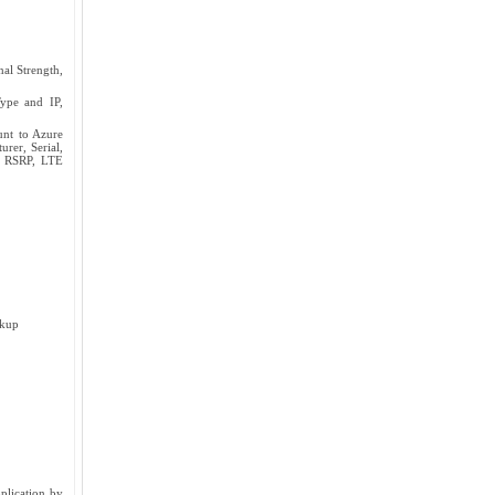
al Strength,
ype and IP,
unt to Azure
rer, Serial,
E RSRP, LTE
ckup
plication by