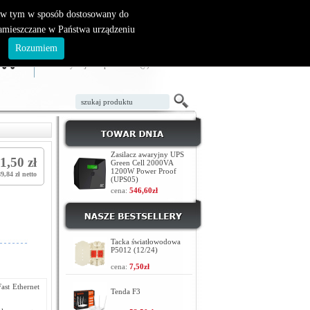
, w tym w sposób dostosowany do
zamieszczane w Państwa urządzeniu
ZAŁÓŻ KONTO
LOGOWANIE
.
Rozumiem
TWÓJ KOSZYK
W koszyku jest 0 produktów(y)
Zasilacz awaryjny UPS
1,50 zł
Green Cell 2000VA
1200W Power Proof
9,84 zł netto
(UPS05)
cena:
546,60zł
Tacka światłowodowa
P5012 (12/24)
cena:
7,50zł
st Ethernet
Tenda F3