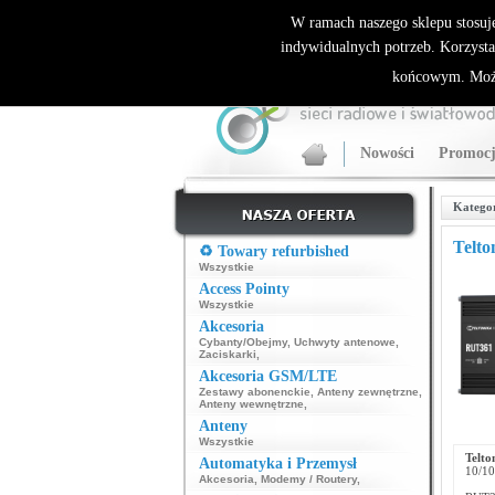
ALLNET.PL Sieci bezprzewodowe - generalny dyst
W ramach naszego sklepu stosuj
indywidualnych potrzeb. Korzysta
końcowym. Może
Nowości
Promocj
Katego
Telt
♻️ Towary refurbished
Wszystkie
Access Pointy
Wszystkie
Akcesoria
Cybanty/Obejmy
,
Uchwyty antenowe
,
Zaciskarki
,
Akcesoria GSM/LTE
Zestawy abonenckie
,
Anteny zewnętrzne
,
Anteny wewnętrzne
,
Anteny
Wszystkie
Telt
Automatyka i Przemysł
10/10
Akcesoria
,
Modemy / Routery
,