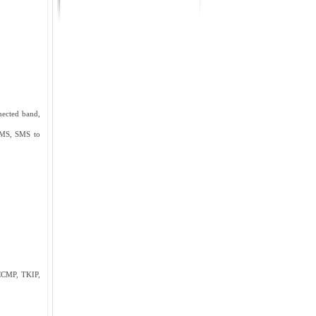
nected band,
SMS, SMS to
CCMP, TKIP,