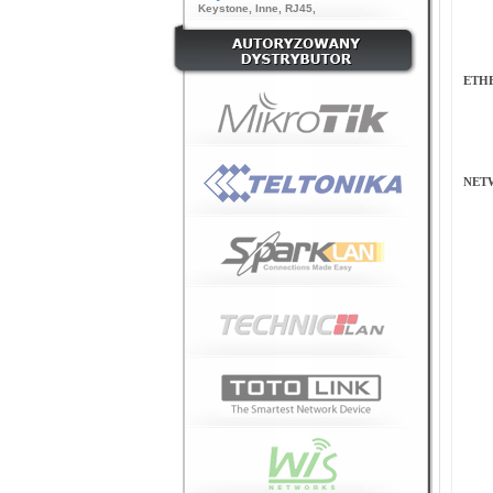
Keystone
,
Inne
,
RJ45
,
ETH
NET