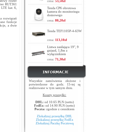
łowy router
cena:
53,50zł
outer RUT361
 LTE kat. 6,
Tenda CP6 obrotowa
kamera do monitoringu
domowego
la rozwiązań
cena:
80,20zł
ane funkcje
kcje, a dwie
Tenda TEF1105P-4-63W
cena:
113,10zł
Listwa zasilająca 19", 9
gniazd, 1,8m z
wyłącznikiem
cena:
71,30zł
Wszystkie zamówienia złożone i
potwierdzone do godz. 15-tej są
realizowane w tym samym dniu.
Koszty przesyłki:
DHL:
od 10.65 PLN (netto)
FedEx:
od 14.90 PLN (netto)
Poczta:
zgodnie z cennikiem
Zlokalizuj przesyłkę DHL
Zlokalizuj przesyłkę FedEx
Zlokalizuj Paczkę Pocztową