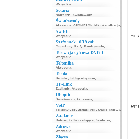
Wszystkie
Solarix
Narzędzia
,
Światłowody
,
Światłowody
Akcesoria
,
GPON/EPON
,
Mikrokanalizacja
,
Switche
Wszystkie
MOB
Szafy rack 10/19 cali
Organizery
,
Szafy
,
Patch panele
,
Telewizja cyfrowa DVB-T
Wszystkie
Teltonika
Akcesoria
,
Tenda
Switche
,
Inteligentny dom
,
TP-Link
Zasilanie
,
Akcesoria
,
Ubiquiti
Światłowody
,
Akcesoria
,
VoIP
WIR
Telefony VoIP
,
Bramki VoIP
,
Stacje bazowe
,
Zasilanie
Baterie
,
Kable zasilające
,
Zasilacze
,
Zdrowie
Wszystkie
Złącza