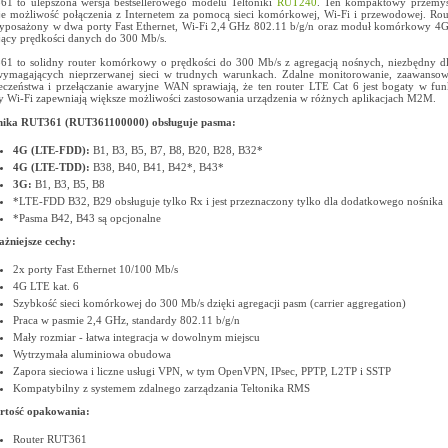
1 to ulepszona wersja bestsellerowego modelu Teltoniki
RUT240
. Ten kompaktowy przemys
je możliwość połączenia z Internetem za pomocą sieci komórkowej, Wi-Fi i przewodowej. R
wyposażony w dwa porty Fast Ethernet, Wi-Fi 2,4 GHz 802.11 b/g/n oraz moduł komórkowy 4G
jący prędkości danych do 300 Mb/s.
1 to solidny router komórkowy o prędkości do 300 Mb/s z agregacją nośnych, niezbędny d
ymagających nieprzerwanej sieci w trudnych warunkach. Zdalne monitorowanie, zaawansow
eczeństwa i przełączanie awaryjne WAN sprawiają, że ten router LTE Cat 6 jest bogaty w fun
y Wi-Fi zapewniają większe możliwości zastosowania urządzenia w różnych aplikacjach M2M.
onika RUT361 (RUT361100000) obsługuje pasma:
4G (LTE-FDD):
B1, B3, B5, B7, B8, B20, B28, B32*
4G (LTE-TDD):
B38, B40, B41, B42*, B43*
3G:
B1, B3, B5, B8
*LTE-FDD B32, B29 obsługuje tylko Rx i jest przeznaczony tylko dla dodatkowego nośnika
*Pasma B42, B43 są opcjonalne
żniejsze cechy:
2x porty Fast Ethernet 10/100 Mb/s
4G LTE kat. 6
Szybkość sieci komórkowej do 300 Mb/s dzięki agregacji pasm (carrier aggregation)
Praca w pasmie 2,4 GHz, standardy 802.11 b/g/n
Mały rozmiar - łatwa integracja w dowolnym miejscu
Wytrzymała aluminiowa obudowa
Zapora sieciowa i liczne usługi VPN, w tym OpenVPN, IPsec, PPTP, L2TP i SSTP
Kompatybilny z systemem zdalnego zarządzania Teltonika RMS
rtość opakowania:
Router RUT361