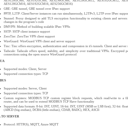
AES128GCM8, AES192GCM8, AES256GCM8, AES128GCM12, AES192GCM12, AES
AES128GCM16, AES192GCM16, AES256GCM16)
GRE: GRE tunnel, GRE tunnel over IPsec support
PPTP, L2TP: Client/Server instances can run simultaneously, L2TPv3, L2TP over IPsec suppo
Stunnel: Proxy designed to add TLS encryption functionality to existing clients and servers
changes in the program’s code
DMVPN: Method of building scalable IPsec VPNs
SSTP: SSTP client instance support
ZeroTier: ZeroTier VPN client support
WireGuard: WireGuard VPN client and server support
Tinc: Tinc offers encryption, authentication and compression in it's tunnels. Client and server 
Tailscale: Tailscale offers speed, stability, and simplicity over traditional VPNs. Encrypted p
connections using the open source WireGuard protocol
 UA
Supported modes: Client, Server
Supported connection types: TCP
BUS
Supported modes: Server, Client
Supported connection types: TCP
Custom registers: MODBUS TCP custom register block requests, which read/write to a fil
router, and can be used to extend MODBUS TCP Slave functionality
Supported data formats: 8-bit: INT, UINT; 16-bit: INT, UINT (MSB or LSB first); 32-bit: flo
(ABCD (big-endian), DCBA (little-endian), CDAB, BADC), HEX, ASCII
 TO SERVER
Protocol: HTTP(S), MQTT, Azure MQTT