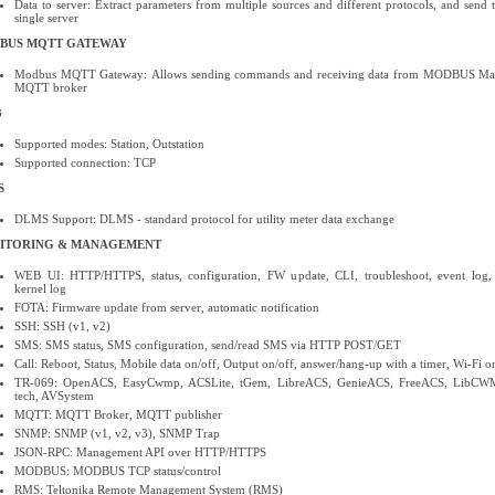
Data to server: Extract parameters from multiple sources and different protocols, and send 
single server
BUS MQTT GATEWAY
Modbus MQTT Gateway: Allows sending commands and receiving data from MODBUS Mas
MQTT broker
3
Supported modes: Station, Outstation
Supported connection: TCP
S
DLMS Support: DLMS - standard protocol for utility meter data exchange
ITORING & MANAGEMENT
WEB UI: HTTP/HTTPS, status, configuration, FW update, CLI, troubleshoot, event log,
kernel log
FOTA: Firmware update from server, automatic notification
SSH: SSH (v1, v2)
SMS: SMS status, SMS configuration, send/read SMS via HTTP POST/GET
Call: Reboot, Status, Mobile data on/off, Output on/off, answer/hang-up with a timer, Wi-Fi o
TR-069: OpenACS, EasyCwmp, ACSLite, tGem, LibreACS, GenieACS, FreeACS, LibCWM
tech, AVSystem
MQTT: MQTT Broker, MQTT publisher
SNMP: SNMP (v1, v2, v3), SNMP Trap
JSON-RPC: Management API over HTTP/HTTPS
MODBUS: MODBUS TCP status/control
RMS: Teltonika Remote Management System (RMS)