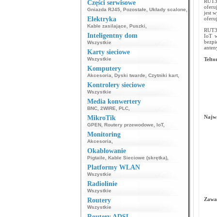
RUT36
Części serwisowe
oferu
Gniazda RJ45
,
Pozostałe
,
Układy scalone
,
jest 
Elektryka
oferu
Kable zasilające
,
Puszki
,
RUT36
Inteligentny dom
IoT w
bezpi
Wszystkie
anten
Karty sieciowe
Wszystkie
Telt
Komputery
Akcesoria
,
Dyski twarde
,
Czytniki kart
,
Kontrolery sieciowe
Wszystkie
Media konwertery
BNC
,
2WIRE
,
PLC
,
Najwa
MikroTik
GPEN
,
Routery przewodowe
,
IoT
,
Monitoring
Akcesoria
,
Okablowanie
Pigtaile
,
Kable Sieciowe (skrętka)
,
Platformy WLAN
Wszystkie
Radiolinie
Wszystkie
Zawa
Routery
Wszystkie
Routery ADSL