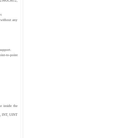
256GCM12,
rt
 without any
support.
oint-to-point
e inside the
at, INT, UINT