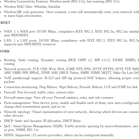
Wireless Connectivity Features: Wireless mesh (802.11s), fast roaming (802.11r)
Wireless MAC filter: Whitelist, blacklist
Wireless QR code generator: Once scanned, a user will automatically enter your network wit
to input login information.
ERNET
WAN: 1 x WAN port 10/100 Mbps, compliance IEEE 802.3, IEEE 802.3u, 802.3az standard
auto MDI/MDIX
LAN: 1 x LAN ports, 10/100 Mbps, compliance with IEEE 802.3, IEEE 802.3u, 802.3az
supports auto MDI/MDIX crossover
WORK
Routing: Static routing, Dynamic routing (BGP, OSPF v2, RIP v1/v2, EIGRP, NHRP), P
routing
Network protocols: TCP, UDP, IPv4, IPv6, ICMP, NTP, DNS, HTTP, HTTPS, SFTP, FTP, SM
ARP, VRRP, PPP, PPPoE, UPNP, SSH, DHCP, Telnet, SMPP, SNMP, MQTT, Wake On Lan (W
VoIP passthrough support: H.323 and SIP-alg protocol NAT helpers, allowing proper rou
packets
Connection monitoring: Ping Reboot, Wget Reboot, Periodic Reboot, LCP and ICMP for link 
Firewall: Port forward, traffic rules, custom rules
Firewall status page: View all your Firewall statistics, rules, and rule counters
Ports management: View device ports, enable and disable each of them, turn auto-configurati
change their transmission speed, and so on
Network topology: Visual representation of your network, showing which devices are connec
other devices
DHCP: Static and dynamic IP allocation, DHCP Relay
QoS / Smart Queue Management (SQM): Traffic priority queuing by source/destination, servi
or port, WMM, 802.11e
DDNS: Supported >25 service providers, others can be configured manually