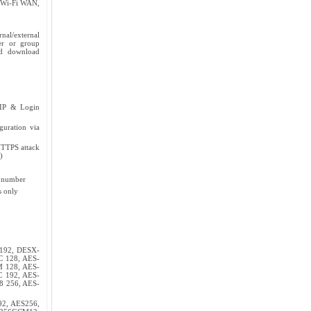
, Wi-Fi WAN,
rnal/external
ser or group
nd download
, IP & Login
guration via
HTTPS attack
)
e number
s only
192, DESX-
C 128, AES-
M 128, AES-
C 192, AES-
8 256, AES-
92, AES256,