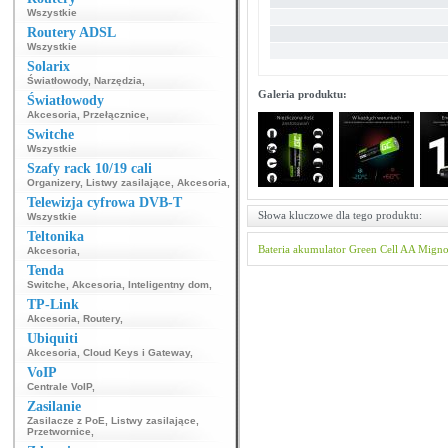
Wszystkie
Routery ADSL
Wszystkie
Solarix
Światłowody
,
Narzędzia
,
Galeria produktu:
Światłowody
Akcesoria
,
Przełącznice
,
Switche
Wszystkie
Szafy rack 10/19 cali
Organizery
,
Listwy zasilające
,
Akcesoria
,
Telewizja cyfrowa DVB-T
Słowa kluczowe dla tego produktu:
Wszystkie
Teltonika
Bateria
akumulator
Green Cell
AA
Mign
Akcesoria
,
Tenda
Switche
,
Akcesoria
,
Inteligentny dom
,
TP-Link
Akcesoria
,
Routery
,
Ubiquiti
Akcesoria
,
Cloud Keys i Gateway
,
VoIP
Centrale VoIP
,
Zasilanie
Zasilacze z PoE
,
Listwy zasilające
,
Przetwornice
,