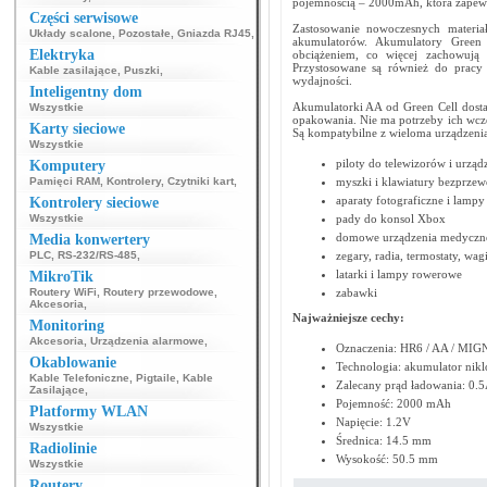
pojemnością – 2000mAh, która zapewn
Części serwisowe
Zastosowanie nowoczesnych materiał
Układy scalone
,
Pozostałe
,
Gniazda RJ45
,
akumulatorów. Akumulatory Green
Elektryka
obciążeniem, co więcej zachowują
Przystosowane są również do pracy
Kable zasilające
,
Puszki
,
wydajności.
Inteligentny dom
Akumulatorki AA od Green Cell dosta
Wszystkie
opakowania. Nie ma potrzeby ich wcześ
Karty sieciowe
Są kompatybilne z wieloma urządzenia
Wszystkie
piloty do telewizorów i urząd
Komputery
Pamięci RAM
,
Kontrolery
,
Czytniki kart
,
myszki i klawiatury bezprze
aparaty fotograficzne i lamp
Kontrolery sieciowe
Wszystkie
pady do konsol Xbox
domowe urządzenia medyczne 
Media konwertery
PLC
,
RS-232/RS-485
,
zegary, radia, termostaty, wag
latarki i lampy rowerowe
MikroTik
Routery WiFi
,
Routery przewodowe
,
zabawki
Akcesoria
,
Najważniejsze cechy:
Monitoring
Akcesoria
,
Urządzenia alarmowe
,
Oznaczenia: HR6 / AA / MI
Okablowanie
Technologia: akumulator ni
Kable Telefoniczne
,
Pigtaile
,
Kable
Zalecany prąd ładowania: 0.5
Zasilające
,
Pojemność: 2000 mAh
Platformy WLAN
Napięcie: 1.2V
Wszystkie
Średnica: 14.5 mm
Radiolinie
Wysokość: 50.5 mm
Wszystkie
Routery