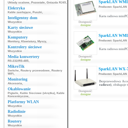
SparkLAN WMI
Układy scalone
,
Pozostałe
,
Gniazda RJ45
,
Producent:
SparkLAN
Elektryka
Kable zasilające
,
Puszki
,
Karta radiowa miniPC
Inteligentny dom
Wszystkie
Dostępność:
dostępne
Karty sieciowe
Wszystkie
SparkLAN WMI
Komputery
Producent:
SparkLAN
Monitory
,
Klawiatury
,
Myszy
,
Kontrolery sieciowe
Karta radiowa miniPC
Wszystkie
Media konwertery
Dostępność:
dostępne
RS-232/RS-485
,
MikroTik
SparkLAN WX-7
Switche
,
Routery przewodowe
,
Routery
WiFi
,
Producent:
SparkLAN
Monitoring
Bezprzewodowy Acce
Akcesoria
,
radiowe)
, obsługuje 
Okablowanie
Dostępność:
Pigtaile
,
Kable Sieciowe (skrętka)
,
Kable
dostępne
Koncentryczne
,
Platformy WLAN
Wszystkie
Radiolinie
Wszystkie
Routery
Wszystkie