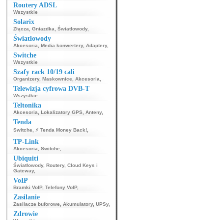
Routery ADSL
Wszystkie
Solarix
Złącza
,
Gniazdka
,
Światłowody
,
Światłowody
Akcesoria
,
Media konwertery
,
Adaptery
,
Switche
Wszystkie
Szafy rack 10/19 cali
Organizery
,
Maskownice
,
Akcesoria
,
Telewizja cyfrowa DVB-T
Wszystkie
Teltonika
Akcesoria
,
Lokalizatory GPS
,
Anteny
,
Tenda
Switche
,
⚡ Tenda Money Back!
,
TP-Link
Akcesoria
,
Switche
,
Ubiquiti
Światłowody
,
Routery
,
Cloud Keys i
Gateway
,
VoIP
Bramki VoIP
,
Telefony VoIP
,
Zasilanie
Zasilacze buforowe
,
Akumulatory
,
UPSy
,
Zdrowie