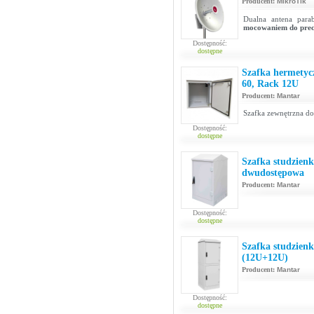
Producent:
MikroTik
Dualna antena par
mocowaniem do prec
Dostępność:
dostępne
Szafka hermetyc
60, Rack 12U
Producent:
Mantar
Szafka zewnętrzna d
Dostępność:
dostępne
Szafka studzien
dwudostępowa
Producent:
Mantar
Dostępność:
dostępne
Szafka studzien
(12U+12U)
Producent:
Mantar
Dostępność:
dostępne