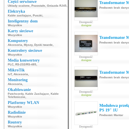
Części serwisowe
Transformator 
Układy scalone
,
Pozostałe
,
Gniazda RJ45
,
Producent:
brak dany
Elektryka
Kable zasilające
,
Puszki
,
Inteligentny dom
Dostępność:
Wszystkie
dostępne
Karty sieciowe
Wszystkie
Transformator 
Komputery
Producent:
brak dany
Akcesoria
,
Myszy
,
Dyski twarde
,
Kontrolery sieciowe
Wszystkie
Dostępność:
Media konwertery
dostępne
PLC
,
RS-232/RS-485
,
MikroTik
Transformator 
IoT
,
Akcesoria
,
Producent:
brak dany
Monitoring
Akcesoria
,
Okablowanie
Dostępność:
Patchcordy
,
Kable Zasilające
,
Kable
dostępne
Telefoniczne
,
Platformy WLAN
Modułowa przełą
Wszystkie
PS 19" 1U
Radiolinie
Producent:
Mantar
Wszystkie
Routery
Wszystkie
Dostępność: