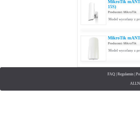
MikroTik mANT
15S)
Producent:
MikroTik
Model wycofany z pro
MikroTik mANT
Producent:
MikroTik
Model wycofany z pr
FAQ
|
Regulamin
|
Po
ALLNET