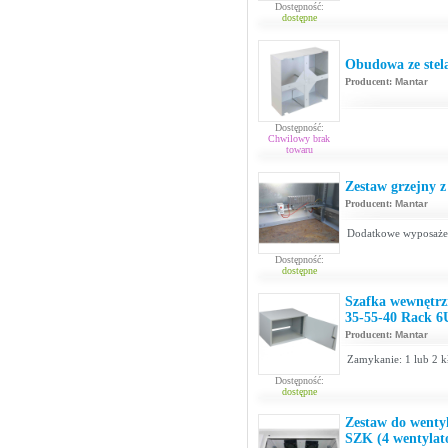
Dostępność:
dostępne
Obudowa ze stel
Producent:
Mantar
Dostępność:
Chwilowy brak
towaru
Zestaw grzejny z
Producent:
Mantar
Dodatkowe wyposażeni
Dostępność:
dostępne
Szafka wewnętrz
35-55-40 Rack 6
Producent:
Mantar
Zamykanie: 1 lub 2 kł
Dostępność:
dostępne
Zestaw do wentyla
SZK (4 wentylat