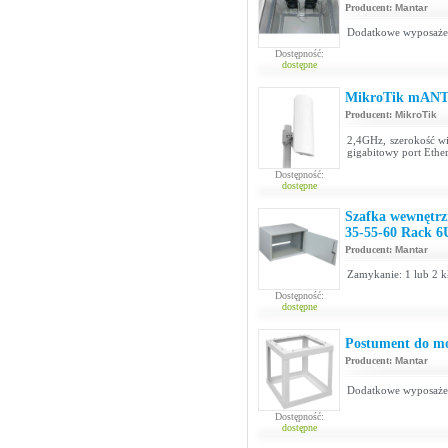
Producent:
Mantar
Dodatkowe wyposażeni
Dostępność:
dostępne
MikroTik mANT
Producent:
MikroTik
2,4GHz, szerokość w
gigabitowy port Ethe
Dostępność:
dostępne
Szafka wewnętrz
35-55-60 Rack 6
Producent:
Mantar
Zamykanie: 1 lub 2 kł
Dostępność:
dostępne
Postument do mo
Producent:
Mantar
Dodatkowe wyposażeni
Dostępność:
dostępne