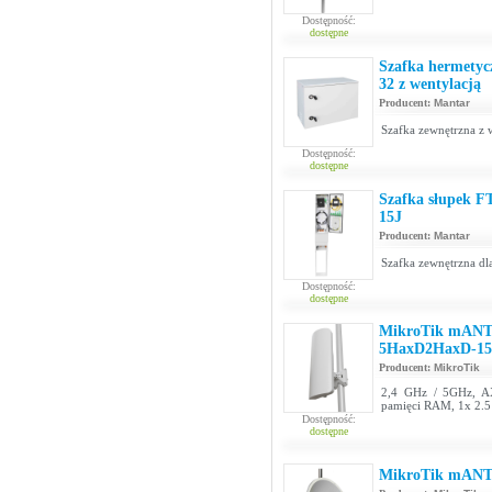
Dostępność:
dostępne
Szafka hermetyc
32 z wentylacją
Producent:
Mantar
Szafka zewnętrzna z
Dostępność:
dostępne
Szafka słupek F
15J
Producent:
Mantar
Szafka zewnętrzna d
Dostępność:
dostępne
MikroTik mANTB
5HaxD2HaxD-15
Producent:
MikroTik
2,4 GHz / 5GHz, A
pamięci RAM, 1x 2.5 
Dostępność:
dostępne
MikroTik mANT