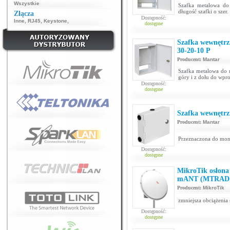
Wszystkie
Szafka metalowa do
długość szafki o szer
Złącza
Dostępność:
Inne
,
RJ45
,
Keystone
,
dostępne
Szafka wewnętrz
30-20-10 P
Producent:
Mantar
Szafka metalowa do 
góry i z dołu do wp
Dostępność:
dostępne
Szafka wewnętrz
Producent:
Mantar
Przeznaczona do mon
Dostępność:
dostępne
MikroTik osłon
mANT (MTRAD
Producent:
MikroTik
zmniejsza obciążeni
Dostępność:
dostępne