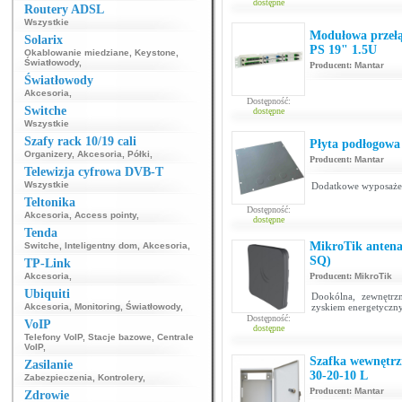
dostępne
Routery ADSL
Wszystkie
Modułowa przełą
Solarix
PS 19" 1.5U
Okablowanie miedziane
,
Keystone
,
Światłowody
,
Producent:
Mantar
Światłowody
Akcesoria
,
Dostępność:
Switche
dostępne
Wszystkie
Szafy rack 10/19 cali
Płyta podłogowa 
Organizery
,
Akcesoria
,
Półki
,
Producent:
Mantar
Telewizja cyfrowa DVB-T
Wszystkie
Dodatkowe wyposażeni
Teltonika
Dostępność:
Akcesoria
,
Access pointy
,
dostępne
Tenda
MikroTik ante
Switche
,
Inteligentny dom
,
Akcesoria
,
SQ)
TP-Link
Akcesoria
,
Producent:
MikroTik
Ubiquiti
Dookólna, zewnętrz
Akcesoria
,
Monitoring
,
Światłowody
,
zyskiem energetyczn
Dostępność:
VoIP
dostępne
Telefony VoIP
,
Stacje bazowe
,
Centrale
VoIP
,
Szafka wewnętrz
Zasilanie
30-20-10 L
Zabezpieczenia
,
Kontrolery
,
Producent:
Mantar
Zdrowie