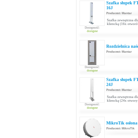
Szafka słupek F
16J
Producent:
Mantar
Szafka zewnętrzna dl
kliencką (16x otwor
Dostępność:
dostępne
Rozdzielnica naś
Producent:
Mantar
Dostępność:
dostępne
Szafka słupek F
24J
Producent:
Mantar
Szafka zewnętrzna dl
kliencką (24x otwory
Dostępność:
dostępne
MikroTik osłona
Producent:
MikroTik