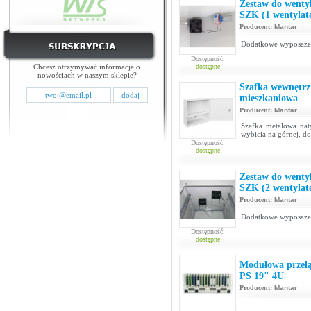
Zestaw do wentyla
SZK (1 wentylat
Producent:
Mantar
Dodatkowe wyposażen
Dostępność:
Chcesz otrzymywać informacje o
dostępne
nowościach w naszym sklepie?
Szafka wewnętr
mieszkaniowa
Producent:
Mantar
Szafka metalowa na
wybicia na górnej, do
Dostępność:
dostępne
Zestaw do wentyla
SZK (2 wentylat
Producent:
Mantar
Dodatkowe wyposażeni
Dostępność:
dostępne
Modułowa przełą
PS 19" 4U
Producent:
Mantar