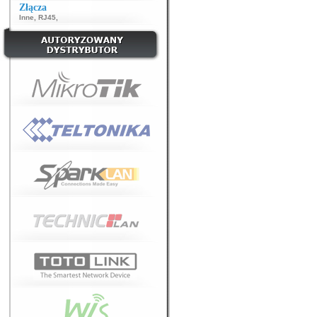
Złącza
Inne
,
RJ45
,