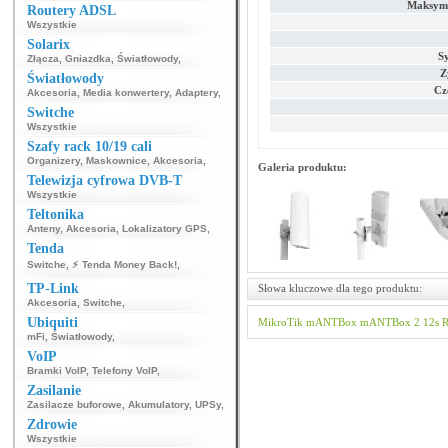
Maksyma
Routery ADSL
Wszystkie
Solarix
S
Złącza
,
Gniazdka
,
Światłowody
,
Z
Światłowody
Cz
Akcesoria
,
Media konwertery
,
Adaptery
,
Switche
Wszystkie
Szafy rack 10/19 cali
Organizery
,
Maskownice
,
Akcesoria
,
Galeria produktu:
Telewizja cyfrowa DVB-T
Wszystkie
Teltonika
Anteny
,
Akcesoria
,
Lokalizatory GPS
,
Tenda
Switche
,
⚡ Tenda Money Back!
,
TP-Link
Słowa kluczowe dla tego produktu:
Akcesoria
,
Switche
,
Ubiquiti
MikroTik
mANTBox
mANTBox 2 12s
R
mFi
,
Światłowody
,
VoIP
Bramki VoIP
,
Telefony VoIP
,
Zasilanie
Zasilacze buforowe
,
Akumulatory
,
UPSy
,
Zdrowie
Wszystkie