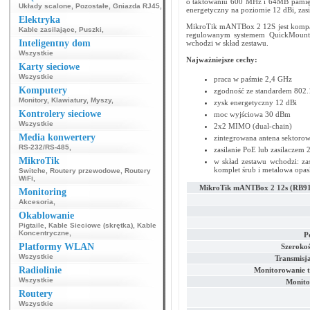
o taktowaniu 600 MHz i 64MB pamię
Układy scalone
,
Pozostałe
,
Gniazda RJ45
,
energetyczny na poziomie 12 dBi, zasil
Elektryka
MikroTik mANTBox 2 12S jest kompat
Kable zasilające
,
Puszki
,
regulowanym systemem QuickMount
Inteligentny dom
wchodzi w skład zestawu.
Wszystkie
Najważniejsze cechy:
Karty sieciowe
Wszystkie
praca w paśmie 2,4 GHz
Komputery
zgodność ze standardem 802.
Monitory
,
Klawiatury
,
Myszy
,
zysk energetyczny 12 dBi
Kontrolery sieciowe
moc wyjściowa 30 dBm
Wszystkie
2x2 MIMO (dual-chain)
Media konwertery
zintegrowana antena sektorowa
RS-232/RS-485
,
zasilanie PoE lub zasilaczem 
MikroTik
w skład zestawu wchodzi: z
komplet śrub i metalowa opas
Switche
,
Routery przewodowe
,
Routery
WiFi
,
MikroTik mANTBox 2 12s (RB9
Monitoring
Akcesoria
,
Okablowanie
Pigtaile
,
Kable Sieciowe (skrętka)
,
Kable
Koncentryczne
,
P
Platformy WLAN
Szerokoś
Wszystkie
Transmisj
Radiolinie
Monitorowanie 
Wszystkie
Monito
Routery
Wszystkie