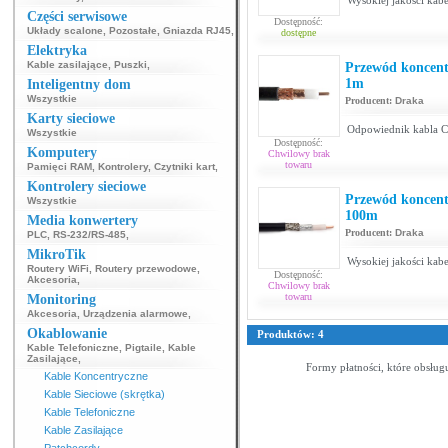
Wysokiej jakości kabe
Części serwisowe
Dostępność:
Układy scalone
,
Pozostałe
,
Gniazda RJ45
,
dostępne
Elektryka
Kable zasilające
,
Puszki
,
Przewód koncen
1m
Inteligentny dom
Wszystkie
Producent:
Draka
Karty sieciowe
Odpowiednik kabla 
Wszystkie
Dostępność:
Komputery
Chwilowy brak
towaru
Pamięci RAM
,
Kontrolery
,
Czytniki kart
,
Kontrolery sieciowe
Przewód koncen
Wszystkie
100m
Media konwertery
Producent:
Draka
PLC
,
RS-232/RS-485
,
MikroTik
Wysokiej jakości kabe
Routery WiFi
,
Routery przewodowe
,
Dostępność:
Akcesoria
,
Chwilowy brak
towaru
Monitoring
Akcesoria
,
Urządzenia alarmowe
,
Okablowanie
Produktów: 4
Kable Telefoniczne
,
Pigtaile
,
Kable
Zasilające
,
Formy płatności, które obsług
Kable Koncentryczne
Kable Sieciowe (skrętka)
Kable Telefoniczne
Kable Zasilające
Patchcordy