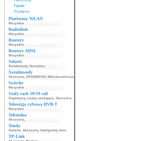
Pigtaile
Przyłącza
Platformy WLAN
Wszystkie
Radiolinie
Wszystkie
Routery
Wszystkie
Routery ADSL
Wszystkie
Solarix
Światłowody
,
Narzędzia
,
Światłowody
Akcesoria
,
GPON/EPON
,
Mikrokanalizacja
,
Switche
Wszystkie
Szafy rack 10/19 cali
Organizery
,
Listwy zasilające
,
Akcesoria
,
Telewizja cyfrowa DVB-T
Wszystkie
Teltonika
Akcesoria
,
Tenda
Switche
,
Akcesoria
,
Inteligentny dom
,
TP-Link
Akcesoria
,
Routery
,