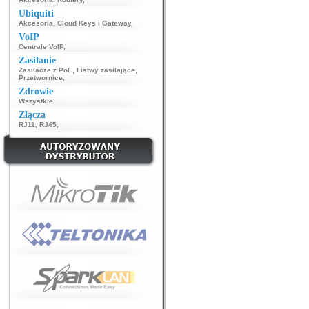
Ubiquiti
Akcesoria
,
Cloud Keys i Gateway
,
VoIP
Centrale VoIP
,
Zasilanie
Zasilacze z PoE
,
Listwy zasilające
,
Przetwornice
,
Zdrowie
Wszystkie
Złącza
RJ11
,
RJ45
,