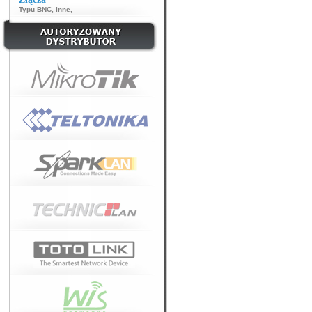
Typu BNC
,
Inne
,