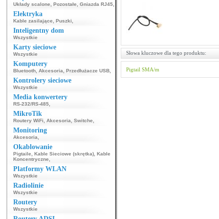
Układy scalone
,
Pozostałe
,
Gniazda RJ45
,
Elektryka
Kable zasilające
,
Puszki
,
Inteligentny dom
Wszystkie
Karty sieciowe
Słowa kluczowe dla tego produktu:
Wszystkie
Komputery
Pigtail
SMA/m
Bluetooth
,
Akcesoria
,
Przedłużacze USB
,
Kontrolery sieciowe
Wszystkie
Media konwertery
RS-232/RS-485
,
MikroTik
Routery WiFi
,
Akcesoria
,
Switche
,
Monitoring
Akcesoria
,
Okablowanie
Pigtaile
,
Kable Sieciowe (skrętka)
,
Kable
Koncentryczne
,
Platformy WLAN
Wszystkie
Radiolinie
Wszystkie
Routery
Wszystkie
Routery ADSL