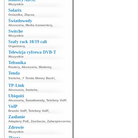
Wszystkie
Solarix
Gniazdka
,
Złącza
,
Światłowody
Akcesoria
,
Media konwertery
,
Switche
Wszystkie
Szafy rack 10/19 cali
Organizery
,
Telewizja cyfrowa DVB-T
Wszystkie
Teltonika
Routery
,
Akcesoria
,
Modemy
,
Tenda
Switche
,
⚡ Tenda Money Back!
,
TP-Link
Akcesoria
,
Switche
,
Ubiquiti
Akcesoria
,
Światłowody
,
Telefony VoIP
,
VoIP
Bramki VoIP
,
Telefony VoIP
,
Zasilanie
Adaptery PoE
,
Zasilacze
,
Zabezpieczenia
,
Zdrowie
Wszystkie
Złącza