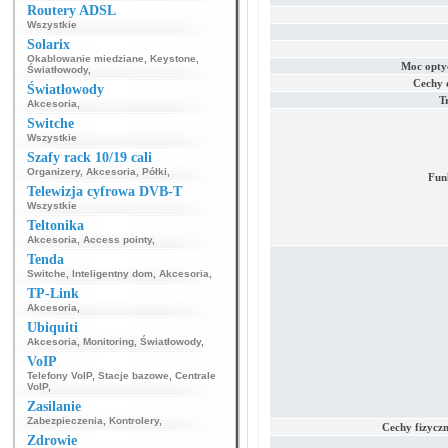
Routery ADSL
Wszystkie
Solarix
Okablowanie miedziane
,
Keystone
,
Moc optyc
Światłowody
,
Cechy 
Światłowody
T
Akcesoria
,
Switche
Wszystkie
Szafy rack 10/19 cali
Organizery
,
Akcesoria
,
Półki
,
Fun
Telewizja cyfrowa DVB-T
Wszystkie
Teltonika
Akcesoria
,
Access pointy
,
Tenda
Switche
,
Inteligentny dom
,
Akcesoria
,
TP-Link
Akcesoria
,
Ubiquiti
Akcesoria
,
Monitoring
,
Światłowody
,
VoIP
Telefony VoIP
,
Stacje bazowe
,
Centrale
VoIP
,
Zasilanie
Zabezpieczenia
,
Kontrolery
,
Cechy fizyczn
Zdrowie