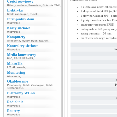
Części serwisowe
Układy scalone
,
Pozostałe
,
Gniazda RJ45
,
2 gigabitowe porty Ethernet (
Elektryka
2 sloty na wkładki SFP (uplin
Kable zasilające
,
Puszki
,
2 sloty na wkładki SFP - por
Inteligentny dom
2 porty zarządzania - fast Ethe
Wszystkie
przepustowość portu EPON - 
Karty sieciowe
maksymalnie 128 podłączonyc
Wszystkie
zasięg transmisji - 20 km;
Komputery
możliwość zdalnego zarządzan
Akcesoria
,
Myszy
,
Dyski twarde
,
Kontrolery sieciowe
Po
Wszystkie
Media konwertery
PLC
,
RS-232/RS-485
,
MikroTik
IoT
,
Akcesoria
,
Monitoring
Akcesoria
,
Okablowanie
P
Patchcordy
,
Kable Zasilające
,
Kable
Telefoniczne
,
Platformy WLAN
Wszystkie
Radiolinie
Wszystkie
Routery
Wszystkie