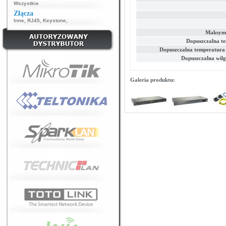
Wszystkie
Złącza
Inne
,
RJ45
,
Keystone
,
Maksyma
Dopuszczalna t
Dopuszczalna temperatura
Dopuszczalna wilg
Galeria produktu: